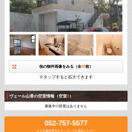
他の物件画像をみる（全
20
枚）
※タップすると拡大できます
ヴェール山香の空室情報
（空室
0
）
募集中の部屋はありません
052-757-5577
※上記電話番号をタップしてお電話ください