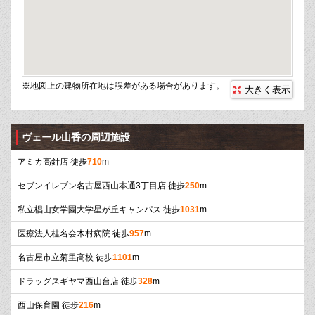
※地図上の建物所在地は誤差がある場合があります。
大きく表示
ヴェール山香の周辺施設
アミカ高針店 徒歩
710
m
セブンイレブン名古屋西山本通3丁目店 徒歩
250
m
私立椙山女学園大学星が丘キャンパス 徒歩
1031
m
医療法人桂名会木村病院 徒歩
957
m
名古屋市立菊里高校 徒歩
1101
m
ドラッグスギヤマ西山台店 徒歩
328
m
西山保育園 徒歩
216
m