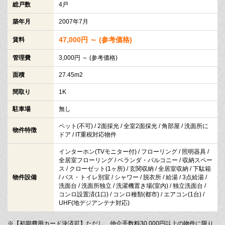
総戸数
4戸
築年月
2007年7月
47,000円 ～ (参考価格)
賃料
管理費
3,000円 ～ (参考価格)
面積
27.45m2
間取り
1K
駐車場
無し
ペット(不可) / 2面採光 / 全室2面採光 / 角部屋 / 洗面所に
物件特徴
ドア / IT重税対応物件
インターホン(TVモニター付) / フローリング / 照明器具 /
全居室フローリング / ベランダ・バルコニー / 収納スペー
ス / クローゼット(1ヶ所) / 玄関収納 / 全居室収納 / 下駄箱
物件設備
/ バス・トイレ別室 / シャワー / 脱衣所 / 給湯 / 3点給湯 /
洗面台 / 洗面所独立 / 洗濯機置き場(室内) / 独立洗面台 /
コンロ設置済(1口) / コンロ種類(都市) / エアコン(1台) /
UHF(地デジアンテナ対応)
※【初期費用カード決済可】ただし、仲介手数料30,000円以上の物件に限り