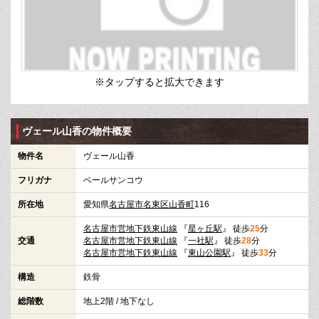
※タップすると拡大できます
ヴェール山香の物件概要
物件名
ヴェール山香
フリガナ
ベールサンコウ
所在地
愛知県
名古屋市名東区
山香町
116
名古屋市営地下鉄東山線
『
星ヶ丘駅
』 徒歩
25
分
交通
名古屋市営地下鉄東山線
『
一社駅
』 徒歩
28
分
名古屋市営地下鉄東山線
『
東山公園駅
』 徒歩
33
分
構造
鉄骨
総階数
地上2階 / 地下なし