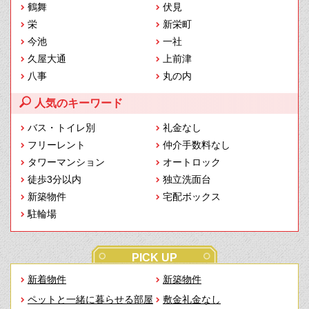
鶴舞
伏見
栄
新栄町
今池
一社
久屋大通
上前津
八事
丸の内
人気のキーワード
バス・トイレ別
礼金なし
フリーレント
仲介手数料なし
タワーマンション
オートロック
徒歩3分以内
独立洗面台
新築物件
宅配ボックス
駐輪場
PICK UP
新着物件
新築物件
ペットと一緒に暮らせる部屋
敷金礼金なし