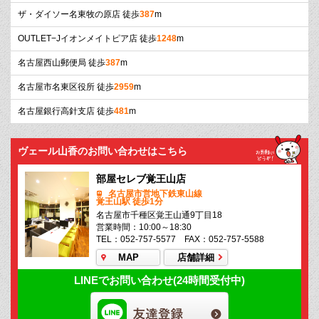
ザ・ダイソー名東牧の原店 徒歩
387
m
OUTLET−Jイオンメイトピア店 徒歩
1248
m
名古屋西山郵便局 徒歩
387
m
名古屋市名東区役所 徒歩
2959
m
名古屋銀行高針支店 徒歩
481
m
ヴェール山香のお問い合わせはこちら
部屋セレブ覚王山店
名古屋市営地下鉄東山線
覚王山駅 徒歩1分
名古屋市千種区覚王山通9丁目18
営業時間：10:00～18:30
TEL：052-757-5577 FAX：052-757-5588
MAP
店舗詳細
LINEでお問い合わせ(24時間受付中)