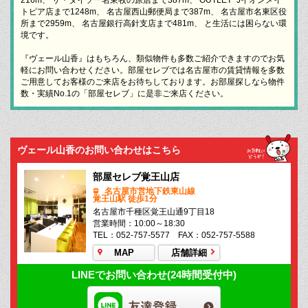
トピア店まで1248m、 名古屋西山郵便局まで387m、 名古屋市名東区役
所まで2959m、 名古屋銀行高針支店まで481m、 と生活には困らない環
境です。
『ヴェール山香』はもちろん、類似物件も多数ご紹介できますのでお気
軽にお問い合わせください。部屋セレブでは名古屋市の賃貸情報を多数
ご用意してお客様のご来店をお待ちしております。お部屋探しなら物件
数・実績No.1の「部屋セレブ」に是非ご来店ください。
ヴェール山香のお問い合わせはこちら
部屋セレブ覚王山店
名古屋市営地下鉄東山線
覚王山駅 徒歩1分
名古屋市千種区覚王山通9丁目18
営業時間：10:00～18:30
TEL：052-757-5577 FAX：052-757-5588
MAP
店舗詳細
LINEでお問い合わせ(24時間受付中)