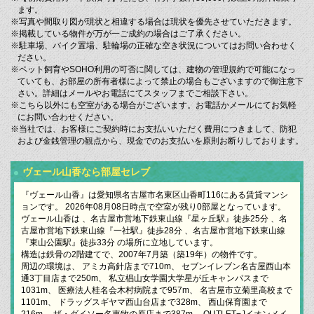
ます。
※写真や間取り図が現状と相違する場合は現状を優先させていただきます。
※掲載している物件が万が一ご成約の場合はご了承ください。
※駐車場、バイク置場、駐輪場の正確な空き状況についてはお問い合わせく
ださい。
※ペット飼育やSOHO利用の可否に関しては、建物の管理規約で可能になっ
ていても、お部屋の所有者様によって禁止の場合もございますので御注意下
さい。詳細はメールやお電話にてスタッフまでご相談下さい。
※こちら以外にも空室がある場合がございます。お電話かメールにてお気軽
にお問い合わせください。
※当社では、お客様にご契約時にお支払いいただく費用につきまして、防犯
および金銭管理の観点から、現金でのお支払いを原則お断りしております。
ヴェール山香なら部屋セレブ
『ヴェール山香』は愛知県名古屋市名東区山香町116にある賃貸マンシ
ョンです。 2026年08月08日時点で空室が残り0部屋となっています。
ヴェール山香は 、名古屋市営地下鉄東山線『星ヶ丘駅』徒歩25分 、名
古屋市営地下鉄東山線『一社駅』徒歩28分 、名古屋市営地下鉄東山線
『東山公園駅』徒歩33分 の場所に立地しています。
構造は鉄骨の2階建てで、2007年7月築（築19年）の物件です。
周辺の環境は、 アミカ高針店まで710m、 セブンイレブン名古屋西山本
通3丁目店まで250m、 私立椙山女学園大学星が丘キャンパスまで
1031m、 医療法人桂名会木村病院まで957m、 名古屋市立菊里高校まで
1101m、 ドラッグスギヤマ西山台店まで328m、 西山保育園まで
216m、 ザ・ダイソー名東牧の原店まで387m、 OUTLET−Jイオンメイ