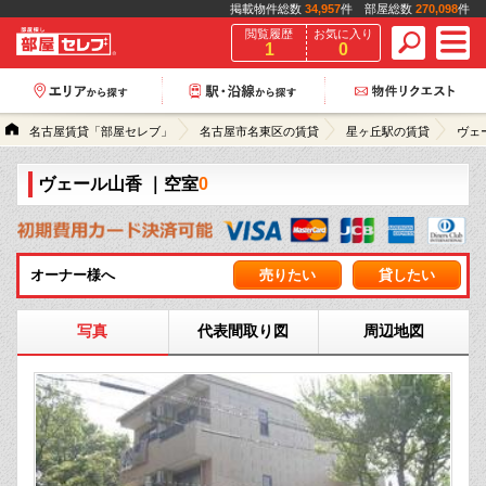
掲載物件総数
34,957
件 部屋総数
270,098
件
閲覧履歴
お気に入り
1
0
名古屋賃貸「部屋セレブ」
名古屋市名東区の賃貸
星ヶ丘駅の賃貸
ヴェ
ヴェール山香
｜空室
0
オーナー様へ
売りたい
貸したい
写真
代表間取り図
周辺地図