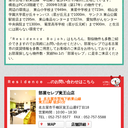
構造はPCの3階建てで、2009年3月築（築17年）の物件です。
周辺の環境は、 東山小学校まで949m、 東星中学校まで723m、 椙山女
学園大学星が丘キャンパス（星が丘元まで1000m、 サンクス 東山公園
駅前店まで295m、 東山食品センターまで327m、 愛知県がんセンター
中央病院まで1300m、 菊里高等学校（星が丘元町）まで900m、 と生活
には困らない環境です。
『Ｒｅｓｉｄｅｎｃｅ Ｂｏｊｏｈ』はもちろん、類似物件も多数ご紹
介できますのでお気軽にお問い合わせください。部屋セレブでは名古屋
市の賃貸情報を多数ご用意してお客様のご来店をお待ちしております。
お部屋探しなら物件数・実績No.1の「部屋セレブ」に是非ご来店くださ
い。
Ｒｅｓｉｄｅｎｃｅ ...のお問い合わせはこちら
部屋セレブ覚王山店
名古屋市営地下鉄東山線
覚王山駅 徒歩1分
名古屋市千種区覚王山通9丁目18
営業時間：10:00～18:30
TEL：052-757-5577 FAX：052-757-5588
MAP
店舗詳細