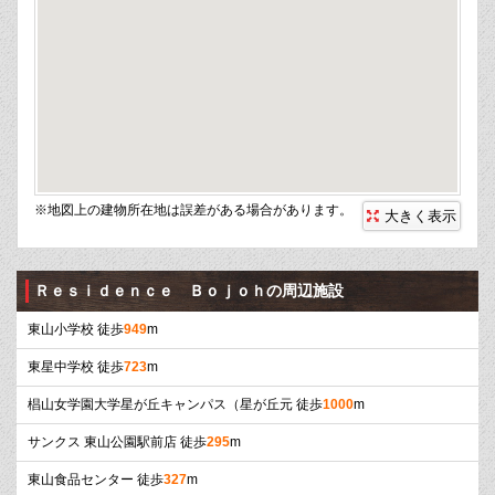
※地図上の建物所在地は誤差がある場合があります。
大きく表示
Ｒｅｓｉｄｅｎｃｅ Ｂｏｊｏｈの周辺施設
東山小学校 徒歩
949
m
東星中学校 徒歩
723
m
椙山女学園大学星が丘キャンパス（星が丘元 徒歩
1000
m
サンクス 東山公園駅前店 徒歩
295
m
東山食品センター 徒歩
327
m