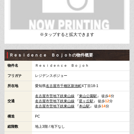
※タップすると拡大できます
Ｒｅｓｉｄｅｎｃｅ Ｂｏｊｏｈの物件概要
物件名
Ｒｅｓｉｄｅｎｃｅ Ｂｏｊｏｈ
フリガナ
レジデンスボジョー
所在地
愛知県
名古屋市千種区
新池町
4丁目18-1
名古屋市営地下鉄東山線
『
東山公園駅
』 徒歩
4
分
交通
名古屋市営地下鉄東山線
『
星ヶ丘駅
』 徒歩
12
分
名古屋市営地下鉄東山線
『
本山駅
』 徒歩
14
分
構造
PC
総階数
地上3階 / 地下なし