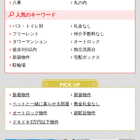
八事
丸の内
人気のキーワード
バス・トイレ別
礼金なし
フリーレント
仲介手数料なし
タワーマンション
オートロック
徒歩3分以内
独立洗面台
新築物件
宅配ボックス
駐輪場
PICK UP
新着物件
新築物件
ペットと一緒に暮らせる部屋
敷金礼金なし
オートロック物件
超駅近物件
ドキドキ3万円以下物件