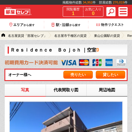
掲載物件総数
34,952
件 部屋総数
270,019
件
閲覧履歴
お気に入り
1
0
名古屋賃貸「部屋セレブ」
名古屋市千種区の賃貸
東山公園駅の賃貸
Re
Ｒｅｓｉｄｅｎｃｅ Ｂｏｊｏｈ
｜空室
0
オーナー様へ
売りたい
貸したい
写真
代表間取り図
周辺地図