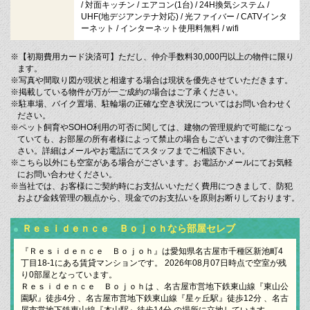
/ 対面キッチン / エアコン(1台) / 24H換気システム /
UHF(地デジアンテナ対応) / 光ファイバー / CATVインタ
ーネット / インターネット使用料無料 / wifi
※【初期費用カード決済可】ただし、仲介手数料30,000円以上の物件に限り
ます。
※写真や間取り図が現状と相違する場合は現状を優先させていただきます。
※掲載している物件が万が一ご成約の場合はご了承ください。
※駐車場、バイク置場、駐輪場の正確な空き状況についてはお問い合わせく
ださい。
※ペット飼育やSOHO利用の可否に関しては、建物の管理規約で可能になっ
ていても、お部屋の所有者様によって禁止の場合もございますので御注意下
さい。詳細はメールやお電話にてスタッフまでご相談下さい。
※こちら以外にも空室がある場合がございます。お電話かメールにてお気軽
にお問い合わせください。
※当社では、お客様にご契約時にお支払いいただく費用につきまして、防犯
および金銭管理の観点から、現金でのお支払いを原則お断りしております。
Ｒｅｓｉｄｅｎｃｅ Ｂｏｊｏｈなら部屋セレブ
『Ｒｅｓｉｄｅｎｃｅ Ｂｏｊｏｈ』は愛知県名古屋市千種区新池町4
丁目18-1にある賃貸マンションです。 2026年08月07日時点で空室が残
り0部屋となっています。
Ｒｅｓｉｄｅｎｃｅ Ｂｏｊｏｈは 、名古屋市営地下鉄東山線『東山公
園駅』徒歩4分 、名古屋市営地下鉄東山線『星ヶ丘駅』徒歩12分 、名古
屋市営地下鉄東山線『本山駅』徒歩14分 の場所に立地しています。