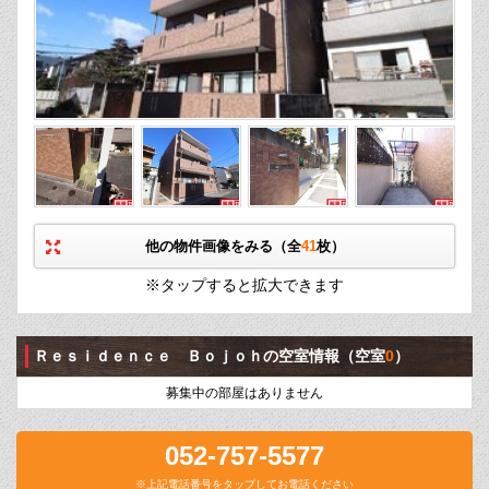
他の物件画像をみる（全
41
枚）
※タップすると拡大できます
Ｒｅｓｉｄｅｎｃｅ Ｂｏｊｏｈの空室情報
（空室
0
）
募集中の部屋はありません
052-757-5577
※上記電話番号をタップしてお電話ください