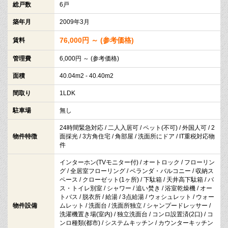
総戸数
6戸
築年月
2009年3月
76,000円 ～ (参考価格)
賃料
管理費
6,000円 ～ (参考価格)
面積
40.04m2 - 40.40m2
間取り
1LDK
駐車場
無し
24時間緊急対応 / 二人入居可 / ペット(不可) / 外国人可 / 2
物件特徴
面採光 / 3方角住宅 / 角部屋 / 洗面所にドア / IT重税対応物
件
インターホン(TVモニター付) / オートロック / フローリン
グ / 全居室フローリング / ベランダ・バルコニー / 収納ス
ペース / クローゼット(1ヶ所) / 下駄箱 / 天井高下駄箱 / バ
ス・トイレ別室 / シャワー / 追い焚き / 浴室乾燥機 / オー
トバス / 脱衣所 / 給湯 / 3点給湯 / ウォシュレット / ウォー
物件設備
ムレット / 洗面台 / 洗面所独立 / シャンプードレッサー /
洗濯機置き場(室内) / 独立洗面台 / コンロ設置済(2口) / コ
ンロ種類(都市) / システムキッチン / カウンターキッチン