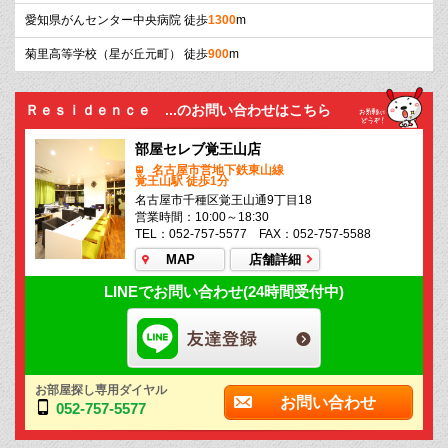
愛知県がんセンター中央病院 徒歩
1300
m
菊里高等学校（星が丘元町） 徒歩
900
m
Ｒｅｓｉｄｅｎｃｅ ...のお問い合わせはこちら
部屋セレブ覚王山店
名古屋市営地下鉄東山線
覚王山駅 徒歩1分
名古屋市千種区覚王山通9丁目18
営業時間：10:00～18:30
TEL：052-757-5577 FAX：052-757-5588
MAP
店舗詳細
LINEでお問い合わせ(24時間受付中)
お部屋探し専用ダイヤル
お問い合わせ
052-757-5577