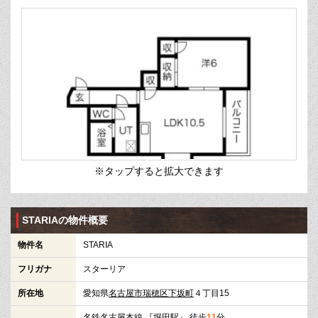
※タップすると拡大できます
STARIAの物件概要
物件名
STARIA
フリガナ
スターリア
所在地
愛知県
名古屋市瑞穂区
下坂町
４丁目15
名鉄名古屋本線
『
堀田駅
』 徒歩
11
分