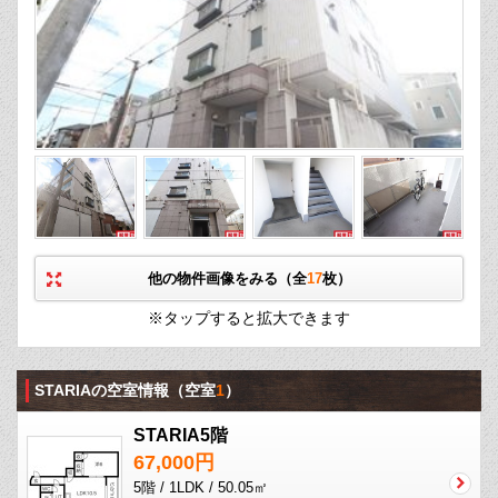
他の物件画像をみる（全
17
枚）
※タップすると拡大できます
STARIAの空室情報
（空室
1
）
STARIA5階
67,000円
5階 / 1LDK / 50.05㎡