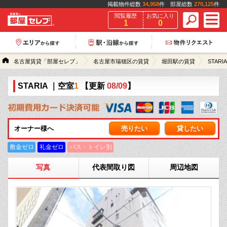
掲載物件総数
34,958
件 部屋総数
270,125
件
閲覧履歴
お気に入り
1
0
名古屋賃貸「部屋セレブ」
名古屋市瑞穂区の賃貸
堀田駅の賃貸
STARIA
STARIA
｜空室
1
【更新
08/09
】
オーナー様へ
売りたい
貸したい
敷金ゼロ
礼金ゼロ
バス・トイレ別
写真
代表間取り図
周辺地図