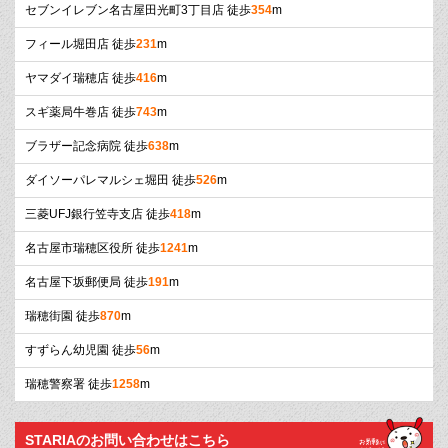
セブンイレブン名古屋田光町3丁目店 徒歩
354
m
フィール堀田店 徒歩
231
m
ヤマダイ瑞穂店 徒歩
416
m
スギ薬局牛巻店 徒歩
743
m
ブラザー記念病院 徒歩
638
m
ダイソーパレマルシェ堀田 徒歩
526
m
三菱UFJ銀行笠寺支店 徒歩
418
m
名古屋市瑞穂区役所 徒歩
1241
m
名古屋下坂郵便局 徒歩
191
m
瑞穂街園 徒歩
870
m
すずらん幼児園 徒歩
56
m
瑞穂警察署 徒歩
1258
m
STARIAのお問い合わせはこちら