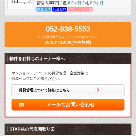
管理 3,000円 / 敷
0.0ヶ月
/ 礼
0.0ヶ月
敷金ゼロ
礼金ゼロ
バス・トイレ別
052-838-5553
※上記電話番号をタップしてお電話ください
10:00〜19:00(年中無休)
物件をお持ちのオーナー様へ
マンション・アパートの賃貸管理・空室対策は
部屋セレブにご相談ください。
賃貸管理について詳細はこちら
メールでお問い合わせ
STARIAの代表間取り図