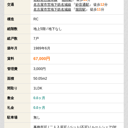
交通
名古屋市営地下鉄名城線
『
妙音通駅
』 徒歩
12
分
名古屋市営地下鉄名城線
『
堀田駅
』 徒歩
11
分
構造
RC
総階数
地上5階 / 地下なし
総戸数
7戸
築年月
1989年6月
67,000円
賃料
管理費
3,000円
面積
50.05m2
間取り
1LDK
敷金
0.0ヶ月
礼金
0.0ヶ月
駐車場
無し
事務所可 / 二人入居可 / ペット(不可) / ルームシェア(対