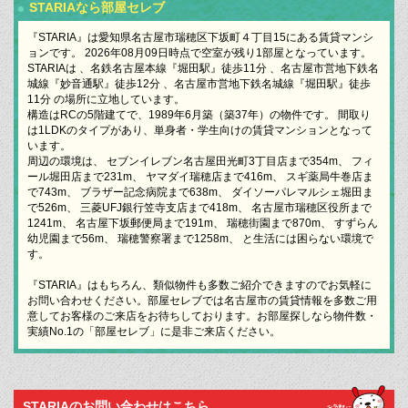
STARIAなら部屋セレブ
『STARIA』は愛知県名古屋市瑞穂区下坂町４丁目15にある賃貸マンシ
ョンです。 2026年08月09日時点で空室が残り1部屋となっています。
STARIAは 、名鉄名古屋本線『堀田駅』徒歩11分 、名古屋市営地下鉄名
城線『妙音通駅』徒歩12分 、名古屋市営地下鉄名城線『堀田駅』徒歩
11分 の場所に立地しています。
構造はRCの5階建てで、1989年6月築（築37年）の物件です。 間取り
は1LDKのタイプがあり、単身者・学生向けの賃貸マンションとなって
います。
周辺の環境は、 セブンイレブン名古屋田光町3丁目店まで354m、 フィ
ール堀田店まで231m、 ヤマダイ瑞穂店まで416m、 スギ薬局牛巻店ま
で743m、 ブラザー記念病院まで638m、 ダイソーパレマルシェ堀田ま
で526m、 三菱UFJ銀行笠寺支店まで418m、 名古屋市瑞穂区役所まで
1241m、 名古屋下坂郵便局まで191m、 瑞穂街園まで870m、 すずらん
幼児園まで56m、 瑞穂警察署まで1258m、 と生活には困らない環境で
す。
『STARIA』はもちろん、類似物件も多数ご紹介できますのでお気軽に
お問い合わせください。部屋セレブでは名古屋市の賃貸情報を多数ご用
意してお客様のご来店をお待ちしております。お部屋探しなら物件数・
実績No.1の「部屋セレブ」に是非ご来店ください。
STARIAのお問い合わせはこちら