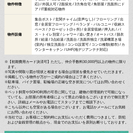
物件特徴
応) / 外国人可 / 2面採光 / 3方角住宅 / 角部屋 / 洗面所にド
ア / IT重税対応物件
集合ポスト / 玄関チャイム(音声なし) / フローリング / 出
窓 / 全居室フローリング / ベランダ・バルコニー / 収納ス
ペース / クローゼット(3ヶ所) / 全居室収納 / 押入れ / バ
物件設備
ス・トイレ別室 / シャワー / 追い焚き / オートバス / 脱衣
所 / 給湯 / 3点給湯 / 洗面台 / 洗面所独立 / 洗濯機置き場
(室内) / 独立洗面台 / コンロ設置可 / コンロ種類(都市) / カ
ウンターキッチン / UHF(地デジアンテナ対応)
※【初期費用カード決済可】ただし、仲介手数料30,000円以上の物件に限り
ます。
※写真や間取り図が現状と相違する場合は現状を優先させていただきます。
※掲載している物件が万が一ご成約の場合はご了承ください。
※駐車場、バイク置場、駐輪場の正確な空き状況についてはお問い合わせく
ださい。
※ペット飼育やSOHO利用の可否に関しては、建物の管理規約で可能になっ
ていても、お部屋の所有者様によって禁止の場合もございますので御注意下
さい。詳細はメールやお電話にてスタッフまでご相談下さい。
※こちら以外にも空室がある場合がございます。お電話かメールにてお気軽
にお問い合わせください。
※当社では、お客様にご契約時にお支払いいただく費用につきまして、防犯
および金銭管理の観点から、現金でのお支払いを原則お断りしております。