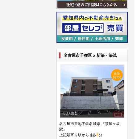
名古屋市千種区 x 新築・築浅
更新
08/06
LUX御影
名古屋市営地下鉄名城線 『茶屋ヶ坂
駅』
上記最寄り駅から徒歩
8
分