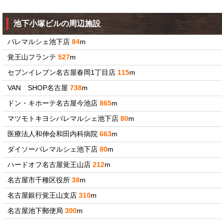
池下小塚ビルの周辺施設
パレマルシェ池下店
84
m
覚王山フランテ
527
m
セブンイレブン名古屋春岡1丁目店
115
m
VAN SHOP名古屋
738
m
ドン・キホーテ名古屋今池店
865
m
マツモトキヨシパレマルシェ池下店
80
m
医療法人和伸会和田内科病院
663
m
ダイソーパレマルシェ池下店
80
m
ハードオフ名古屋覚王山店
212
m
名古屋市千種区役所
38
m
名古屋銀行覚王山支店
310
m
名古屋池下郵便局
300
m