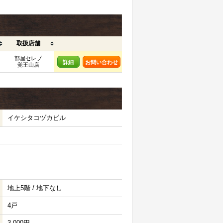
取扱店舗
部屋セレブ
詳細
お問い合わせ
覚王山店
イケシタコヅカビル
地上5階 / 地下なし
4戸
3,000円