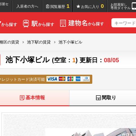
部屋セ
お部屋探し
1
0
入居者の方へ
閲覧履歴
お気に入り
専用ダイヤル
種区の賃貸
池下駅の賃貸
池下小塚ビル
池下小塚ビル
(空室：
1
) 更新日：
08/05
クレジットカード決済可能
基本情報
間取り