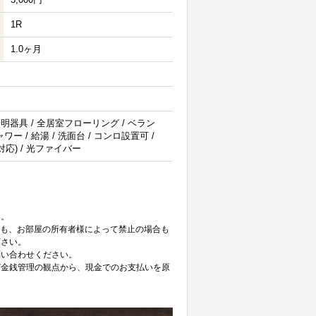
1R
1.0ヶ月
照明器具 / 全居室フローリング / ベラン
ー / 給湯 / 洗面台 / コンロ設置可 /
対応) / 光ファイバー
。
い。
ても、お部屋の所有者様によって禁止の場合も
下さい。
問い合わせください。
び金銭管理の観点から、現金でのお支払いを原