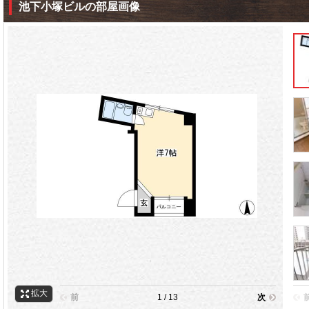
池下小塚ビルの部屋画像
拡大
前
1 / 13
次