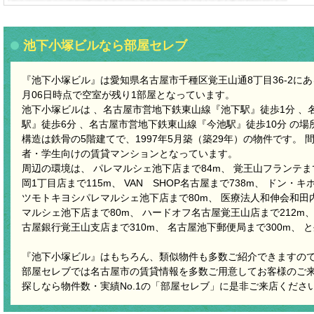
池下小塚ビルなら部屋セレブ
『池下小塚ビル』は愛知県名古屋市千種区覚王山通8丁目36-2にある
月06日時点で空室が残り1部屋となっています。
池下小塚ビルは 、名古屋市営地下鉄東山線『池下駅』徒歩1分 、
駅』徒歩6分 、名古屋市営地下鉄東山線『今池駅』徒歩10分 の
構造は鉄骨の5階建てで、1997年5月築（築29年）の物件です。 
者・学生向けの賃貸マンションとなっています。
周辺の環境は、 パレマルシェ池下店まで84m、 覚王山フランテま
岡1丁目店まで115m、 VAN SHOP名古屋まで738m、 ドン・
ツモトキヨシパレマルシェ池下店まで80m、 医療法人和伸会和田内
マルシェ池下店まで80m、 ハードオフ名古屋覚王山店まで212m、
古屋銀行覚王山支店まで310m、 名古屋池下郵便局まで300m、
『池下小塚ビル』はもちろん、類似物件も多数ご紹介できますの
部屋セレブでは名古屋市の賃貸情報を多数ご用意してお客様のご
探しなら物件数・実績No.1の「部屋セレブ」に是非ご来店くださ