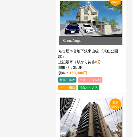
08/05
Blanc Ange
名古屋市営地下鉄東山線 『東山公園
駅』
上記最寄り駅から徒歩
8
分
間取り：3LDK
賃料：
153,000円
新築・築浅
バス・トイレ別
ペット相談
宅配ボックス
更新
08/05