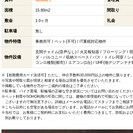
面積
間取り
15.80m2
敷金
礼金
1.0ヶ月
駐車場
無し
物件特徴
事務所可 / ペット(不可) / IT重税対応物件
玄関チャイム(音声なし) / 火災報知器 / フローリング / 
物件設備
ダ・バルコニー / 収納スペース / バス・トイレ同室 / シャワ
コンロ種類(都市) / エアコン(1台) / UHF(地デジアンテナ
※【初期費用カード決済可】ただし、仲介手数料30,000円以上の物件に限ります
※写真や間取り図が現状と相違する場合は現状を優先させていただきます。
※掲載している物件が万が一ご成約の場合はご了承ください。
※駐車場、バイク置場、駐輪場の正確な空き状況についてはお問い合わせくださ
※ペット飼育やSOHO利用の可否に関しては、建物の管理規約で可能になってい
ございますので御注意下さい。詳細はメールやお電話にてスタッフまでご相談
※こちら以外にも空室がある場合がございます。お電話かメールにてお気軽にお
※当社では、お客様にご契約時にお支払いいただく費用につきまして、防犯およ
則お断りしております。