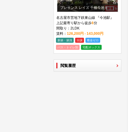
プレサンス レイズ 千種今池Ⅱ
名古屋市営地下鉄東山線 『今池駅』
上記最寄り駅から徒歩
6
分
間取り：2LDK
賃料：
126,200円 - 143,000円
新築・築浅
分譲
敷金ゼロ
バス・トイレ別
宅配ボックス
閲覧履歴