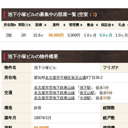
池下小塚ビルの募集中の部屋一覧
(空室：
1
)
所在階
間取り
面積
賃料
管理費
敷金
保証金
礼金
2階
1R
15.8㎡
50,000円
3,000円
1.0ヶ月
0.0ヶ月
1.0ヶ月
池下小塚ビルの物件概要
物件名
フリガナ
池下小塚ビル
所在地
愛知県
名古屋市千種区
覚王山通
8丁目36-2
名古屋市営地下鉄東山線
『
池下駅
』 徒歩
1
分
交通
名古屋市営地下鉄東山線
『
覚王山駅
』 徒歩
6
分
名古屋市営地下鉄東山線
『
今池駅
』 徒歩
10
分
構造
総階数
鉄骨
築年月
総戸数
1997年5月
賃料
管理費
50,000円