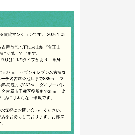
賃貸マンションです。 2026年08
名古屋市営地下鉄東山線『覚王山
場所に立地しています。
間取りは1Rのタイプがあり、単身
で527m、 セブンイレブン名古屋春
キホーテ名古屋今池店まで865m、 マ
科病院まで663m、 ダイソーパレ
 名古屋市千種区役所まで38m、 名
 と生活には困らない環境です。
でお気軽にお問い合わせください。
来店をお待ちしております。お部屋
い。