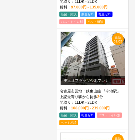
間取り：1LDK - 2LDK
賃料：
97,000円 - 135,000円
新築・築浅
敷金ゼロ
礼金ゼロ
バス・トイレ別
ペット相談
更新
08/05
デュオフラッツ今池フレナ
名古屋市営地下鉄東山線 『今池駅』
上記最寄り駅から徒歩
2
分
間取り：1LDK - 2LDK
賃料：
108,000円 - 239,000円
新築・築浅
礼金ゼロ
バス・トイレ別
ペット相談
更新