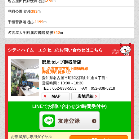
名古屋田代郵便局 徒歩
278
m
見附公園 徒歩
383
m
千種警察署 徒歩
1199
m
名古屋大学附属図書館 徒歩
740
m
シティハイム エクセ...のお問い合わせはこちら
部屋セレブ御器所店
名古屋市営地下鉄鶴舞線
御器所駅 徒歩1分
愛知県名古屋市昭和区阿由知通４丁目１
営業時間：10:00～18:30
TEL：052-838-5553 FAX：052-838-5218
MAP
店舗詳細
LINEでお問い合わせ(24時間受付中)
お部屋探し専用ダイヤル