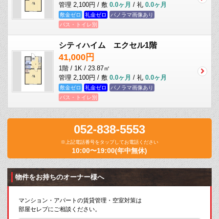
管理 2,100円 / 敷
0.0ヶ月
/ 礼
0.0ヶ月
敷金ゼロ
礼金ゼロ
パノラマ画像あり
バス・トイレ別
シティハイム エクセル1階
41,000円
1階 / 1K / 23.87㎡
管理 2,100円 / 敷
0.0ヶ月
/ 礼
0.0ヶ月
敷金ゼロ
礼金ゼロ
パノラマ画像あり
バス・トイレ別
052-838-5553
※上記電話番号をタップしてお電話ください
10:00〜19:00(年中無休)
物件をお持ちのオーナー様へ
マンション・アパートの賃貸管理・空室対策は
部屋セレブにご相談ください。