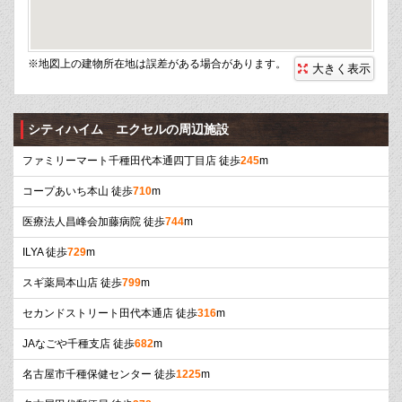
※地図上の建物所在地は誤差がある場合があります。
大きく表示
シティハイム エクセルの周辺施設
ファミリーマート千種田代本通四丁目店 徒歩
245
m
コープあいち本山 徒歩
710
m
医療法人昌峰会加藤病院 徒歩
744
m
ILYA 徒歩
729
m
スギ薬局本山店 徒歩
799
m
セカンドストリート田代本通店 徒歩
316
m
JAなごや千種支店 徒歩
682
m
名古屋市千種保健センター 徒歩
1225
m