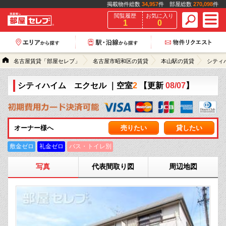
掲載物件総数
34,957
件 部屋総数
270,098
件
閲覧履歴
お気に入り
1
0
名古屋賃貸「部屋セレブ」
名古屋市昭和区の賃貸
本山駅の賃貸
シティ
シティハイム エクセル
｜空室
2
【更新
08/07
】
オーナー様へ
売りたい
貸したい
敷金ゼロ
礼金ゼロ
バス・トイレ別
写真
代表間取り図
周辺地図