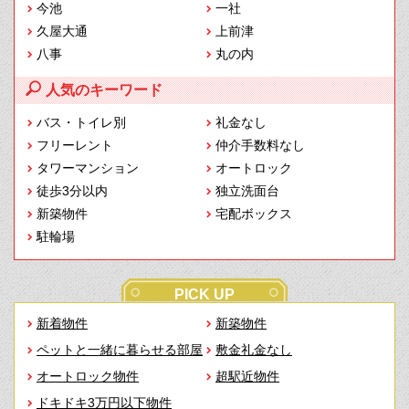
今池
一社
久屋大通
上前津
八事
丸の内
人気のキーワード
バス・トイレ別
礼金なし
フリーレント
仲介手数料なし
タワーマンション
オートロック
徒歩3分以内
独立洗面台
新築物件
宅配ボックス
駐輪場
PICK UP
新着物件
新築物件
ペットと一緒に暮らせる部屋
敷金礼金なし
オートロック物件
超駅近物件
ドキドキ3万円以下物件