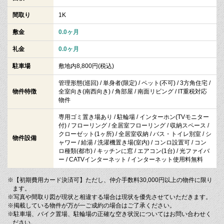
間取り
1K
敷金
0.0ヶ月
礼金
0.0ヶ月
駐車場
敷地内8,800円(税込)
管理形態(巡回) / 単身者(限定) / ペット(不可) / 3方角住宅 /
物件特徴
全室向き(南西向き) / 角部屋 / 南面リビング / IT重税対応
物件
専用ゴミ置き場あり / 駐輪場 / インターホン(TVモニター
付) / フローリング / 全居室フローリング / 収納スペース /
クローゼット(1ヶ所) / 全居室収納 / バス・トイレ別室 / シ
物件設備
ャワー / 給湯 / 洗濯機置き場(室内) / コンロ設置可 / コン
ロ種類(都市) / キッチンに窓 / エアコン(1台) / 光ファイバ
ー / CATVインターネット / インターネット使用料無料
※【初期費用カード決済可】ただし、仲介手数料30,000円以上の物件に限り
ます。
※写真や間取り図が現状と相違する場合は現状を優先させていただきます。
※掲載している物件が万が一ご成約の場合はご了承ください。
※駐車場、バイク置場、駐輪場の正確な空き状況についてはお問い合わせく
ださい。