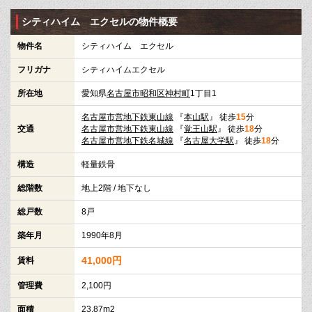
シティハイム エクセルの物件概要
物件名
シティハイム エクセル
フリガナ
シティハイムエクセル
所在地
愛知県
名古屋市昭和区
神村町
1丁目1
名古屋市営地下鉄東山線
『
本山駅
』 徒歩
15
分
交通
名古屋市営地下鉄東山線
『
覚王山駅
』 徒歩
18
分
名古屋市営地下鉄名城線
『
名古屋大学駅
』 徒歩
18
分
構造
軽量鉄骨
総階数
地上2階 / 地下なし
総戸数
8戸
築年月
1990年8月
41,000円
賃料
管理費
2,100円
面積
23.87m2