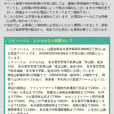
※ペット飼育やSOHO利用の可否に関しては、建物の管理規約で可能になっ
ていても、お部屋の所有者様によって禁止の場合もございますので御注意下
さい。詳細はメールやお電話にてスタッフまでご相談下さい。
※こちら以外にも空室がある場合がございます。お電話かメールにてお気軽
にお問い合わせください。
※当社では、お客様にご契約時にお支払いいただく費用につきまして、防犯
および金銭管理の観点から、現金でのお支払いを原則お断りしております。
シティハイム エクセルなら部屋セレブ
『シティハイム エクセル』は愛知県名古屋市昭和区神村町1丁目1にあ
る賃貸アパートです。 2026年08月08日時点で空室が残り2部屋となっ
ています。
シティハイム エクセルは 、名古屋市営地下鉄東山線『本山駅』徒歩
15分 、名古屋市営地下鉄東山線『覚王山駅』徒歩18分 、名古屋市営地
下鉄名城線『名古屋大学駅』徒歩18分 の場所に立地しています。
構造は軽量鉄骨の2階建てで、1990年8月築（築36年）の物件です。 間
取りは1Kのタイプがあり、単身者・学生向けの賃貸アパートとなってい
ます。
周辺の環境は、 ファミリーマート千種田代本通四丁目店まで245m、 コ
ープあいち本山まで710m、 医療法人昌峰会加藤病院まで744m、 ILYA
まで729m、 スギ薬局本山店まで799m、 セカンドストリート田代本通
店まで316m、 JAなごや千種支店まで682m、 名古屋市千種保健センタ
ーまで1225m、 名古屋田代郵便局まで278m、 見附公園まで383m、 千
種警察署まで1199m、 名古屋大学附属図書館まで740m、 と生活には困
らない環境です。