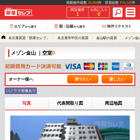
掲載物件総数
34,958
件 部屋総数
270,125
件
閲覧履歴
お気に入り
1
0
名古屋賃貸「部屋セレブ」
名古屋市中区の賃貸
金山駅の賃貸
メゾン金
メゾン金山
｜空室
0
オーナー様へ
売りたい
貸したい
パノラマ画像あり
写真
代表間取り図
周辺地図