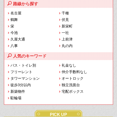
路線から探す
名古屋
千種
鶴舞
伏見
栄
新栄町
今池
一社
久屋大通
上前津
八事
丸の内
人気のキーワード
バス・トイレ別
礼金なし
フリーレント
仲介手数料なし
タワーマンション
オートロック
徒歩3分以内
独立洗面台
新築物件
宅配ボックス
駐輪場
PICK UP