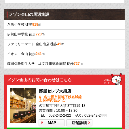
メゾン金山の周辺施設
八熊小学校 徒歩
818
m
伊勢山中学校 徒歩
723
m
ファミリーマート 金山南店 徒歩
49
m
イオン 金山 徒歩
241
m
藤田保険衛生大学 坂文種報徳會病院 徒歩
727
m
メゾン金山のお問い合わせはこちら
部屋セレブ大須店
名古屋市営地下鉄名城線
上前津駅 徒歩5分
名古屋市中区大須 3丁目19-13
営業時間：10:00～18:30
TEL：052-242-2422 FAX：052-242-2444
MAP
店舗詳細