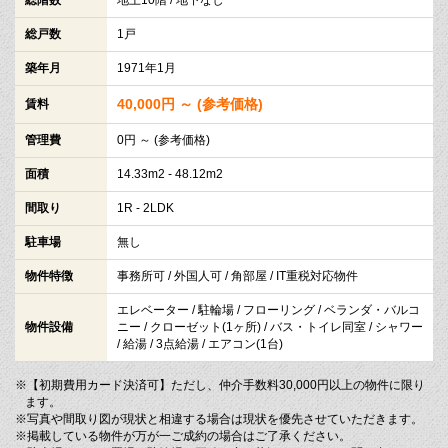
総戸数
1戸
築年月
1971年1月
40,000円 ～ (参考価格)
賃料
管理費
0円 ～ (参考価格)
面積
14.33m2 - 48.12m2
間取り
1R - 2LDK
駐車場
無し
物件特徴
事務所可 / 外国人可 / 角部屋 / IT重税対応物件
エレベーター / 駐輪場 / フローリング / ベランダ・バルコ
物件設備
ニー / クローゼット(1ヶ所) / バス・トイレ同室 / シャワー
/ 給湯 / 3点給湯 / エアコン(1台)
※【初期費用カード決済可】ただし、仲介手数料30,000円以上の物件に限り
ます。
※写真や間取り図が現状と相違する場合は現状を優先させていただきます。
※掲載している物件が万が一ご成約の場合はご了承ください。