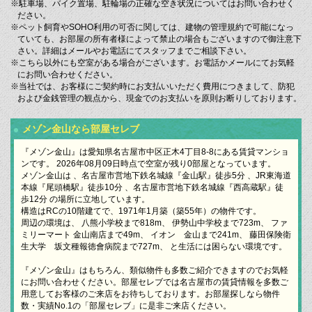
※駐車場、バイク置場、駐輪場の正確な空き状況についてはお問い合わせく
ださい。
※ペット飼育やSOHO利用の可否に関しては、建物の管理規約で可能になっ
ていても、お部屋の所有者様によって禁止の場合もございますので御注意下
さい。詳細はメールやお電話にてスタッフまでご相談下さい。
※こちら以外にも空室がある場合がございます。お電話かメールにてお気軽
にお問い合わせください。
※当社では、お客様にご契約時にお支払いいただく費用につきまして、防犯
および金銭管理の観点から、現金でのお支払いを原則お断りしております。
メゾン金山なら部屋セレブ
『メゾン金山』は愛知県名古屋市中区正木4丁目8-8にある賃貸マンショ
ンです。 2026年08月09日時点で空室が残り0部屋となっています。
メゾン金山は 、名古屋市営地下鉄名城線『金山駅』徒歩5分 、JR東海道
本線『尾頭橋駅』徒歩10分 、名古屋市営地下鉄名城線『西高蔵駅』徒
歩12分 の場所に立地しています。
構造はRCの10階建てで、1971年1月築（築55年）の物件です。
周辺の環境は、 八熊小学校まで818m、 伊勢山中学校まで723m、 ファ
ミリーマート 金山南店まで49m、 イオン 金山まで241m、 藤田保険衛
生大学 坂文種報徳會病院まで727m、 と生活には困らない環境です。
『メゾン金山』はもちろん、類似物件も多数ご紹介できますのでお気軽
にお問い合わせください。部屋セレブでは名古屋市の賃貸情報を多数ご
用意してお客様のご来店をお待ちしております。お部屋探しなら物件
数・実績No.1の「部屋セレブ」に是非ご来店ください。