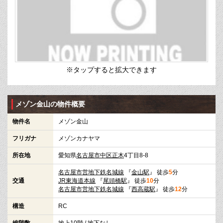
※タップすると拡大できます
メゾン金山の物件概要
物件名
メゾン金山
フリガナ
メゾンカナヤマ
所在地
愛知県
名古屋市中区
正木
4丁目8-8
名古屋市営地下鉄名城線
『
金山駅
』 徒歩
5
分
交通
JR東海道本線
『
尾頭橋駅
』 徒歩
10
分
名古屋市営地下鉄名城線
『
西高蔵駅
』 徒歩
12
分
構造
RC
総階数
地上10階 / 地下なし