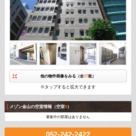
他の物件画像をみる（全
37
枚）
※タップすると拡大できます
メゾン金山の空室情報
（空室
0
）
募集中の部屋はありません
052-242-2422