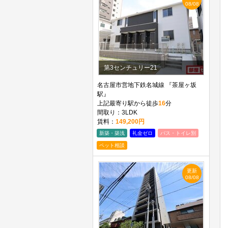
08/08
第3センチュリー21
名古屋市営地下鉄名城線 『茶屋ヶ坂
駅』
上記最寄り駅から徒歩
16
分
間取り：3LDK
賃料：
149,200円
新築・築浅
礼金ゼロ
バス・トイレ別
ペット相談
更新
08/08