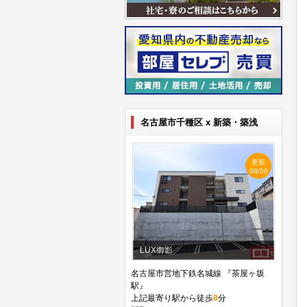
名古屋市千種区 x 新築・築浅
更新
08/09
LUX御影
名古屋市営地下鉄名城線 『茶屋ヶ坂
駅』
上記最寄り駅から徒歩
8
分