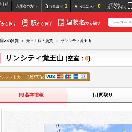
報｜部
お部屋探し
1
0
入居者の方へ
閲覧履歴
お気に入り
専用ダイヤル
種区の賃貸
覚王山駅の賃貸
サンシティ覚王山
サンシティ覚王山
(空室：
0
)
クレジットカード決済可能
基本情報
間取り