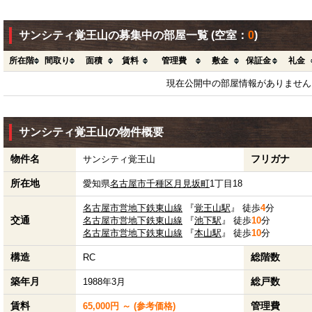
サンシティ覚王山の募集中の部屋一覧
(空室：
0
)
所在階
間取り
面積
賃料
管理費
敷金
保証金
礼金
現在公開中の部屋情報がありません
サンシティ覚王山の物件概要
物件名
フリガナ
サンシティ覚王山
所在地
愛知県
名古屋市千種区
月見坂町
1丁目18
名古屋市営地下鉄東山線
『
覚王山駅
』 徒歩
4
分
交通
名古屋市営地下鉄東山線
『
池下駅
』 徒歩
10
分
名古屋市営地下鉄東山線
『
本山駅
』 徒歩
10
分
構造
総階数
RC
築年月
総戸数
1988年3月
賃料
管理費
65,000円 ～ (参考価格)