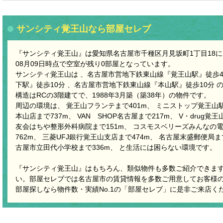
サンシティ覚王山なら部屋セレブ
『サンシティ覚王山』は愛知県名古屋市千種区月見坂町1丁目18にあ
08月09日時点で空室が残り0部屋となっています。
サンシティ覚王山は 、名古屋市営地下鉄東山線『覚王山駅』徒歩4
下駅』徒歩10分 、名古屋市営地下鉄東山線『本山駅』徒歩10分 
構造はRCの3階建てで、1988年3月築（築38年）の物件です。
周辺の環境は、 覚王山フランテまで401m、 ミニストップ覚王山駅
本山店まで737m、 VAN SHOP名古屋まで217m、 V・drug覚
友会はちや整形外科病院まで151m、 コスモスベリーズみんなの電
762m、 三菱UFJ銀行覚王山支店まで474m、 名古屋末盛郵便局まで
古屋市立田代小学校まで336m、 と生活には困らない環境です。
『サンシティ覚王山』はもちろん、類似物件も多数ご紹介できま
い。部屋セレブでは名古屋市の賃貸情報を多数ご用意してお客様
部屋探しなら物件数・実績No.1の「部屋セレブ」に是非ご来店く