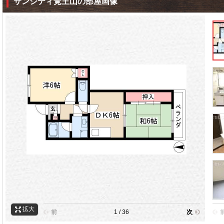
サンシティ覚王山の部屋画像
拡大
前
1 / 36
次