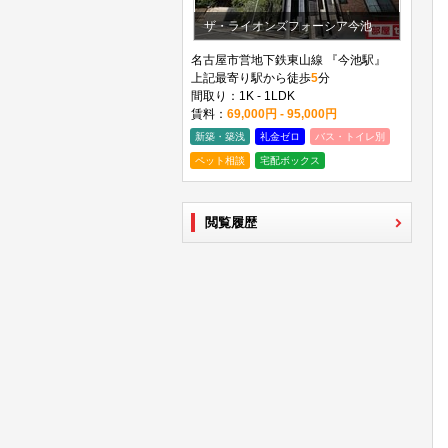
ザ・ライオンズフォーシア今池
名古屋市営地下鉄東山線 『今池駅』
上記最寄り駅から徒歩
5
分
間取り：1K - 1LDK
賃料：
69,000円 - 95,000円
新築・築浅
礼金ゼロ
バス・トイレ別
ペット相談
宅配ボックス
閲覧履歴