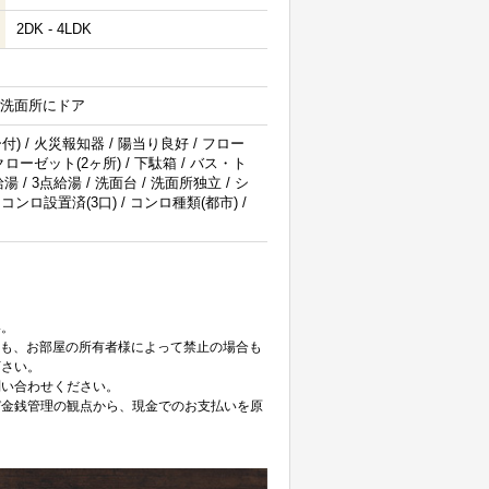
2DK - 4LDK
/ 洗面所にドア
) / 火災報知器 / 陽当り良好 / フロー
クローゼット(2ヶ所) / 下駄箱 / バス・ト
湯 / 3点給湯 / 洗面台 / 洗面所独立 / シ
コンロ設置済(3口) / コンロ種類(都市) /
。
い。
ても、お部屋の所有者様によって禁止の場合も
下さい。
問い合わせください。
び金銭管理の観点から、現金でのお支払いを原