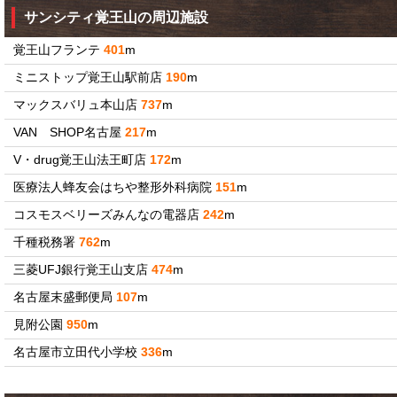
サンシティ覚王山の周辺施設
覚王山フランテ
401
m
ミニストップ覚王山駅前店
190
m
マックスバリュ本山店
737
m
VAN SHOP名古屋
217
m
V・drug覚王山法王町店
172
m
医療法人蜂友会はちや整形外科病院
151
m
コスモスベリーズみんなの電器店
242
m
千種税務署
762
m
三菱UFJ銀行覚王山支店
474
m
名古屋末盛郵便局
107
m
見附公園
950
m
名古屋市立田代小学校
336
m