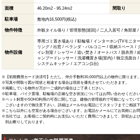
面積
間取り
46.20m2 - 95.24m2
駐車場
敷地内16,500円(税込)
物件特徴
外観タイル張り / 管理形態(巡回) / 二人入居可 / 角部屋 
専用ゴミ置き場あり / 駐輪場 / インターホン(TVモニター付
リング / 出窓 / ベランダ・バルコニー / 収納スペース / 
物件設備
イレ別室 / シャワー / 追い焚き / オートバス / 脱衣所 / 給
ャンプードレッサー / 洗濯機置き場(室内) / 独立洗面台 / 
システムキッチン / エアコン(1台)
※【初期費用カード決済可】ただし、仲介手数料30,000円以上の物件に限ります
※写真や間取り図が現状と相違する場合は現状を優先させていただきます。
※掲載している物件が万が一ご成約の場合はご了承ください。
※駐車場、バイク置場、駐輪場の正確な空き状況についてはお問い合わせくださ
※ペット飼育やSOHO利用の可否に関しては、建物の管理規約で可能になってい
ございますので御注意下さい。詳細はメールやお電話にてスタッフまでご相談
※こちら以外にも空室がある場合がございます。お電話かメールにてお気軽にお
※当社では、お客様にご契約時にお支払いいただく費用につきまして、防犯およ
則お断りしております。