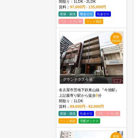
間取り：1LDK - 2LDK
賃料：
97,000円 - 135,000円
新築・築浅
敷金ゼロ
礼金ゼロ
バス・トイレ別
ペット相談
更新
08/09
グランテラス今池
名古屋市営地下鉄東山線 『今池駅』
上記最寄り駅から徒歩
5
分
間取り：1LDK
賃料：
89,000円 - 92,000円
新築・築浅
礼金ゼロ
バス・トイレ別
ペット相談
宅配ボックス
更新