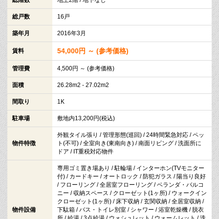
総戸数
16戸
築年月
2016年3月
54,000円 ～ (参考価格)
賃料
管理費
4,500円 ～ (参考価格)
面積
26.28m2 - 27.02m2
間取り
1K
駐車場
敷地内13,200円(税込)
外観タイル張り / 管理形態(巡回) / 24時間緊急対応 / ペッ
物件特徴
ト(不可) / 全室向き(東南向き) / 南面リビング / 洗面所に
ドア / IT重税対応物件
専用ゴミ置き場あり / 駐輪場 / インターホン(TVモニター
付) / カードキー / オートロック / 防犯ガラス / 陽当り良好
/ フローリング / 全居室フローリング / ベランダ・バルコ
ニー / 収納スペース / クローゼット(1ヶ所) / ウォークイン
クローゼット(1ヶ所) / 床下収納 / 玄関収納 / 全居室収納 /
物件設備
下駄箱 / バス・トイレ別室 / シャワー / 浴室乾燥機 / 脱衣
所 / 給湯 / 3点給湯 / ウォシュレット / ウォームレット / 洗