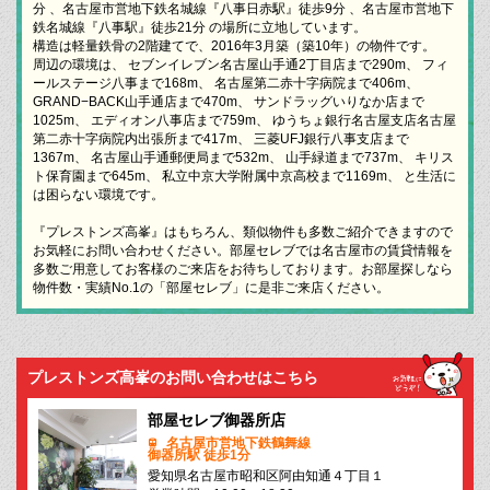
分 、名古屋市営地下鉄名城線『八事日赤駅』徒歩9分 、名古屋市営地下
鉄名城線『八事駅』徒歩21分 の場所に立地しています。
構造は軽量鉄骨の2階建てで、2016年3月築（築10年）の物件です。
周辺の環境は、 セブンイレブン名古屋山手通2丁目店まで290m、 フィ
ールステージ八事まで168m、 名古屋第二赤十字病院まで406m、
GRAND−BACK山手通店まで470m、 サンドラッグいりなか店まで
1025m、 エディオン八事店まで759m、 ゆうちょ銀行名古屋支店名古屋
第二赤十字病院内出張所まで417m、 三菱UFJ銀行八事支店まで
1367m、 名古屋山手通郵便局まで532m、 山手緑道まで737m、 キリス
ト保育園まで645m、 私立中京大学附属中京高校まで1169m、 と生活に
は困らない環境です。
『プレストンズ高峯』はもちろん、類似物件も多数ご紹介できますので
お気軽にお問い合わせください。部屋セレブでは名古屋市の賃貸情報を
多数ご用意してお客様のご来店をお待ちしております。お部屋探しなら
物件数・実績No.1の「部屋セレブ」に是非ご来店ください。
プレストンズ高峯のお問い合わせはこちら
部屋セレブ御器所店
名古屋市営地下鉄鶴舞線
御器所駅 徒歩1分
愛知県名古屋市昭和区阿由知通４丁目１