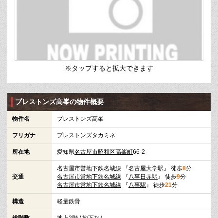
※タップすると拡大できます
プレストンズ高峯の物件概要
物件名
プレストンズ高峯
フリガナ
プレストンズタカミネ
所在地
愛知県
名古屋市昭和区
高峯町
66-2
名古屋市営地下鉄名城線
『
名古屋大学駅
』 徒歩
8
分
交通
名古屋市営地下鉄名城線
『
八事日赤駅
』 徒歩
9
分
名古屋市営地下鉄名城線
『
八事駅
』 徒歩
21
分
構造
軽量鉄骨
総階数
地上2階 / 地下なし