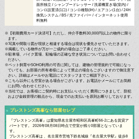
面所独立 / シャンプードレッサー / 洗濯機置き場(室内) /
コンロ設置済(1口) / コンロ種類(IH) / エアコン(1台) / 24H
換気システム / BS / 光ファイバー / インターネット使用
料無料
※【初期費用カード決済可】ただし、仲介手数料30,000円以上の物件に限り
ます。
※写真や間取り図が現状と相違する場合は現状を優先させていただきます。
※掲載している物件が万が一ご成約の場合はご了承ください。
※駐車場、バイク置場、駐輪場の正確な空き状況についてはお問い合わせく
ださい。
※ペット飼育やSOHO利用の可否に関しては、建物の管理規約で可能になっ
ていても、お部屋の所有者様によって禁止の場合もございますので御注意下
さい。詳細はメールやお電話にてスタッフまでご相談下さい。
※こちら以外にも空室がある場合がございます。お電話かメールにてお気軽
にお問い合わせください。
※当社では、お客様にご契約時にお支払いいただく費用につきまして、防犯
および金銭管理の観点から、現金でのお支払いを原則お断りしております。
プレストンズ高峯なら部屋セレブ
『プレストンズ高峯』は愛知県名古屋市昭和区高峯町66-2にある賃貸ア
パートです。 2026年08月08日時点で空室が残り0部屋となっていま
す。
プレストンズ高峯は 、名古屋市営地下鉄名城線『名古屋大学駅』徒歩8