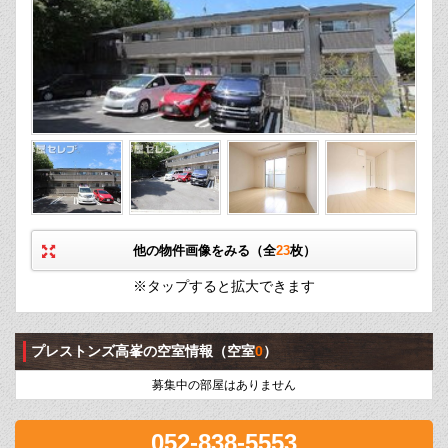
他の物件画像をみる（全
23
枚）
※タップすると拡大できます
プレストンズ高峯の空室情報
（空室
0
）
募集中の部屋はありません
052-838-5553