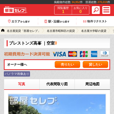
掲載物件総数
34,952
件 部屋総数
270,019
件
閲覧履歴
お気に入り
1
0
名古屋賃貸「部屋セレブ」
名古屋市昭和区の賃貸
名古屋大学駅の賃貸
プレストンズ高峯
｜空室
0
オーナー様へ
売りたい
貸したい
パノラマ画像あり
写真
代表間取り図
周辺地図