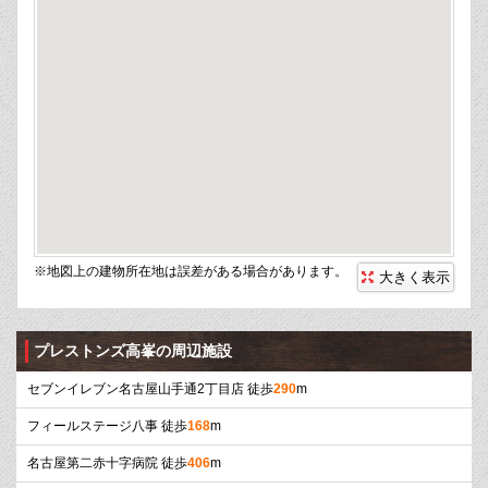
※地図上の建物所在地は誤差がある場合があります。
大きく表示
プレストンズ高峯の周辺施設
セブンイレブン名古屋山手通2丁目店 徒歩
290
m
フィールステージ八事 徒歩
168
m
名古屋第二赤十字病院 徒歩
406
m