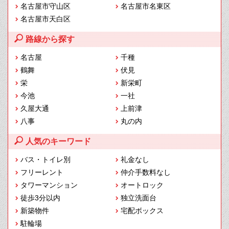
名古屋市守山区
名古屋市名東区
名古屋市天白区
路線から探す
名古屋
千種
鶴舞
伏見
栄
新栄町
今池
一社
久屋大通
上前津
八事
丸の内
人気のキーワード
バス・トイレ別
礼金なし
フリーレント
仲介手数料なし
タワーマンション
オートロック
徒歩3分以内
独立洗面台
新築物件
宅配ボックス
駐輪場