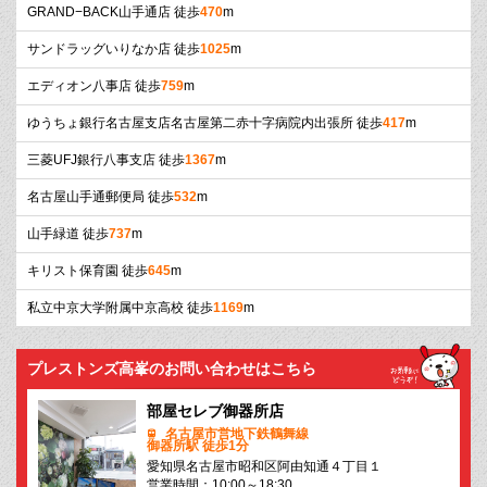
GRAND−BACK山手通店 徒歩
470
m
サンドラッグいりなか店 徒歩
1025
m
エディオン八事店 徒歩
759
m
ゆうちょ銀行名古屋支店名古屋第二赤十字病院内出張所 徒歩
417
m
三菱UFJ銀行八事支店 徒歩
1367
m
名古屋山手通郵便局 徒歩
532
m
山手緑道 徒歩
737
m
キリスト保育園 徒歩
645
m
私立中京大学附属中京高校 徒歩
1169
m
プレストンズ高峯のお問い合わせはこちら
部屋セレブ御器所店
名古屋市営地下鉄鶴舞線
御器所駅 徒歩1分
愛知県名古屋市昭和区阿由知通４丁目１
営業時間：10:00～18:30