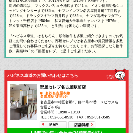
構造はRCの9階建てで、2011年6月築（築15年）の物件です。
周辺の環境は、 マックスバリュ今池店まで541m、 イオン徳川明倫ショ
ッピングセンターまで785m、 セブンイレブン名古屋筒井町4丁目店ま
で228m、 ドラッグスギヤマ筒井店まで235m、 ヤマダ電機ヤマダアウ
トレット千種店まで504m、 私立愛知大学車道キャンパスまで576m、
私立東海高校まで438m、 と生活には困らない環境です。
『ハピネス車道』はもちろん、類似物件も多数ご紹介できますのでお気
軽にお問い合わせください。部屋セレブでは名古屋市の賃貸情報を多数
ご用意してお客様のご来店をお待ちしております。お部屋探しなら物件
数・実績No.1の「部屋セレブ」に是非ご来店ください。
ハピネス車道のお問い合わせはこちら
部屋セレブ名古屋駅前店
名鉄名古屋本線
名古屋駅 徒歩5分
名古屋市中村区名駅2丁目35号22番 メビウス名
古屋ビル1階
営業時間：10:00～18:30
TEL：052-551-8530 FAX：052-551-3585
MAP
店舗詳細
LINEでお問い合わせ(24時間受付中)