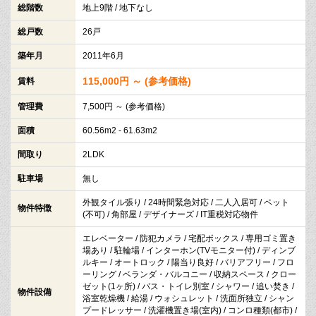
総階数
地上9階 / 地下なし
総戸数
26戸
築年月
2011年6月
115,000円 ～ (参考価格)
賃料
管理費
7,500円 ～ (参考価格)
面積
60.56m2 - 61.63m2
間取り
2LDK
駐車場
無し
外観タイル張り / 24時間緊急対応 / 二人入居可 / ペット
物件特徴
(不可) / 角部屋 / デザイナーズ / IT重税対応物件
エレベーター / 防犯カメラ / 宅配ボックス / 専用ゴミ置き
場あり / 駐輪場 / インターホン(TVモニター付) / ディンブ
ルキー / オートロック / 陽当り良好 / バリアフリー / フロ
ーリング / ベランダ・バルコニー / 収納スペース / クロー
ゼット(1ヶ所) / バス・トイレ別室 / シャワー / 追い焚き /
物件設備
浴室乾燥機 / 給湯 / ウォシュレット / 洗面所独立 / シャン
プードレッサー / 洗濯機置き場(室内) / コンロ種類(都市) /