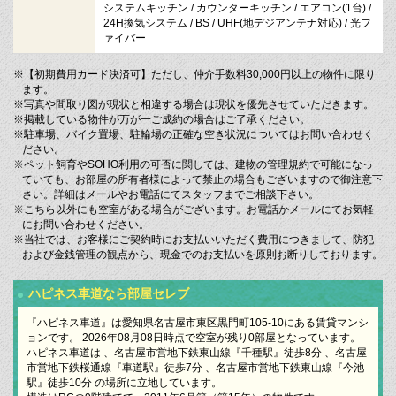
システムキッチン / カウンターキッチン / エアコン(1台) /
24H換気システム / BS / UHF(地デジアンテナ対応) / 光フ
ァイバー
※【初期費用カード決済可】ただし、仲介手数料30,000円以上の物件に限り
ます。
※写真や間取り図が現状と相違する場合は現状を優先させていただきます。
※掲載している物件が万が一ご成約の場合はご了承ください。
※駐車場、バイク置場、駐輪場の正確な空き状況についてはお問い合わせく
ださい。
※ペット飼育やSOHO利用の可否に関しては、建物の管理規約で可能になっ
ていても、お部屋の所有者様によって禁止の場合もございますので御注意下
さい。詳細はメールやお電話にてスタッフまでご相談下さい。
※こちら以外にも空室がある場合がございます。お電話かメールにてお気軽
にお問い合わせください。
※当社では、お客様にご契約時にお支払いいただく費用につきまして、防犯
および金銭管理の観点から、現金でのお支払いを原則お断りしております。
ハピネス車道なら部屋セレブ
『ハピネス車道』は愛知県名古屋市東区黒門町105-10にある賃貸マンシ
ョンです。 2026年08月08日時点で空室が残り0部屋となっています。
ハピネス車道は 、名古屋市営地下鉄東山線『千種駅』徒歩8分 、名古屋
市営地下鉄桜通線『車道駅』徒歩7分 、名古屋市営地下鉄東山線『今池
駅』徒歩10分 の場所に立地しています。