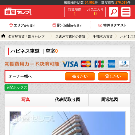
掲載物件総数
34,952
件 部屋総数
270,019
件
閲覧履歴
お気に入り
1
0
名古屋賃貸「部屋セレブ」
名古屋市東区の賃貸
千種駅の賃貸
ハピネス
ハピネス車道
｜空室
0
オーナー様へ
売りたい
貸したい
宅配ボックス
写真
代表間取り図
周辺地図