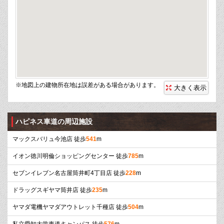
※地図上の建物所在地は誤差がある場合があります。
大きく表示
ハピネス車道の周辺施設
マックスバリュ今池店 徒歩
541
m
イオン徳川明倫ショッピングセンター 徒歩
785
m
セブンイレブン名古屋筒井町4丁目店 徒歩
228
m
ドラッグスギヤマ筒井店 徒歩
235
m
ヤマダ電機ヤマダアウトレット千種店 徒歩
504
m