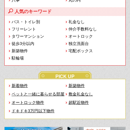
人気のキーワード
バス・トイレ別
礼金なし
フリーレント
仲介手数料なし
タワーマンション
オートロック
徒歩3分以内
独立洗面台
新築物件
宅配ボックス
駐輪場
PICK UP
新着物件
新築物件
ペットと一緒に暮らせる部屋
敷金礼金なし
オートロック物件
超駅近物件
ドキドキ3万円以下物件