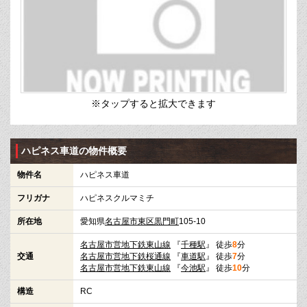
※タップすると拡大できます
ハピネス車道の物件概要
物件名
ハピネス車道
フリガナ
ハピネスクルマミチ
所在地
愛知県
名古屋市東区
黒門町
105-10
名古屋市営地下鉄東山線
『
千種駅
』 徒歩
8
分
交通
名古屋市営地下鉄桜通線
『
車道駅
』 徒歩
7
分
名古屋市営地下鉄東山線
『
今池駅
』 徒歩
10
分
構造
RC