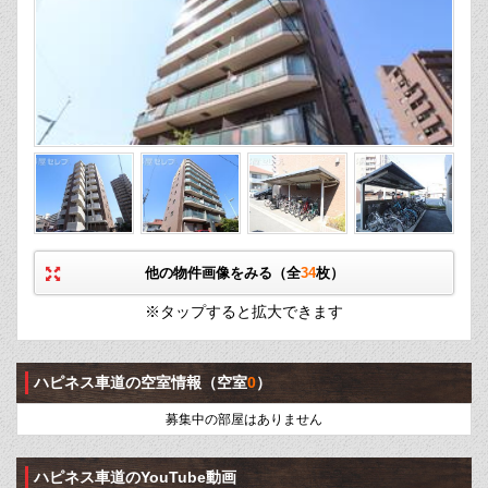
他の物件画像をみる（全
34
枚）
※タップすると拡大できます
ハピネス車道の空室情報
（空室
0
）
募集中の部屋はありません
ハピネス車道のYouTube動画