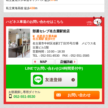
私立愛知大学車道キャンパス 徒歩
576
m
私立東海高校 徒歩
438
m
ハピネス車道のお問い合わせはこちら
部屋セレブ名古屋駅前店
名鉄名古屋本線
名古屋駅 徒歩5分
名古屋市中村区名駅2丁目35号22番 メビウス名
古屋ビル1階
営業時間：10:00～18:30
TEL：052-551-8530 FAX：052-551-3585
MAP
店舗詳細
LINEでお問い合わせ(24時間受付中)
お部屋探し専用ダイヤル
お問い合わせ
052-551-8530