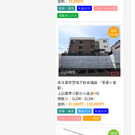
賃料：
78,000円
新築・築浅
礼金ゼロ
バス・トイレ別
宅配ボックス
更新
08/08
LUX御影
名古屋市営地下鉄名城線 『茶屋ヶ坂
駅』
上記最寄り駅から徒歩
8
分
間取り：1LDK - 2LDK
賃料：
97,000円 - 135,000円
新築・築浅
敷金ゼロ
礼金ゼロ
バス・トイレ別
ペット相談
NEW