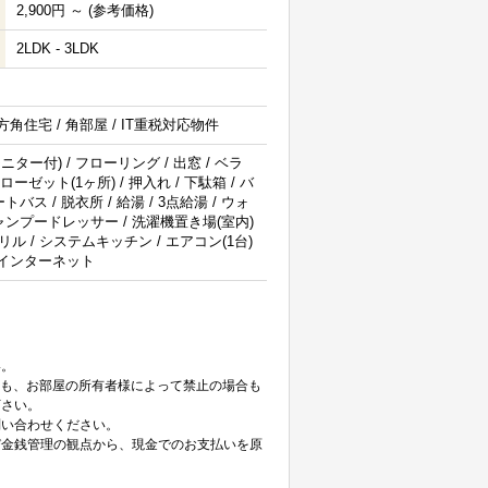
2,900円 ～ (参考価格)
2LDK - 3LDK
3方角住宅 / 角部屋 / IT重税対応物件
ニター付) / フローリング / 出窓 / ベラ
ーゼット(1ヶ所) / 押入れ / 下駄箱 / バ
バス / 脱衣所 / 給湯 / 3点給湯 / ウォ
シャンプードレッサー / 洗濯機置き場(室内)
グリル / システムキッチン / エアコン(1台)
ATVインターネット
。
い。
ても、お部屋の所有者様によって禁止の場合も
下さい。
問い合わせください。
び金銭管理の観点から、現金でのお支払いを原