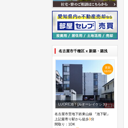
名古屋市千種区 x 新築・築浅
更新
08/08
LUORE池下(ルオーレイケシタ)
名古屋市営地下鉄東山線 『池下駅』
上記最寄り駅から徒歩
3
分
間取り：1DK