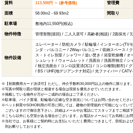
賃料
管理費
113,500円 ～ (参考価格)
面積
間取り
58.00m2 - 69.93m2
駐車場
敷地内11,550円(税込)
物件特徴
管理形態(巡回) / 二人入居可 / 高齢者(相談) / 2面採光 / 
エレベーター / 防犯カメラ / 駐輪場 / インターホン(TVモ
ンダ・バルコニー / 2Wayバルコニー / 収納スペース / クロ
ス・トイレ別室 / シャワー / 追い焚き / 浴室乾燥機 / オート
物件設備
シュレット / ウォームレット / 洗面台 / 洗面所独立 / 
/ 独立洗面台 / コンロ設置済(3口) / コンロ種類(都市) / 
/ BS / UHF(地デジアンテナ対応) / 光ファイバー / C
※【初期費用カード決済可】ただし、仲介手数料30,000円以上の物件に限ります
※写真や間取り図が現状と相違する場合は現状を優先させていただきます。
※掲載している物件が万が一ご成約の場合はご了承ください。
※駐車場、バイク置場、駐輪場の正確な空き状況についてはお問い合わせくださ
※ペット飼育やSOHO利用の可否に関しては、建物の管理規約で可能になってい
ございますので御注意下さい。詳細はメールやお電話にてスタッフまでご相談
※こちら以外にも空室がある場合がございます。お電話かメールにてお気軽にお
※当社では、お客様にご契約時にお支払いいただく費用につきまして、防犯およ
則お断りしております。