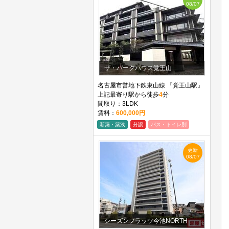
08/07
ザ・パークハウス覚王山
名古屋市営地下鉄東山線 『覚王山駅』
上記最寄り駅から徒歩
4
分
間取り：3LDK
賃料：
600,000円
新築・築浅
分譲
バス・トイレ別
更新
08/07
シーズンフラッツ今池NORTH