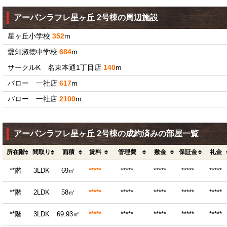
アーバンラフレ星ヶ丘 2号棟の周辺施設
星ヶ丘小学校
352
m
愛知淑徳中学校
684
m
サークルK 名東本通1丁目店
140
m
バロー 一社店
617
m
バロー 一社店
2100
m
アーバンラフレ星ヶ丘 2号棟の成約済みの部屋一覧
所在階
間取り
面積
賃料
管理費
敷金
保証金
礼金
**階
3LDK
69㎡
*****
*****
*****
*****
*****
**階
2LDK
58㎡
*****
*****
*****
*****
*****
**階
3LDK
69.93㎡
*****
*****
*****
*****
*****