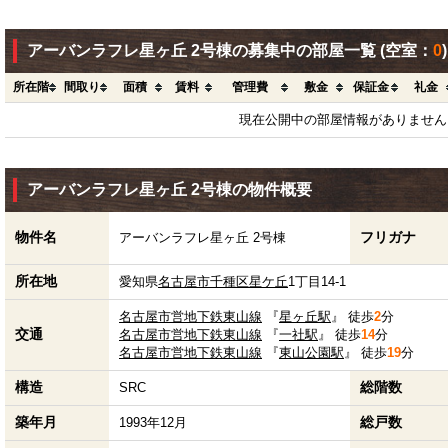
アーバンラフレ星ヶ丘 2号棟の募集中の部屋一覧
(空室：
0
)
所在階
間取り
面積
賃料
管理費
敷金
保証金
礼金
現在公開中の部屋情報がありません
アーバンラフレ星ヶ丘 2号棟の物件概要
物件名
フリガナ
アーバンラフレ星ヶ丘 2号棟
所在地
愛知県
名古屋市千種区
星ケ丘
1丁目14-1
名古屋市営地下鉄東山線
『
星ヶ丘駅
』 徒歩
2
分
交通
名古屋市営地下鉄東山線
『
一社駅
』 徒歩
14
分
名古屋市営地下鉄東山線
『
東山公園駅
』 徒歩
19
分
構造
総階数
SRC
築年月
総戸数
1993年12月