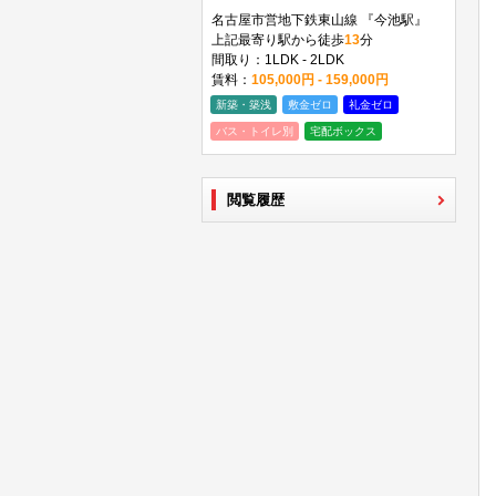
名古屋市営地下鉄東山線 『今池駅』
上記最寄り駅から徒歩
13
分
間取り：1LDK - 2LDK
賃料：
105,000円 - 159,000円
新築・築浅
敷金ゼロ
礼金ゼロ
バス・トイレ別
宅配ボックス
閲覧履歴