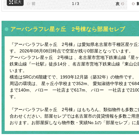
拡大
前
1 / 3
次
アーバンラフレ星ヶ丘 2号棟なら部屋セレブ
『アーバンラフレ星ヶ丘 2号棟』は愛知県名古屋市千種区星ケ丘1
す。 2026年08月08日時点で空室が残り0部屋となっています。
アーバンラフレ星ヶ丘 2号棟は 、名古屋市営地下鉄東山線『星ヶ
鉄東山線『一社駅』徒歩14分 、名古屋市営地下鉄東山線『東山公
います。
構造はSRCの6階建てで、1993年12月築（築32年）の物件です。
周辺の環境は、 星ヶ丘小学校まで352m、 愛知淑徳中学校まで68
まで140m、 バロー 一社店まで617m、 バロー 一社店まで21
す。
『アーバンラフレ星ヶ丘 2号棟』はもちろん、類似物件も多数ご
合わせください。部屋セレブでは名古屋市の賃貸情報を多数ご用
おります。お部屋探しなら物件数・実績No.1の「部屋セレブ」に