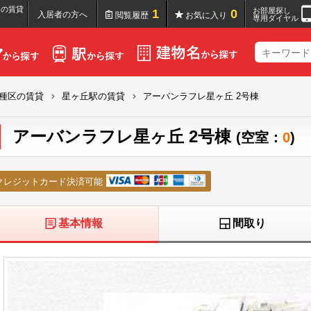
)の賃貸
お部屋探し
1
0
入居者の方へ
閲覧履歴
お気に入り
専用ダイヤル
種区の賃貸
星ヶ丘駅の賃貸
アーバンラフレ星ヶ丘 2号棟
アーバンラフレ星ヶ丘 2号棟
(空室：
0
)
クレジットカード決済可能
基本情報
間取り