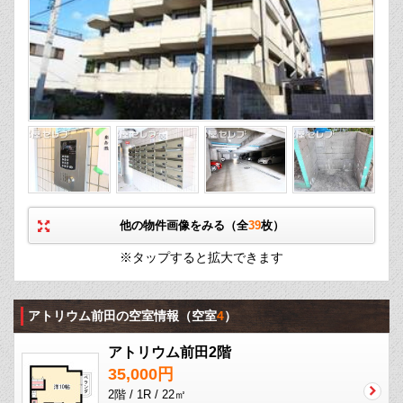
他の物件画像をみる（全
39
枚）
※タップすると拡大できます
アトリウム前田の空室情報
（空室
4
）
アトリウム前田2階
35,000円
2階 / 1R / 22㎡