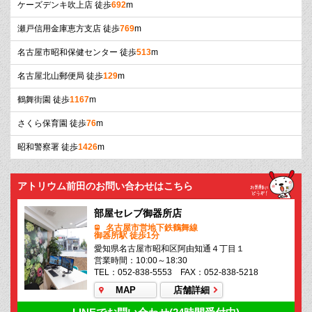
ケーズデンキ吹上店 徒歩
692
m
瀬戸信用金庫恵方支店 徒歩
769
m
名古屋市昭和保健センター 徒歩
513
m
名古屋北山郵便局 徒歩
129
m
鶴舞街園 徒歩
1167
m
さくら保育園 徒歩
76
m
昭和警察署 徒歩
1426
m
アトリウム前田のお問い合わせはこちら
部屋セレブ御器所店
名古屋市営地下鉄鶴舞線
御器所駅 徒歩1分
愛知県名古屋市昭和区阿由知通４丁目１
営業時間：10:00～18:30
TEL：052-838-5553 FAX：052-838-5218
MAP
店舗詳細