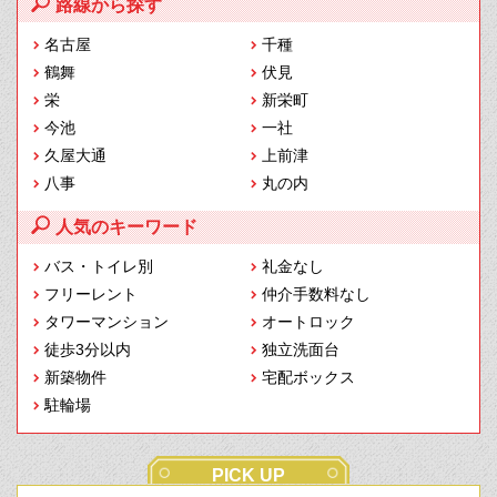
路線から探す
名古屋
千種
鶴舞
伏見
栄
新栄町
今池
一社
久屋大通
上前津
八事
丸の内
人気のキーワード
バス・トイレ別
礼金なし
フリーレント
仲介手数料なし
タワーマンション
オートロック
徒歩3分以内
独立洗面台
新築物件
宅配ボックス
駐輪場
PICK UP