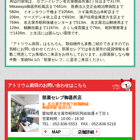
周辺の環境は、 セブンイレブン名古屋御器所通2丁目店まで317m、
Mikawaya御器所松風店まで661m、 医療法人交正会精治寮病院まで
580m、 イオンタウン千種まで1056m、 スギ薬局北山本町店まで
206m、 ケーズデンキ吹上店まで692m、 瀬戸信用金庫恵方支店まで
769m、 名古屋市昭和保健センターまで513m、 名古屋北山郵便局まで
129m、 鶴舞街園まで1167m、 さくら保育園まで76m、 昭和警察署ま
で1426m、 と生活には困らない環境です。
『アトリウム前田』はもちろん、類似物件も多数ご紹介できますのでお
気軽にお問い合わせください。部屋セレブでは名古屋市の賃貸情報を多
数ご用意してお客様のご来店をお待ちしております。お部屋探しなら物
件数・実績No.1の「部屋セレブ」に是非ご来店ください。
アトリウム前田のお問い合わせはこちら
部屋セレブ御器所店
名古屋市営地下鉄鶴舞線
御器所駅 徒歩1分
愛知県名古屋市昭和区阿由知通４丁目１
営業時間：10:00～18:30
TEL：052-838-5553 FAX：052-838-5218
MAP
店舗詳細