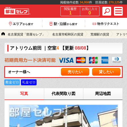
掲載物件総数
34,958
件 部屋総数
270,125
件
閲覧履歴
お気に入り
1
0
名古屋賃貸「部屋セレブ」
名古屋市昭和区の賃貸
荒畑駅の賃貸
アトリ
アトリウム前田
｜空室
4
【更新
08/08
】
オーナー様へ
売りたい
貸したい
敷金ゼロ
礼金ゼロ
写真
代表間取り図
周辺地図