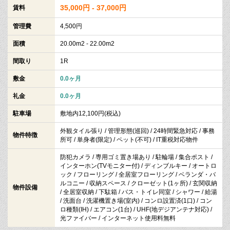
35,000円 - 37,000円
賃料
管理費
4,500円
面積
20.00m2 - 22.00m2
間取り
1R
敷金
0.0ヶ月
礼金
0.0ヶ月
駐車場
敷地内12,100円(税込)
外観タイル張り / 管理形態(巡回) / 24時間緊急対応 / 事務
物件特徴
所可 / 単身者(限定) / ペット(不可) / IT重税対応物件
防犯カメラ / 専用ゴミ置き場あり / 駐輪場 / 集合ポスト /
インターホン(TVモニター付) / ディンブルキー / オートロ
ック / フローリング / 全居室フローリング / ベランダ・バ
ルコニー / 収納スペース / クローゼット(1ヶ所) / 玄関収納
物件設備
/ 全居室収納 / 下駄箱 / バス・トイレ同室 / シャワー / 給湯
/ 洗面台 / 洗濯機置き場(室内) / コンロ設置済(1口) / コン
ロ種類(IH) / エアコン(1台) / UHF(地デジアンテナ対応) /
光ファイバー / インターネット使用料無料