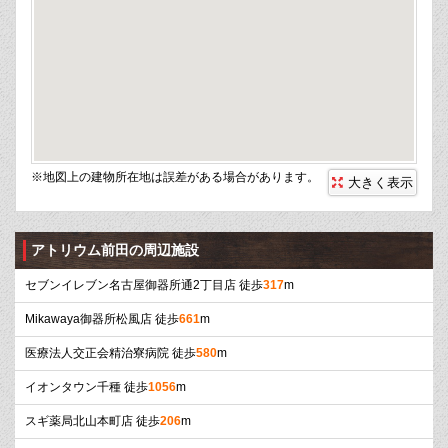
※地図上の建物所在地は誤差がある場合があります。
大きく表示
アトリウム前田の周辺施設
セブンイレブン名古屋御器所通2丁目店 徒歩
317
m
Mikawaya御器所松風店 徒歩
661
m
医療法人交正会精治寮病院 徒歩
580
m
イオンタウン千種 徒歩
1056
m
スギ薬局北山本町店 徒歩
206
m