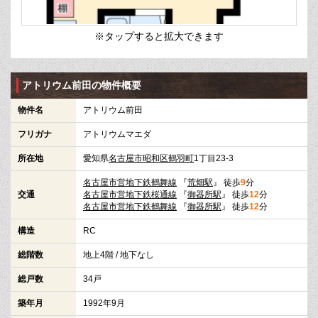
※タップすると拡大できます
アトリウム前田の物件概要
物件名
アトリウム前田
フリガナ
アトリウムマエダ
所在地
愛知県
名古屋市昭和区
鶴羽町
1丁目23-3
名古屋市営地下鉄鶴舞線
『
荒畑駅
』 徒歩
9
分
交通
名古屋市営地下鉄桜通線
『
御器所駅
』 徒歩
12
分
名古屋市営地下鉄鶴舞線
『
御器所駅
』 徒歩
12
分
構造
RC
総階数
地上4階 / 地下なし
総戸数
34戸
築年月
1992年9月