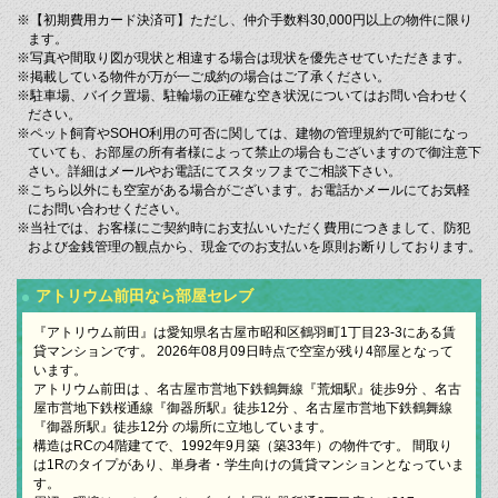
※【初期費用カード決済可】ただし、仲介手数料30,000円以上の物件に限り
ます。
※写真や間取り図が現状と相違する場合は現状を優先させていただきます。
※掲載している物件が万が一ご成約の場合はご了承ください。
※駐車場、バイク置場、駐輪場の正確な空き状況についてはお問い合わせく
ださい。
※ペット飼育やSOHO利用の可否に関しては、建物の管理規約で可能になっ
ていても、お部屋の所有者様によって禁止の場合もございますので御注意下
さい。詳細はメールやお電話にてスタッフまでご相談下さい。
※こちら以外にも空室がある場合がございます。お電話かメールにてお気軽
にお問い合わせください。
※当社では、お客様にご契約時にお支払いいただく費用につきまして、防犯
および金銭管理の観点から、現金でのお支払いを原則お断りしております。
アトリウム前田なら部屋セレブ
『アトリウム前田』は愛知県名古屋市昭和区鶴羽町1丁目23-3にある賃
貸マンションです。 2026年08月09日時点で空室が残り4部屋となって
います。
アトリウム前田は 、名古屋市営地下鉄鶴舞線『荒畑駅』徒歩9分 、名古
屋市営地下鉄桜通線『御器所駅』徒歩12分 、名古屋市営地下鉄鶴舞線
『御器所駅』徒歩12分 の場所に立地しています。
構造はRCの4階建てで、1992年9月築（築33年）の物件です。 間取り
は1Rのタイプがあり、単身者・学生向けの賃貸マンションとなっていま
す。