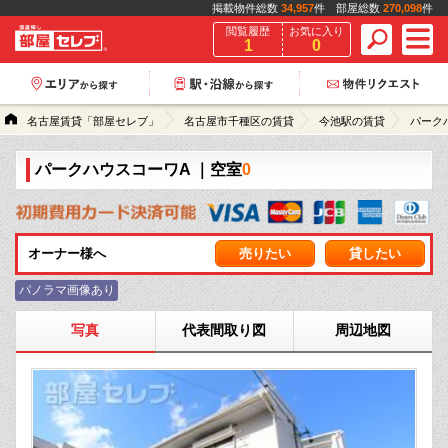
掲載物件総数
34,957
件 部屋総数
270,098
件
閲覧履歴
お気に入り
1
0
名古屋賃貸「部屋セレブ」
名古屋市千種区の賃貸
今池駅の賃貸
パーク
パークハウスコーワA
｜空室
0
オーナー様へ
売りたい
貸したい
パノラマ画像あり
写真
代表間取り図
周辺地図