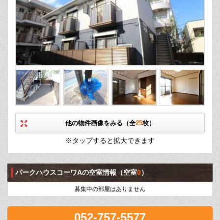
他の物件画像をみる（全
25
枚）
※タップすると拡大できます
パークハウスコーワAの空室情報
（空室
0
）
募集中の部屋はありません
052-757-5577