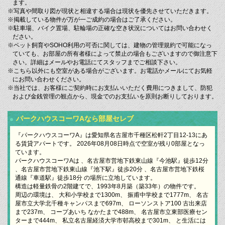
ます。
※写真や間取り図が現状と相違する場合は現状を優先させていただきます。
※掲載している物件が万が一ご成約の場合はご了承ください。
※駐車場、バイク置場、駐輪場の正確な空き状況についてはお問い合わせく
ださい。
※ペット飼育やSOHO利用の可否に関しては、建物の管理規約で可能になっ
ていても、お部屋の所有者様によって禁止の場合もございますので御注意下
さい。詳細はメールやお電話にてスタッフまでご相談下さい。
※こちら以外にも空室がある場合がございます。お電話かメールにてお気軽
にお問い合わせください。
※当社では、お客様にご契約時にお支払いいただく費用につきまして、防犯
および金銭管理の観点から、現金でのお支払いを原則お断りしております。
パークハウスコーワAなら部屋セレブ
『パークハウスコーワA』は愛知県名古屋市千種区松軒2丁目12-13にあ
る賃貸アパートです。 2026年08月08日時点で空室が残り0部屋となっ
ています。
パークハウスコーワAは 、名古屋市営地下鉄東山線『今池駅』徒歩12分
、名古屋市営地下鉄東山線『池下駅』徒歩20分 、名古屋市営地下鉄桜
通線『車道駅』徒歩18分 の場所に立地しています。
構造は軽量鉄骨の2階建てで、1993年8月築（築33年）の物件です。
周辺の環境は、 大和小学校まで1300m、 振甫中学校まで1777m、 名古
屋市立大学北千種キャンパスまで697m、 ローソンストア100 古出来店
まで237m、 コープあいち なかたまで488m、 名古屋市立東部医療セン
ターまで444m、 私立名古屋経済大学市邨高校まで301m、 と生活には