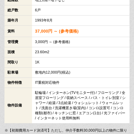
総戸数
6戸
築年月
1993年8月
37,000円 ～ (参考価格)
賃料
管理費
3,000円 ～ (参考価格)
面積
23.60m2
間取り
1K
駐車場
敷地内12,000円(税込)
物件特徴
IT重税対応物件
駐輪場 / インターホン(TVモニター付) / フローリング / 全
居室フローリング / 収納スペース / バス・トイレ別室 / シ
ャワー / 給湯 / 3点給湯 / ウォシュレット / ウォームレッ
物件設備
ト / 洗面台 / 洗濯機置き場(室内) / コンロ設置可 / コンロ
種類(都市) / キッチンに窓 / エアコン(1台) / 光ファイバー
/ インターネット使用料無料
※【初期費用カード決済可】ただし、仲介手数料30,000円以上の物件に限り