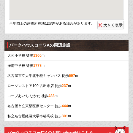
※地図上の建物所在地は誤差がある場合があります。
大きく表示
パークハウスコーワAの周辺施設
大和小学校 徒歩
1300
m
振甫中学校 徒歩
1777
m
名古屋市立大学北千種キャンパス 徒歩
697
m
ローソンストア100 古出来店 徒歩
237
m
コープあいち なかた 徒歩
488
m
名古屋市立東部医療センター 徒歩
444
m
私立名古屋経済大学市邨高校 徒歩
301
m
パークハウスコーワAのお問い合わせはこちら