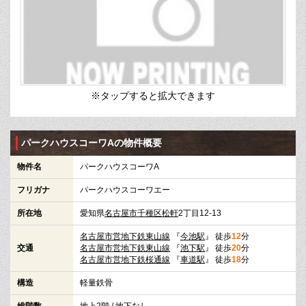
※タップすると拡大できます
パークハウスコーワAの物件概要
物件名
パークハウスコーワA
フリガナ
パークハウスコーワエー
所在地
愛知県
名古屋市千種区
松軒
2丁目12-13
名古屋市営地下鉄東山線
『
今池駅
』 徒歩
12
分
交通
名古屋市営地下鉄東山線
『
池下駅
』 徒歩
20
分
名古屋市営地下鉄桜通線
『
車道駅
』 徒歩
18
分
構造
軽量鉄骨
総階数
地上2階 / 地下なし