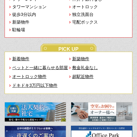
タワーマンション
オートロック
徒歩3分以内
独立洗面台
新築物件
宅配ボックス
駐輪場
PICK UP
新着物件
新築物件
ペットと一緒に暮らせる部屋
敷金礼金なし
オートロック物件
超駅近物件
ドキドキ3万円以下物件