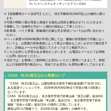
ロパン) / システムキッチン / エアコン(1台)
※【初期費用カード決済可】ただし、仲介手数料30,000円以上の物件に限り
ます。
※写真や間取り図が現状と相違する場合は現状を優先させていただきます。
※掲載している物件が万が一ご成約の場合はご了承ください。
※駐車場、バイク置場、駐輪場の正確な空き状況についてはお問い合わせく
ださい。
※ペット飼育やSOHO利用の可否に関しては、建物の管理規約で可能になっ
ていても、お部屋の所有者様によって禁止の場合もございますので御注意下
さい。詳細はメールやお電話にてスタッフまでご相談下さい。
※こちら以外にも空室がある場合がございます。お電話かメールにてお気軽
にお問い合わせください。
※当社では、お客様にご契約時にお支払いいただく費用につきまして、防犯
および金銭管理の観点から、現金でのお支払いを原則お断りしております。
CASA BLEU覚王山なら部屋セレブ
『CASA BLEU覚王山』は愛知県名古屋市千種区姫池通2丁目26-10に
ある賃貸マンションです。 2026年08月09日時点で空室が残り0部屋と
なっています。
CASA BLEU覚王山は 、名古屋市営地下鉄東山線『覚王山駅』徒歩9分
、名古屋市営地下鉄東山線『本山駅』徒歩12分 、名古屋市営地下鉄名
城線『自由ヶ丘駅』徒歩15分 の場所に立地しています。
構造はRCの7階建てで、2018年3月築（築8年）の物件です。