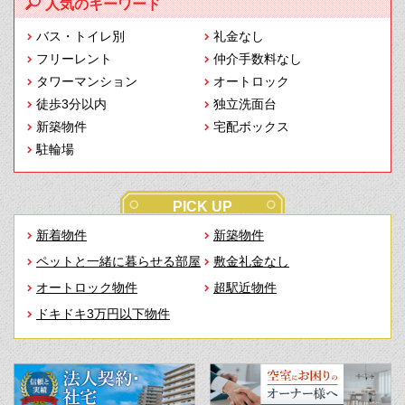
人気のキーワード
バス・トイレ別
礼金なし
フリーレント
仲介手数料なし
タワーマンション
オートロック
徒歩3分以内
独立洗面台
新築物件
宅配ボックス
駐輪場
PICK UP
新着物件
新築物件
ペットと一緒に暮らせる部屋
敷金礼金なし
オートロック物件
超駅近物件
ドキドキ3万円以下物件