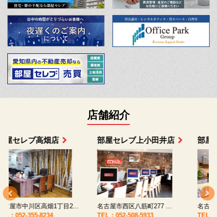
店舗紹介
部屋セレブ上小田井店
部屋セレブ中村店
名古屋市西区八筋町277 ...
名古屋市中村区太閤通9-1...
TEL：052-508-5933
TEL：052-481-0853
T