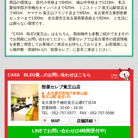
周辺の環境は、 田代小学校まで845m、 城山中学校まで1219m、 私立
愛知学院大学楠元キャンパスまで425m、 ミニストップ 覚王山駅前店ま
で481m、 ヤマナカ 覚王山フランテ店まで692m、 名古屋市立東部医療
センターまで1300m、 名古屋市立名古屋商業高校まで824m、 と生活に
は困らない環境です。
『CASA BLEU覚王山』はもちろん、類似物件も多数ご紹介できますの
でお気軽にお問い合わせください。部屋セレブでは名古屋市の賃貸情報
を多数ご用意してお客様のご来店をお待ちしております。お部屋探しな
ら物件数・実績No.1の「部屋セレブ」に是非ご来店ください。
CASA BLEU覚...のお問い合わせはこちら
部屋セレブ覚王山店
名古屋市営地下鉄東山線
覚王山駅 徒歩1分
名古屋市千種区覚王山通9丁目18
営業時間：10:00～18:30
TEL：052-757-5577 FAX：052-757-5588
MAP
店舗詳細
LINEでお問い合わせ(24時間受付中)