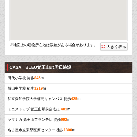
※地図上の建物所在地は誤差がある場合があります。
大きく表示
CASA BLEU覚王山の周辺施設
田代小学校 徒歩
845
m
城山中学校 徒歩
1219
m
私立愛知学院大学楠元キャンパス 徒歩
425
m
ミニストップ 覚王山駅前店 徒歩
481
m
ヤマナカ 覚王山フランテ店 徒歩
692
m
名古屋市立東部医療センター 徒歩
1300
m