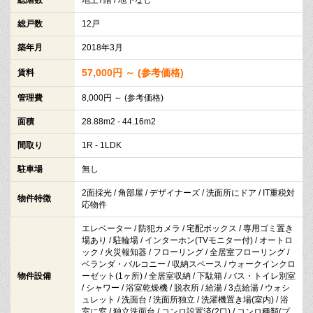
総戸数
12戸
築年月
2018年3月
57,000円 ～ (参考価格)
賃料
管理費
8,000円 ～ (参考価格)
面積
28.88m2 - 44.16m2
間取り
1R - 1LDK
駐車場
無し
2面採光 / 角部屋 / デザイナーズ / 洗面所にドア / IT重税対
物件特徴
応物件
エレベーター / 防犯カメラ / 宅配ボックス / 専用ゴミ置き
場あり / 駐輪場 / インターホン(TVモニター付) / オートロ
ック / 火災報知器 / フローリング / 全居室フローリング /
ベランダ・バルコニー / 収納スペース / ウォークインクロ
物件設備
ーゼット(1ヶ所) / 全居室収納 / 下駄箱 / バス・トイレ別室
/ シャワー / 浴室乾燥機 / 脱衣所 / 給湯 / 3点給湯 / ウォシ
ュレット / 洗面台 / 洗面所独立 / 洗濯機置き場(室内) / 浴
室に窓 / 独立洗面台 / コンロ設置済(2口) / コンロ種類(プ