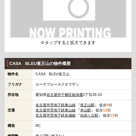
※タップすると拡大できます
CASA BLEU覚王山の物件概要
物件名
CASA BLEU覚王山
フリガナ
カーサブルーカクオウザン
所在地
愛知県
名古屋市千種区
姫池通
2丁目26-10
名古屋市営地下鉄東山線
『
覚王山駅
』 徒歩
9
分
交通
名古屋市営地下鉄東山線
『
本山駅
』 徒歩
12
分
名古屋市営地下鉄名城線
『
自由ヶ丘駅
』 徒歩
15
分
構造
RC
総階数
地上7階 / 地下なし