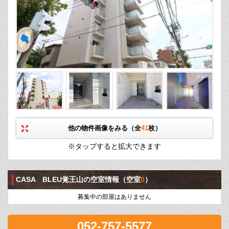
他の物件画像をみる（全
41
枚）
※タップすると拡大できます
CASA BLEU覚王山の空室情報
（空室
0
）
募集中の部屋はありません
052-757-5577