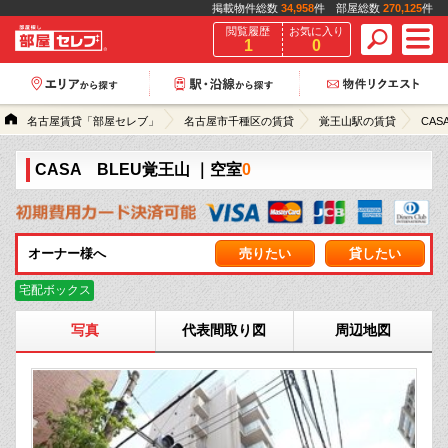
掲載物件総数
34,958
件 部屋総数
270,125
件
閲覧履歴
お気に入り
1
0
名古屋賃貸「部屋セレブ」
名古屋市千種区の賃貸
覚王山駅の賃貸
CAS
CASA BLEU覚王山
｜空室
0
オーナー様へ
売りたい
貸したい
宅配ボックス
写真
代表間取り図
周辺地図