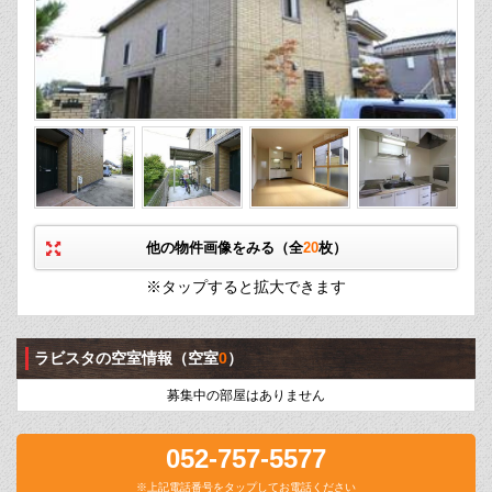
他の物件画像をみる（全
20
枚）
※タップすると拡大できます
ラビスタの空室情報
（空室
0
）
募集中の部屋はありません
052-757-5577
※上記電話番号をタップしてお電話ください