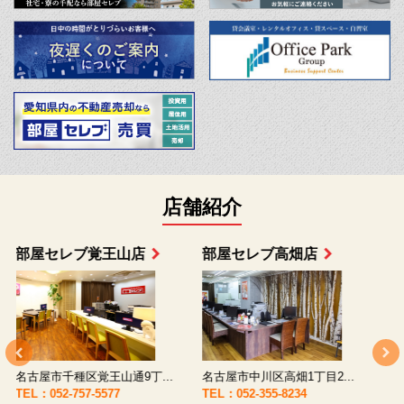
店舗紹介
部屋セレブ上小田井店
部屋セレブ中村店
名古屋市西区八筋町277 ...
名古屋市中村区太閤通9-1...
TEL：052-508-5933
TEL：052-481-0853
T