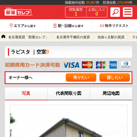
掲載物件総数
34,957
件 部屋総数
270,098
件
閲覧履歴
お気に入り
1
0
名古屋賃貸「部屋セレブ」
名古屋市千種区の賃貸
自由ヶ丘駅の賃貸
ラ
ラビスタ
｜空室
0
オーナー様へ
売りたい
貸したい
写真
代表間取り図
周辺地図