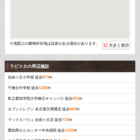
※地図上の建物所在地は誤差がある場合があります。
大きく表示
ラビスタの周辺施設
自由ヶ丘小学校 徒歩
874
m
千種台中学校 徒歩
1200
m
私立愛知学院大学楠元キャンパス 徒歩
451
m
セブンイレブン 名古屋天満通店 徒歩
660
m
マックスバリュ 自由ヶ丘店 徒歩
725
m
愛知県がんセンター中央病院 徒歩
1100
m