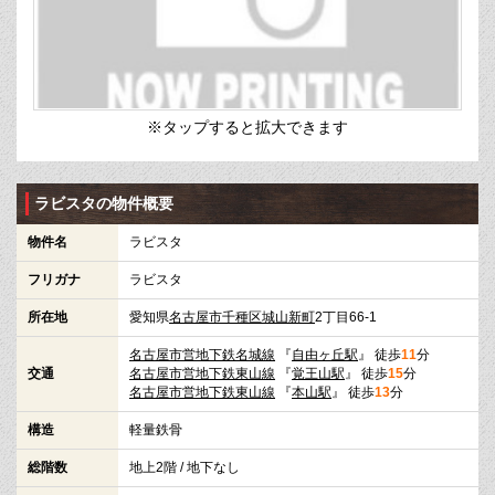
※タップすると拡大できます
ラビスタの物件概要
物件名
ラビスタ
フリガナ
ラビスタ
所在地
愛知県
名古屋市千種区
城山新町
2丁目66-1
名古屋市営地下鉄名城線
『
自由ヶ丘駅
』 徒歩
11
分
交通
名古屋市営地下鉄東山線
『
覚王山駅
』 徒歩
15
分
名古屋市営地下鉄東山線
『
本山駅
』 徒歩
13
分
構造
軽量鉄骨
総階数
地上2階 / 地下なし