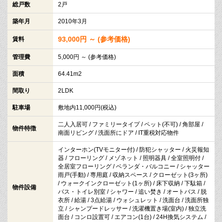
総戸数
2戸
築年月
2010年3月
93,000円 ～ (参考価格)
賃料
管理費
5,000円 ～ (参考価格)
面積
64.41m2
間取り
2LDK
駐車場
敷地内11,000円(税込)
二人入居可 / ファミリータイプ / ペット(不可) / 角部屋 /
物件特徴
南面リビング / 洗面所にドア / IT重税対応物件
インターホン(TVモニター付) / 防犯シャッター / 火災報知
器 / フローリング / メゾネット / 照明器具 / 全室照明付 /
全居室フローリング / ベランダ・バルコニー / シャッター
雨戸(手動) / 専用庭 / 収納スペース / クローゼット(3ヶ所)
/ ウォークインクローゼット(1ヶ所) / 床下収納 / 下駄箱 /
物件設備
バス・トイレ別室 / シャワー / 追い焚き / オートバス / 脱
衣所 / 給湯 / 3点給湯 / ウォシュレット / 洗面台 / 洗面所独
立 / シャンプードレッサー / 洗濯機置き場(室内) / 独立洗
面台 / コンロ設置可 / エアコン(1台) / 24H換気システム /