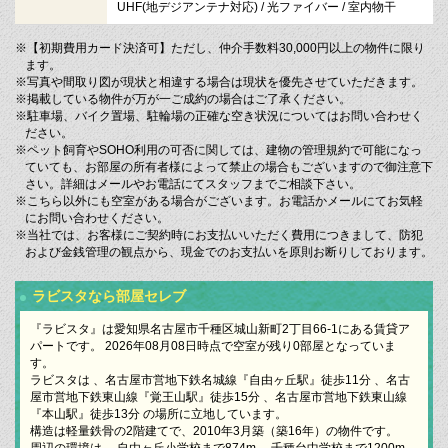
UHF(地デジアンテナ対応) / 光ファイバー / 室内物干
※【初期費用カード決済可】ただし、仲介手数料30,000円以上の物件に限り
ます。
※写真や間取り図が現状と相違する場合は現状を優先させていただきます。
※掲載している物件が万が一ご成約の場合はご了承ください。
※駐車場、バイク置場、駐輪場の正確な空き状況についてはお問い合わせく
ださい。
※ペット飼育やSOHO利用の可否に関しては、建物の管理規約で可能になっ
ていても、お部屋の所有者様によって禁止の場合もございますので御注意下
さい。詳細はメールやお電話にてスタッフまでご相談下さい。
※こちら以外にも空室がある場合がございます。お電話かメールにてお気軽
にお問い合わせください。
※当社では、お客様にご契約時にお支払いいただく費用につきまして、防犯
および金銭管理の観点から、現金でのお支払いを原則お断りしております。
ラビスタなら部屋セレブ
『ラビスタ』は愛知県名古屋市千種区城山新町2丁目66-1にある賃貸ア
パートです。 2026年08月08日時点で空室が残り0部屋となっていま
す。
ラビスタは 、名古屋市営地下鉄名城線『自由ヶ丘駅』徒歩11分 、名古
屋市営地下鉄東山線『覚王山駅』徒歩15分 、名古屋市営地下鉄東山線
『本山駅』徒歩13分 の場所に立地しています。
構造は軽量鉄骨の2階建てで、2010年3月築（築16年）の物件です。
周辺の環境は、 自由ヶ丘小学校まで874m、 千種台中学校まで1200m、