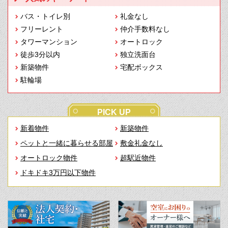
バス・トイレ別
礼金なし
フリーレント
仲介手数料なし
タワーマンション
オートロック
徒歩3分以内
独立洗面台
新築物件
宅配ボックス
駐輪場
PICK UP
新着物件
新築物件
ペットと一緒に暮らせる部屋
敷金礼金なし
オートロック物件
超駅近物件
ドキドキ3万円以下物件