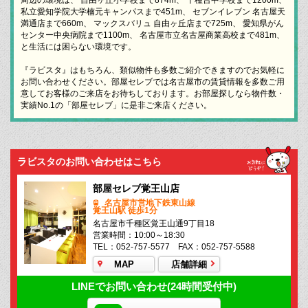
私立愛知学院大学楠元キャンパスまで451m、 セブンイレブン 名古屋天
満通店まで660m、 マックスバリュ 自由ヶ丘店まで725m、 愛知県がん
センター中央病院まで1100m、 名古屋市立名古屋商業高校まで481m、
と生活には困らない環境です。
『ラビスタ』はもちろん、類似物件も多数ご紹介できますのでお気軽に
お問い合わせください。部屋セレブでは名古屋市の賃貸情報を多数ご用
意してお客様のご来店をお待ちしております。お部屋探しなら物件数・
実績No.1の「部屋セレブ」に是非ご来店ください。
ラビスタのお問い合わせはこちら
部屋セレブ覚王山店
名古屋市営地下鉄東山線
覚王山駅 徒歩1分
名古屋市千種区覚王山通9丁目18
営業時間：10:00～18:30
TEL：052-757-5577 FAX：052-757-5588
MAP
店舗詳細
LINEでお問い合わせ(24時間受付中)