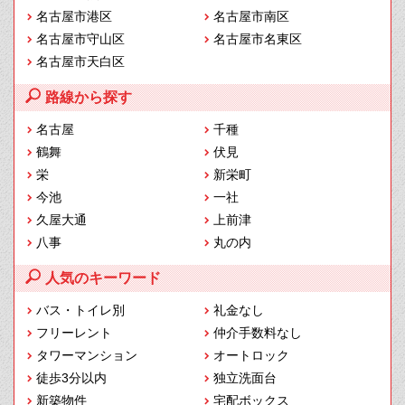
名古屋市港区
名古屋市南区
名古屋市守山区
名古屋市名東区
名古屋市天白区
路線から探す
名古屋
千種
鶴舞
伏見
栄
新栄町
今池
一社
久屋大通
上前津
八事
丸の内
人気のキーワード
バス・トイレ別
礼金なし
フリーレント
仲介手数料なし
タワーマンション
オートロック
徒歩3分以内
独立洗面台
新築物件
宅配ボックス