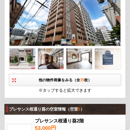
他の物件画像をみる（全
35
枚）
※タップすると拡大できます
プレサンス桜通り葵の空室情報
（空室
5
）
プレサンス桜通り葵2階
53,000円