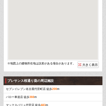
※地図上の建物所在地は誤差がある場合があります。
大きく表示
プレサンス桜通り葵の周辺施設
セブンイレブン名古屋代官町店 徒歩
200
m
バロー車道店 徒歩
366
m
マックスバリュ代官店 徒歩
483
m