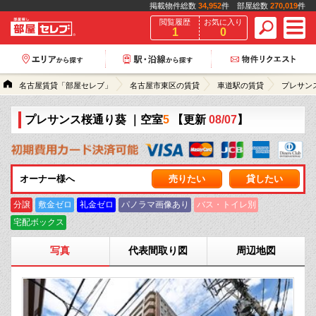
掲載物件総数
34,952
件 部屋総数
270,019
件
閲覧履歴
お気に入り
1
0
名古屋賃貸「部屋セレブ」
名古屋市東区の賃貸
車道駅の賃貸
プレサン
プレサンス桜通り葵
｜空室
5
【更新
08/07
】
オーナー様へ
売りたい
貸したい
分譲
敷金ゼロ
礼金ゼロ
パノラマ画像あり
バス・トイレ別
宅配ボックス
写真
代表間取り図
周辺地図