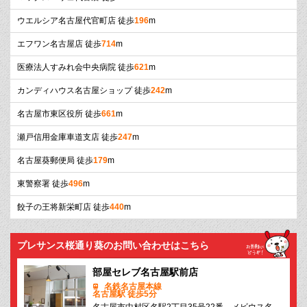
ウエルシア名古屋代官町店 徒歩
196
m
エフワン名古屋店 徒歩
714
m
医療法人すみれ会中央病院 徒歩
621
m
カンディハウス名古屋ショップ 徒歩
242
m
名古屋市東区役所 徒歩
661
m
瀬戸信用金庫車道支店 徒歩
247
m
名古屋葵郵便局 徒歩
179
m
東警察署 徒歩
496
m
餃子の王将新栄町店 徒歩
440
m
プレサンス桜通り葵のお問い合わせはこちら
部屋セレブ名古屋駅前店
名鉄名古屋本線
名古屋駅 徒歩5分