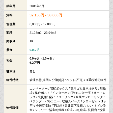
築年月
2006年6月
52,150円 - 58,000円
賃料
管理費
6,000円 - 12,000円
面積
21.28m2 - 23.94m2
間取り
1K
敷金
0.0ヶ月
0.0ヶ月 - 1.0ヶ月 /
礼金
6.2万円
駐車場
無し
物件特徴
管理形態(巡回) / 分譲賃貸 / ペット(不可) / IT重税対応物件
エレベーター / 宅配ボックス / 専用ゴミ置き場あり / 駐輪
場 / 集合ポスト / インターホン(TVモニター付) / オートロ
ック / 火災報知器 / フローリング / 全居室フローリング /
ベランダ・バルコニー / 収納スペース / クローゼット(1ヶ
所) / 全居室収納 / 下駄箱 / 天井高下駄箱 / バス・トイレ別
物件設備
室 / シャワー / 浴室乾燥機 / 給湯 / 3点給湯 / 洗面台 / 洗濯