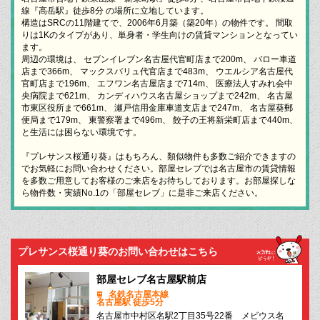
線『高岳駅』徒歩8分 の場所に立地しています。
構造はSRCの11階建てで、2006年6月築（築20年）の物件です。 間取
りは1Kのタイプがあり、単身者・学生向けの賃貸マンションとなってい
ます。
周辺の環境は、 セブンイレブン名古屋代官町店まで200m、 バロー車道
店まで366m、 マックスバリュ代官店まで483m、 ウエルシア名古屋代
官町店まで196m、 エフワン名古屋店まで714m、 医療法人すみれ会中
央病院まで621m、 カンディハウス名古屋ショップまで242m、 名古屋
市東区役所まで661m、 瀬戸信用金庫車道支店まで247m、 名古屋葵郵
便局まで179m、 東警察署まで496m、 餃子の王将新栄町店まで440m、
と生活には困らない環境です。
『プレサンス桜通り葵』はもちろん、類似物件も多数ご紹介できますの
でお気軽にお問い合わせください。部屋セレブでは名古屋市の賃貸情報
を多数ご用意してお客様のご来店をお待ちしております。お部屋探しな
ら物件数・実績No.1の「部屋セレブ」に是非ご来店ください。
プレサンス桜通り葵のお問い合わせはこちら
部屋セレブ名古屋駅前店
名鉄名古屋本線
名古屋駅 徒歩5分
名古屋市中村区名駅2丁目35号22番 メビウス名