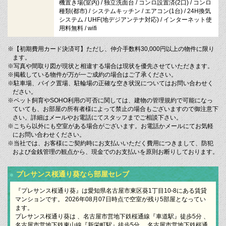
機置き場(室内) / 独立洗面台 / コンロ設置済(2口) / コンロ
種類(都市) / システムキッチン / エアコン(1台) / 24H換気
システム / UHF(地デジアンテナ対応) / インターネット使
用料無料 / wifi
※【初期費用カード決済可】ただし、仲介手数料30,000円以上の物件に限り
ます。
※写真や間取り図が現状と相違する場合は現状を優先させていただきます。
※掲載している物件が万が一ご成約の場合はご了承ください。
※駐車場、バイク置場、駐輪場の正確な空き状況についてはお問い合わせく
ださい。
※ペット飼育やSOHO利用の可否に関しては、建物の管理規約で可能になっ
ていても、お部屋の所有者様によって禁止の場合もございますので御注意下
さい。詳細はメールやお電話にてスタッフまでご相談下さい。
※こちら以外にも空室がある場合がございます。お電話かメールにてお気軽
にお問い合わせください。
※当社では、お客様にご契約時にお支払いいただく費用につきまして、防犯
および金銭管理の観点から、現金でのお支払いを原則お断りしております。
プレサンス桜通り葵なら部屋セレブ
『プレサンス桜通り葵』は愛知県名古屋市東区葵1丁目10-8にある賃貸
マンションです。 2026年08月07日時点で空室が残り5部屋となってい
ます。
プレサンス桜通り葵は 、名古屋市営地下鉄桜通線『車道駅』徒歩5分 、
名古屋市営地下鉄東山線『新栄町駅』徒歩5分 、名古屋市営地下鉄桜通