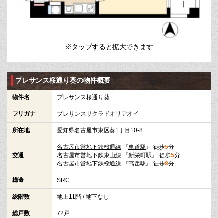
※タップすると拡大できます
プレサンス桜通り葵の物件概要
物件名
プレサンス桜通り葵
フリガナ
プレサンスサクラドオリアオイ
所在地
愛知県
名古屋市東区
葵
1丁目10-8
名古屋市営地下鉄桜通線
『
車道駅
』 徒歩
5
分
交通
名古屋市営地下鉄東山線
『
新栄町駅
』 徒歩
5
分
名古屋市営地下鉄桜通線
『
高岳駅
』 徒歩
8
分
構造
SRC
総階数
地上11階 / 地下なし
総戸数
72戸