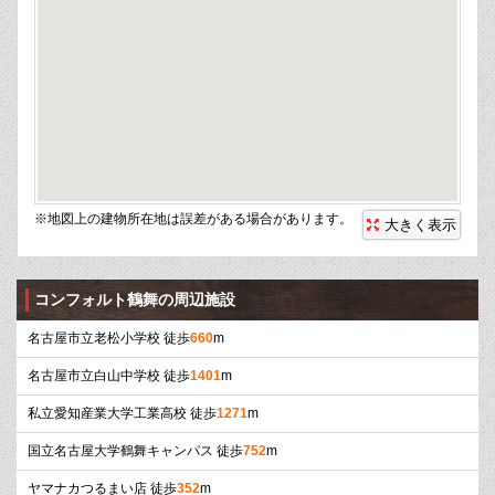
※地図上の建物所在地は誤差がある場合があります。
大きく表示
コンフォルト鶴舞の周辺施設
名古屋市立老松小学校 徒歩
660
m
名古屋市立白山中学校 徒歩
1401
m
私立愛知産業大学工業高校 徒歩
1271
m
国立名古屋大学鶴舞キャンパス 徒歩
752
m
ヤマナカつるまい店 徒歩
352
m