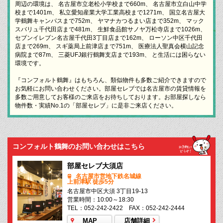
周辺の環境は、 名古屋市立老松小学校まで660m、 名古屋市立白山中学
校まで1401m、 私立愛知産業大学工業高校まで1271m、 国立名古屋大
学鶴舞キャンパスまで752m、 ヤマナカつるまい店まで352m、 マック
スバリュ千代田店まで481m、 生鮮食品館サノヤ万松寺店まで1026m、
セブンイレブン名古屋千代田3丁目店まで162m、 ローソン中区千代田
店まで269m、 スギ薬局上前津店まで751m、 医療法人聖真会横山記念
病院まで87m、 三菱UFJ銀行鶴舞支店まで193m、 と生活には困らない
環境です。
『コンフォルト鶴舞』はもちろん、類似物件も多数ご紹介できますので
お気軽にお問い合わせください。部屋セレブでは名古屋市の賃貸情報を
多数ご用意してお客様のご来店をお待ちしております。お部屋探しなら
物件数・実績No.1の「部屋セレブ」に是非ご来店ください。
コンフォルト鶴舞のお問い合わせはこちら
部屋セレブ大須店
名古屋市営地下鉄名城線
上前津駅 徒歩5分
名古屋市中区大須 3丁目19-13
営業時間：10:00～18:30
TEL：052-242-2422 FAX：052-242-2444
MAP
店舗詳細