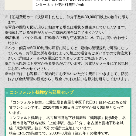
ンターネット使用料無料 / wifi
※【初期費用カード決済可】ただし、仲介手数料30,000円以上の物件に限り
ます。
※写真や間取り図が現状と相違する場合は現状を優先させていただきます。
※掲載している物件が万が一ご成約の場合はご了承ください。
※駐車場、バイク置場、駐輪場の正確な空き状況についてはお問い合わせく
ださい。
※ペット飼育やSOHO利用の可否に関しては、建物の管理規約で可能になっ
ていても、お部屋の所有者様によって禁止の場合もございますので御注意下
さい。詳細はメールやお電話にてスタッフまでご相談下さい。
※こちら以外にも空室がある場合がございます。お電話かメールにてお気軽
にお問い合わせください。
※当社では、お客様にご契約時にお支払いいただく費用につきまして、防犯
および金銭管理の観点から、現金でのお支払いを原則お断りしております。
コンフォルト鶴舞なら部屋セレブ
『コンフォルト鶴舞』は愛知県名古屋市中区千代田3丁目14-21にある賃
貸マンションです。 2026年08月08日時点で空室が残り0部屋となって
います。
コンフォルト鶴舞は 、名古屋市営地下鉄鶴舞線『鶴舞駅』徒歩5分 、名
古屋市営地下鉄名城線『上前津駅』徒歩11分 、名古屋市営地下鉄名城
線『東別院駅』徒歩15分 の場所に立地しています。
構造はRCの9階建てで、2003年3月築（築23年）の物件です。