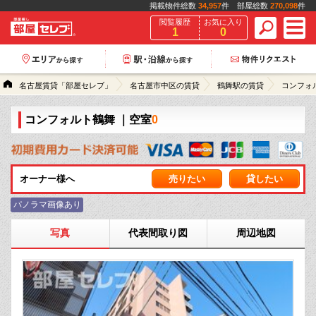
掲載物件総数
34,957
件 部屋総数
270,098
件
閲覧履歴
お気に入り
1
0
名古屋賃貸「部屋セレブ」
名古屋市中区の賃貸
鶴舞駅の賃貸
コンフォ
コンフォルト鶴舞
｜空室
0
オーナー様へ
売りたい
貸したい
パノラマ画像あり
写真
代表間取り図
周辺地図