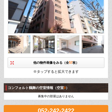
他の物件画像をみる（全
57
枚）
※タップすると拡大できます
コンフォルト鶴舞の空室情報
（空室
0
）
募集中の部屋はありません
052-242-2422