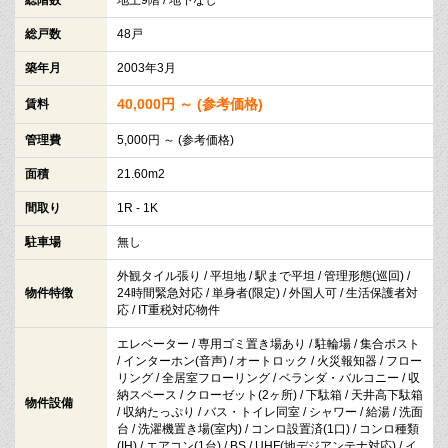
総戸数
48戸
築年月
2003年3月
40,000円 ～ (参考価格)
賃料
管理費
5,000円 ～ (参考価格)
面積
21.60m2
間取り
1R - 1K
駐車場
無し
外観タイル張り / 平坦地 / 駅まで平坦 / 管理形態(巡回) /
物件特徴
24時間緊急対応 / 単身者(限定) / 外国人可 / 生活保護者対
応 / IT重税対応物件
エレベーター / 専用ゴミ置き場あり / 駐輪場 / 集合ポスト
/ インターホン(音声) / オートロック / 火災報知器 / フロー
リング / 全居室フローリング / ベランダ・バルコニー / 収
納スペース / クローゼット(2ヶ所) / 下駄箱 / 天井高下駄箱
物件設備
/ 収納たっぷり / バス・トイレ同室 / シャワー / 給湯 / 洗面
台 / 洗濯機置き場(室内) / コンロ設置済(1口) / コンロ種類
(IH) / エアコン(1台) / BS / UHF(地デジアンテナ対応) / イ