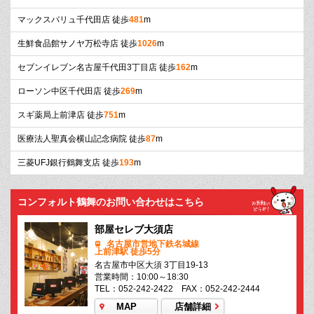
マックスバリュ千代田店 徒歩
481
m
生鮮食品館サノヤ万松寺店 徒歩
1026
m
セブンイレブン名古屋千代田3丁目店 徒歩
162
m
ローソン中区千代田店 徒歩
269
m
スギ薬局上前津店 徒歩
751
m
医療法人聖真会横山記念病院 徒歩
87
m
三菱UFJ銀行鶴舞支店 徒歩
193
m
コンフォルト鶴舞のお問い合わせはこちら
部屋セレブ大須店
名古屋市営地下鉄名城線
上前津駅 徒歩5分
名古屋市中区大須 3丁目19-13
営業時間：10:00～18:30
TEL：052-242-2422 FAX：052-242-2444
MAP
店舗詳細