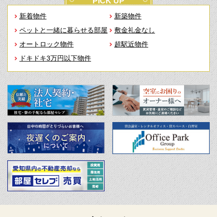
PICK UP
新着物件
新築物件
ペットと一緒に暮らせる部屋
敷金礼金なし
オートロック物件
超駅近物件
ドキドキ3万円以下物件