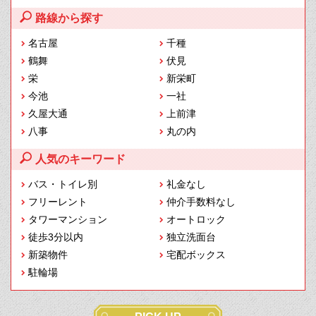
路線から探す
名古屋
千種
鶴舞
伏見
栄
新栄町
今池
一社
久屋大通
上前津
八事
丸の内
人気のキーワード
バス・トイレ別
礼金なし
フリーレント
仲介手数料なし
タワーマンション
オートロック
徒歩3分以内
独立洗面台
新築物件
宅配ボックス
駐輪場