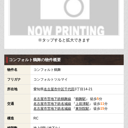
※タップすると拡大できます
コンフォルト鶴舞の物件概要
物件名
コンフォルト鶴舞
フリガナ
コンフォルトツルマイ
所在地
愛知県
名古屋市中区
千代田
3丁目14-21
名古屋市営地下鉄鶴舞線
『
鶴舞駅
』 徒歩
5
分
交通
名古屋市営地下鉄名城線
『
上前津駅
』 徒歩
11
分
名古屋市営地下鉄名城線
『
東別院駅
』 徒歩
15
分
構造
RC
総階数
地上9階 / 地下なし