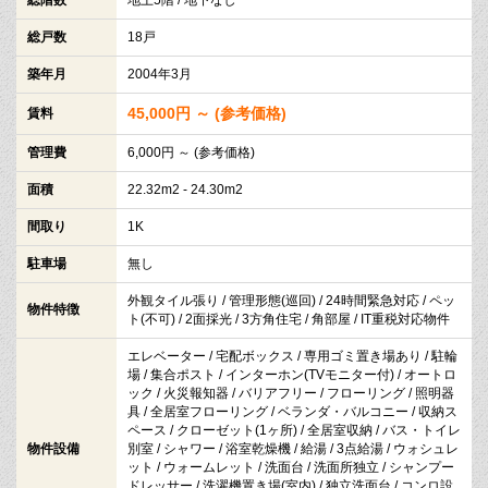
総戸数
18戸
築年月
2004年3月
45,000円 ～ (参考価格)
賃料
管理費
6,000円 ～ (参考価格)
面積
22.32m2 - 24.30m2
間取り
1K
駐車場
無し
外観タイル張り / 管理形態(巡回) / 24時間緊急対応 / ペッ
物件特徴
ト(不可) / 2面採光 / 3方角住宅 / 角部屋 / IT重税対応物件
エレベーター / 宅配ボックス / 専用ゴミ置き場あり / 駐輪
場 / 集合ポスト / インターホン(TVモニター付) / オートロ
ック / 火災報知器 / バリアフリー / フローリング / 照明器
具 / 全居室フローリング / ベランダ・バルコニー / 収納ス
ペース / クローゼット(1ヶ所) / 全居室収納 / バス・トイレ
物件設備
別室 / シャワー / 浴室乾燥機 / 給湯 / 3点給湯 / ウォシュレ
ット / ウォームレット / 洗面台 / 洗面所独立 / シャンプー
ドレッサー / 洗濯機置き場(室内) / 独立洗面台 / コンロ設