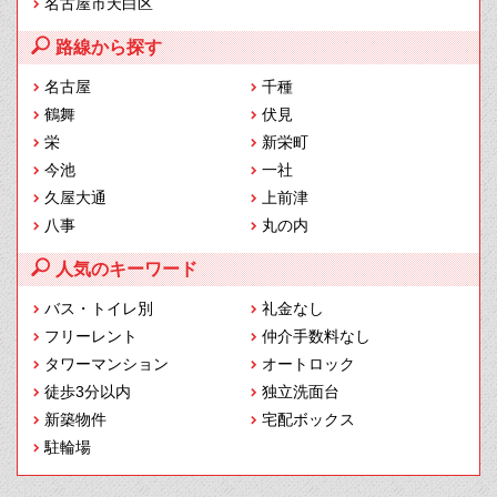
名古屋市天白区
路線から探す
名古屋
千種
鶴舞
伏見
栄
新栄町
今池
一社
久屋大通
上前津
八事
丸の内
人気のキーワード
バス・トイレ別
礼金なし
フリーレント
仲介手数料なし
タワーマンション
オートロック
徒歩3分以内
独立洗面台
新築物件
宅配ボックス
駐輪場