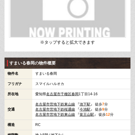
※タップすると拡大できます
すまいる春岡の物件概要
物件名
すまいる春岡
フリガナ
スマイルハルオカ
所在地
愛知県
名古屋市千種区
春岡
1丁目14-16
名古屋市営地下鉄東山線
『
池下駅
』 徒歩
7
分
交通
名古屋市営地下鉄桜通線
『
今池駅
』 徒歩
9
分
名古屋市営地下鉄東山線
『
覚王山駅
』 徒歩
12
分
構造
RC
総階数
地上5階 / 地下なし