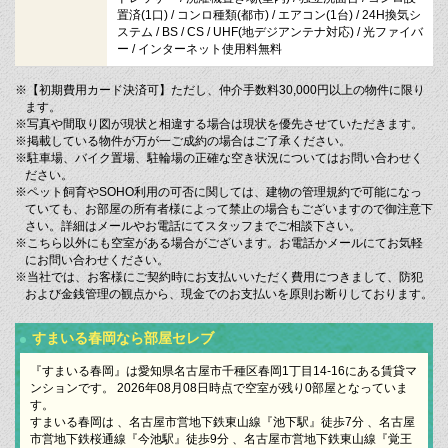
置済(1口) / コンロ種類(都市) / エアコン(1台) / 24H換気シ
ステム / BS / CS / UHF(地デジアンテナ対応) / 光ファイバ
ー / インターネット使用料無料
※【初期費用カード決済可】ただし、仲介手数料30,000円以上の物件に限り
ます。
※写真や間取り図が現状と相違する場合は現状を優先させていただきます。
※掲載している物件が万が一ご成約の場合はご了承ください。
※駐車場、バイク置場、駐輪場の正確な空き状況についてはお問い合わせく
ださい。
※ペット飼育やSOHO利用の可否に関しては、建物の管理規約で可能になっ
ていても、お部屋の所有者様によって禁止の場合もございますので御注意下
さい。詳細はメールやお電話にてスタッフまでご相談下さい。
※こちら以外にも空室がある場合がございます。お電話かメールにてお気軽
にお問い合わせください。
※当社では、お客様にご契約時にお支払いいただく費用につきまして、防犯
および金銭管理の観点から、現金でのお支払いを原則お断りしております。
すまいる春岡なら部屋セレブ
『すまいる春岡』は愛知県名古屋市千種区春岡1丁目14-16にある賃貸マ
ンションです。 2026年08月08日時点で空室が残り0部屋となっていま
す。
すまいる春岡は 、名古屋市営地下鉄東山線『池下駅』徒歩7分 、名古屋
市営地下鉄桜通線『今池駅』徒歩9分 、名古屋市営地下鉄東山線『覚王