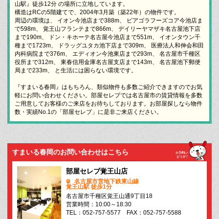
山駅』徒歩12分 の場所に立地しています。
構造はRCの5階建てで、2004年3月築（築22年）の物件です。
周辺の環境は、 イオン今池店まで388m、 ピアゴラフーズコア今池店ま
で598m、 覚王山フランテまで866m、 デイリーヤマザキ名古屋池下店
まで190m、 ドン・キホーテ名古屋今池店まで551m、 イオンタウン千
種まで1723m、 ドラッグユタカ池下店まで309m、 医療法人和伸会和田
内科病院まで376m、 エディオン今池東店まで293m、 名古屋市千種区
役所まで312m、 東春信用金庫名古屋支店まで143m、 名古屋池下郵便
局まで233m、 と生活には困らない環境です。
『すまいる春岡』はもちろん、類似物件も多数ご紹介できますのでお気
軽にお問い合わせください。部屋セレブでは名古屋市の賃貸情報を多数
ご用意してお客様のご来店をお待ちしております。お部屋探しなら物件
数・実績No.1の「部屋セレブ」に是非ご来店ください。
すまいる春岡のお問い合わせはこちら
部屋セレブ覚王山店
名古屋市営地下鉄東山線
覚王山駅 徒歩1分
名古屋市千種区覚王山通9丁目18
営業時間：10:00～18:30
TEL：052-757-5577 FAX：052-757-5588