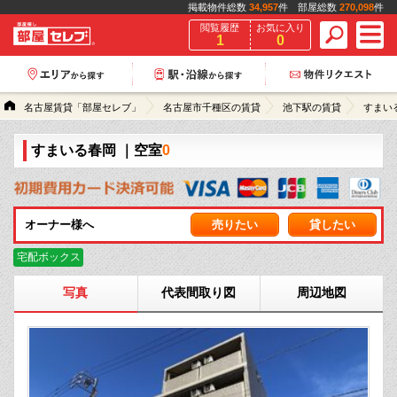
掲載物件総数
34,957
件 部屋総数
270,098
件
閲覧履歴
お気に入り
1
0
名古屋賃貸「部屋セレブ」
名古屋市千種区の賃貸
池下駅の賃貸
すまい
すまいる春岡
｜空室
0
オーナー様へ
売りたい
貸したい
宅配ボックス
写真
代表間取り図
周辺地図