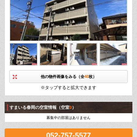
他の物件画像をみる（全
40
枚）
※タップすると拡大できます
すまいる春岡の空室情報
（空室
0
）
募集中の部屋はありません
052-757-5577