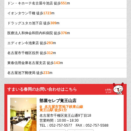
ドン・キホーテ名古屋今池店 徒歩
551
m
イオンタウン千種 徒歩
1723
m
ドラッグユタカ池下店 徒歩
309
m
医療法人和伸会和田内科病院 徒歩
376
m
エディオン今池東店 徒歩
293
m
名古屋市千種区役所 徒歩
312
m
東春信用金庫名古屋支店 徒歩
143
m
名古屋池下郵便局 徒歩
233
m
すまいる春岡のお問い合わせはこちら
部屋セレブ覚王山店
名古屋市営地下鉄東山線
覚王山駅 徒歩1分
名古屋市千種区覚王山通9丁目18
営業時間：10:00～18:30
TEL：052-757-5577 FAX：052-757-5588