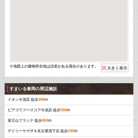
※地図上の建物所在地は誤差がある場合があります。
大きく表示
すまいる春岡の周辺施設
イオン今池店 徒歩
388
m
ピアゴラフーズコア今池店 徒歩
598
m
覚王山フランテ 徒歩
866
m
デイリーヤマザキ名古屋池下店 徒歩
190
m