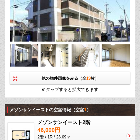
他の物件画像をみる（全
19
枚）
※タップすると拡大できます
メゾンサンイーストの空室情報
（空室
1
）
メゾンサンイースト2階
46,000円
2階 / 1R / 23.69㎡