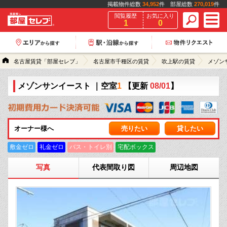
掲載物件総数
34,952
件 部屋総数
270,019
件
閲覧履歴
お気に入り
1
0
名古屋賃貸「部屋セレブ」
名古屋市千種区の賃貸
吹上駅の賃貸
メゾン
メゾンサンイースト
｜空室
1
【更新
08/01
】
オーナー様へ
売りたい
貸したい
敷金ゼロ
礼金ゼロ
バス・トイレ別
宅配ボックス
写真
代表間取り図
周辺地図