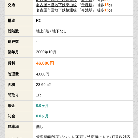
交通
名古屋市営地下鉄東山線
『
千種駅
』 徒歩
15
分
名古屋市営地下鉄桜通線
『
今池駅
』 徒歩
15
分
構造
RC
総階数
地上3階 / 地下なし
総戸数
-
築年月
2000年10月
46,000円
賃料
管理費
4,000円
面積
23.69m2
間取り
1R
敷金
0.0ヶ月
礼金
0.0ヶ月
駐車場
無し
管理形態(巡回) / ペット(不可) / 洗面所にドア / IT重税対応