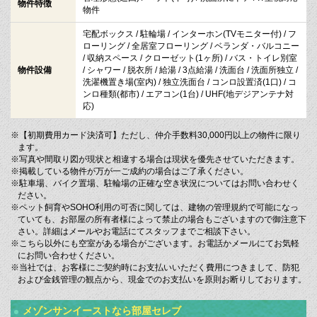
物件特徴
物件
宅配ボックス / 駐輪場 / インターホン(TVモニター付) / フ
ローリング / 全居室フローリング / ベランダ・バルコニー
/ 収納スペース / クローゼット(1ヶ所) / バス・トイレ別室
物件設備
/ シャワー / 脱衣所 / 給湯 / 3点給湯 / 洗面台 / 洗面所独立 /
洗濯機置き場(室内) / 独立洗面台 / コンロ設置済(1口) / コ
ンロ種類(都市) / エアコン(1台) / UHF(地デジアンテナ対
応)
※【初期費用カード決済可】ただし、仲介手数料30,000円以上の物件に限り
ます。
※写真や間取り図が現状と相違する場合は現状を優先させていただきます。
※掲載している物件が万が一ご成約の場合はご了承ください。
※駐車場、バイク置場、駐輪場の正確な空き状況についてはお問い合わせく
ださい。
※ペット飼育やSOHO利用の可否に関しては、建物の管理規約で可能になっ
ていても、お部屋の所有者様によって禁止の場合もございますので御注意下
さい。詳細はメールやお電話にてスタッフまでご相談下さい。
※こちら以外にも空室がある場合がございます。お電話かメールにてお気軽
にお問い合わせください。
※当社では、お客様にご契約時にお支払いいただく費用につきまして、防犯
および金銭管理の観点から、現金でのお支払いを原則お断りしております。
メゾンサンイーストなら部屋セレブ