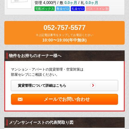
管理 4,000円 / 敷
0.0ヶ月
/ 礼
0.0ヶ月
宅配ボックス
敷金ゼロ
礼金ゼロ
バス・トイレ別
052-757-5577
※上記電話番号をタップしてお電話ください
10:00〜19:00(年中無休)
物件をお持ちのオーナー様へ
マンション・アパートの賃貸管理・空室対策は
部屋セレブにご相談ください。
賃貸管理について詳細はこちら
メールでお問い合わせ
メゾンサンイーストの代表間取り図