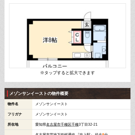
※タップすると拡大できます
メゾンサンイーストの物件概要
物件名
メゾンサンイースト
フリガナ
メゾンサンイースト
所在地
愛知県
名古屋市千種区
千種
3丁目32-21
名古屋市営地下鉄桜通線
『
吹上駅
』 徒歩
8
分