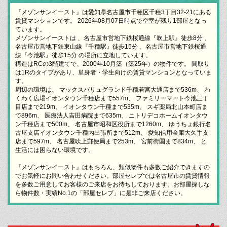
『メゾンサンイースト』は愛知県名古屋市千種区千種3丁目32-21にある
賃貸マンションです。 2026年08月07日時点で空室が残り1部屋となっ
ています。
メゾンサンイーストは 、名古屋市営地下鉄桜通線『吹上駅』徒歩8分 、
名古屋市営地下鉄東山線『千種駅』徒歩15分 、名古屋市営地下鉄桜通
線『今池駅』徒歩15分 の場所に立地しています。
構造はRCの3階建てで、2000年10月築（築25年）の物件です。 間取り
は1Rのタイプがあり、単身者・学生向けの賃貸マンションとなっていま
す。
周辺の環境は、 マックスバリュグランド千種若宮大通店まで536m、 わ
くわく広場イオンタウン千種店まで557m、 ファミリーマート今池三丁
目店まで219m、 イオンタウン千種まで535m、 スギ薬局北山本町店ま
で896m、 医療法人吉田病院まで635m、 ニトリデコホームイオンタウ
ン千種店まで500m、 名古屋市昭和区役所まで1260m、 ゆうちょ銀行名
古屋支店イオンタウン千種内出張所まで512m、 愛知信用金庫大久手支
店まで597m、 名古屋吹上郵便局まで253m、 宮前街園まで834m、 と
生活には困らない環境です。
『メゾンサンイースト』はもちろん、類似物件も多数ご紹介できますの
でお気軽にお問い合わせください。部屋セレブでは名古屋市の賃貸情報
を多数ご用意してお客様のご来店をお待ちしております。お部屋探しな
ら物件数・実績No.1の「部屋セレブ」に是非ご来店ください。