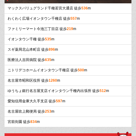
マックスバリュグランド千種若宮大通店 徒歩
536
m
わくわく広場イオンタウン千種店 徒歩
557
m
ファミリーマート今池三丁目店 徒歩
219
m
イオンタウン千種 徒歩
535
m
スギ薬局北山本町店 徒歩
896
m
医療法人吉田病院 徒歩
635
m
ニトリデコホームイオンタウン千種店 徒歩
500
m
名古屋市昭和区役所 徒歩
1260
m
ゆうちょ銀行名古屋支店イオンタウン千種内出張所 徒歩
512
m
愛知信用金庫大久手支店 徒歩
597
m
名古屋吹上郵便局 徒歩
253
m
宮前街園 徒歩
834
m