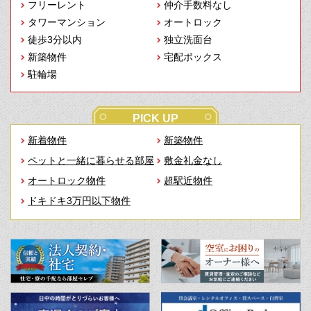
フリーレント
仲介手数料なし
タワーマンション
オートロック
徒歩3分以内
独立洗面台
新築物件
宅配ボックス
駐輪場
PICK UP
新着物件
新築物件
ペットと一緒に暮らせる部屋
敷金礼金なし
オートロック物件
超駅近物件
ドキドキ3万円以下物件