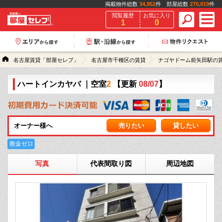
掲載物件総数
34,952
件 部屋総数
270,019
件
閲覧履歴
お気に入り
1
0
名古屋賃貸「部屋セレブ」
名古屋市千種区の賃貸
ナゴヤドーム前矢田駅の
ハートインカヤバ
｜空室
2
【更新
08/07
】
オーナー様へ
売りたい
貸したい
敷金ゼロ
写真
代表間取り図
周辺地図