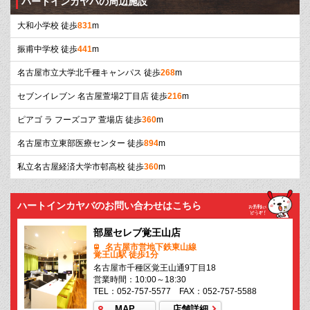
ハートインカヤバの周辺施設
大和小学校 徒歩
831
m
振甫中学校 徒歩
441
m
名古屋市立大学北千種キャンパス 徒歩
268
m
セブンイレブン 名古屋萱場2丁目店 徒歩
216
m
ピアゴ ラ フーズコア 萱場店 徒歩
360
m
名古屋市立東部医療センター 徒歩
894
m
私立名古屋経済大学市邨高校 徒歩
360
m
ハートインカヤバのお問い合わせはこちら
部屋セレブ覚王山店
名古屋市営地下鉄東山線
覚王山駅 徒歩1分
名古屋市千種区覚王山通9丁目18
営業時間：10:00～18:30
TEL：052-757-5577 FAX：052-757-5588
MAP
店舗詳細