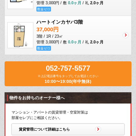
管理 3,000円 / 敷
0.0ヶ月
/ 礼
2.0ヶ月
敷金ゼロ
ハートインカヤバ3階
37,000円
3階 / 1R / 23㎡
管理 3,000円 / 敷
0.0ヶ月
/ 礼
2.0ヶ月
敷金ゼロ
052-757-5577
※上記電話番号をタップしてお電話ください
10:00〜19:00(年中無休)
物件をお持ちのオーナー様へ
マンション・アパートの賃貸管理・空室対策は
部屋セレブにご相談ください。
賃貸管理について詳細はこちら