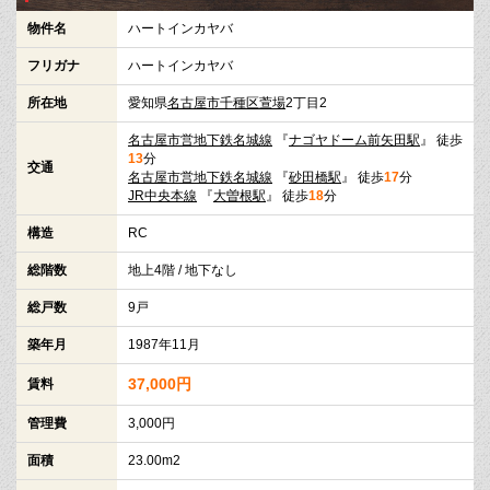
物件名
ハートインカヤバ
フリガナ
ハートインカヤバ
所在地
愛知県
名古屋市千種区
萱場
2丁目2
名古屋市営地下鉄名城線
『
ナゴヤドーム前矢田駅
』 徒歩
13
分
交通
名古屋市営地下鉄名城線
『
砂田橋駅
』 徒歩
17
分
JR中央本線
『
大曽根駅
』 徒歩
18
分
構造
RC
総階数
地上4階 / 地下なし
総戸数
9戸
築年月
1987年11月
37,000円
賃料
管理費
3,000円
面積
23.00m2