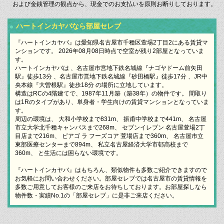
および金銭管理の観点から、現金でのお支払いを原則お断りしております。
ハートインカヤバなら部屋セレブ
『ハートインカヤバ』は愛知県名古屋市千種区萱場2丁目2にある賃貸マ
ンションです。 2026年08月08日時点で空室が残り2部屋となっていま
す。
ハートインカヤバは 、名古屋市営地下鉄名城線『ナゴヤドーム前矢田
駅』徒歩13分 、名古屋市営地下鉄名城線『砂田橋駅』徒歩17分 、JR中
央本線『大曽根駅』徒歩18分 の場所に立地しています。
構造はRCの4階建てで、1987年11月築（築38年）の物件です。 間取り
は1Rのタイプがあり、単身者・学生向けの賃貸マンションとなっていま
す。
周辺の環境は、 大和小学校まで831m、 振甫中学校まで441m、 名古屋
市立大学北千種キャンパスまで268m、 セブンイレブン 名古屋萱場2丁
目店まで216m、 ピアゴ ラ フーズコア 萱場店まで360m、 名古屋市立
東部医療センターまで894m、 私立名古屋経済大学市邨高校まで
360m、 と生活には困らない環境です。
『ハートインカヤバ』はもちろん、類似物件も多数ご紹介できますので
お気軽にお問い合わせください。部屋セレブでは名古屋市の賃貸情報を
多数ご用意してお客様のご来店をお待ちしております。お部屋探しなら
物件数・実績No.1の「部屋セレブ」に是非ご来店ください。