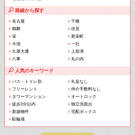
路線から探す
名古屋
千種
鶴舞
伏見
栄
新栄町
今池
一社
久屋大通
上前津
八事
丸の内
人気のキーワード
バス・トイレ別
礼金なし
フリーレント
仲介手数料なし
タワーマンション
オートロック
徒歩3分以内
独立洗面台
新築物件
宅配ボックス
駐輪場