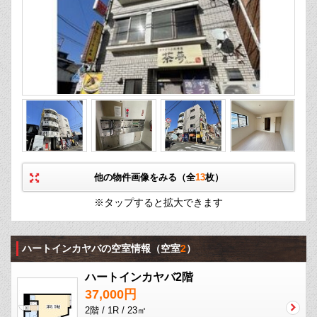
他の物件画像をみる（全
13
枚）
※タップすると拡大できます
ハートインカヤバの空室情報
（空室
2
）
ハートインカヤバ2階
37,000円
2階 / 1R / 23㎡