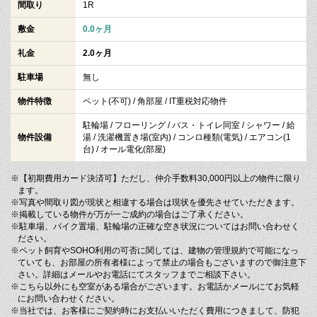
間取り
1R
敷金
0.0ヶ月
礼金
2.0ヶ月
駐車場
無し
物件特徴
ペット(不可) / 角部屋 / IT重税対応物件
駐輪場 / フローリング / バス・トイレ同室 / シャワー / 給
物件設備
湯 / 洗濯機置き場(室内) / コンロ種類(電気) / エアコン(1
台) / オール電化(部屋)
※【初期費用カード決済可】ただし、仲介手数料30,000円以上の物件に限り
ます。
※写真や間取り図が現状と相違する場合は現状を優先させていただきます。
※掲載している物件が万が一ご成約の場合はご了承ください。
※駐車場、バイク置場、駐輪場の正確な空き状況についてはお問い合わせく
ださい。
※ペット飼育やSOHO利用の可否に関しては、建物の管理規約で可能になっ
ていても、お部屋の所有者様によって禁止の場合もございますので御注意下
さい。詳細はメールやお電話にてスタッフまでご相談下さい。
※こちら以外にも空室がある場合がございます。お電話かメールにてお気軽
にお問い合わせください。
※当社では、お客様にご契約時にお支払いいただく費用につきまして、防犯