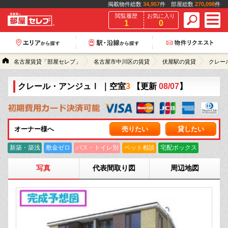
掲載物件総数
34,957
件 部屋総数
270,098
件
閲覧履歴
お気に入り
1
0
名古屋賃貸「部屋セレブ」
名古屋市中川区の賃貸
伏屋駅の賃貸
クレー
クレール・アンジュⅠ
｜空室
3
【更新
08/07
】
オーナー様へ
売りたい
貸したい
新築・築浅
敷金ゼロ
バス・トイレ別
ペット相談
宅配ボックス
写真
代表間取り図
周辺地図