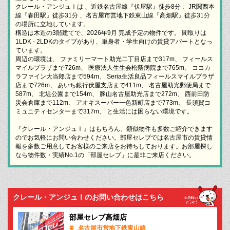
クレール・アンジュⅠは 、近鉄名古屋線『伏屋駅』徒歩8分 、JR関西本
線『春田駅』徒歩31分 、名古屋市営地下鉄東山線『高畑駅』徒歩31分
の場所に立地しています。
構造は木造の3階建てで、2026年9月 完成予定の物件です。 間取りは
1LDK - 2LDKのタイプがあり、単身者・学生向けの賃貸アパートとなっ
ています。
周辺の環境は、 ファミリーマート助光二丁目店まで317m、 フィールス
マイルプラザまで726m、 医療法人生生会松蔭病院まで765m、 ココカ
ラファイン大当郎店まで594m、 Seria生活良品フィールスマイルプラザ
店まで726m、 あいち銀行伏屋支店まで411m、 名古屋助光郵便局まで
587m、 北堤公園まで154m、 豚山名古屋助光店まで272m、 西前田防
災会倉庫まで112m、 アオキスーパー一色新町店まで773m、 長須賀コ
ミュニティセンターまで317m、 と生活には困らない環境です。
『クレール・アンジュⅠ』はもちろん、類似物件も多数ご紹介できます
のでお気軽にお問い合わせください。部屋セレブでは名古屋市の賃貸情
報を多数ご用意してお客様のご来店をお待ちしております。お部屋探し
なら物件数・実績No.1の「部屋セレブ」に是非ご来店ください。
クレール・アンジュⅠのお問い合わせはこちら
部屋セレブ高畑店
名古屋市営地下鉄東山線