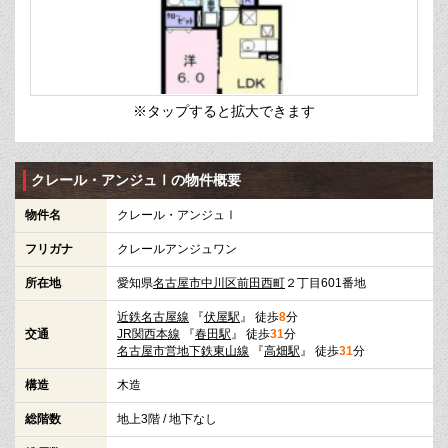
※タップすると拡大できます
クレール・アンジュⅠの物件概要
物件名
クレール・アンジュⅠ
フリガナ
クレールアンジュワン
所在地
愛知県
名古屋市中川区
前田西町
２丁目601番地
近鉄名古屋線
『
伏屋駅
』 徒歩
8
分
交通
JR関西本線
『
春田駅
』 徒歩
31
分
名古屋市営地下鉄東山線
『
高畑駅
』 徒歩
31
分
構造
木造
総階数
地上3階 / 地下なし