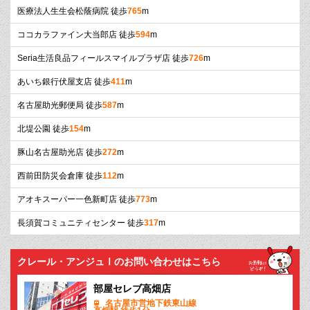
医療法人生生会松蔭病院 徒歩
765
m
ココカラファイン大当郎店 徒歩
594
m
Seria生活良品フィールスマイルプラザ店 徒歩
726
m
あいち銀行伏屋支店 徒歩
411
m
名古屋助光郵便局 徒歩
587
m
北堤公園 徒歩
154
m
豚山名古屋助光店 徒歩
272
m
西前田防災会倉庫 徒歩
112
m
アオキスーパー一色新町店 徒歩
773
m
長須賀コミュニティセンター 徒歩
317
m
クレール・アンジュⅠのお問い合わせはこちら
部屋セレブ高畑店
名古屋市営地下鉄東山線