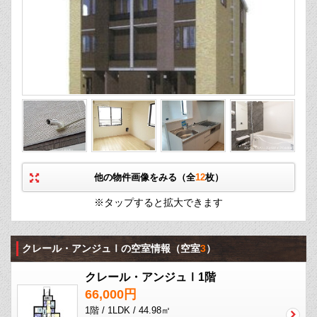
他の物件画像をみる（全
12
枚）
※タップすると拡大できます
クレール・アンジュⅠの空室情報
（空室
3
）
クレール・アンジュⅠ1階
66,000円
1階 / 1LDK / 44.98㎡