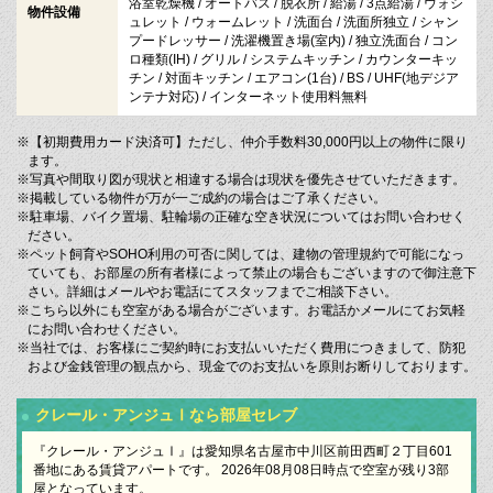
浴室乾燥機 / オートバス / 脱衣所 / 給湯 / 3点給湯 / ウォシ
物件設備
ュレット / ウォームレット / 洗面台 / 洗面所独立 / シャン
プードレッサー / 洗濯機置き場(室内) / 独立洗面台 / コン
ロ種類(IH) / グリル / システムキッチン / カウンターキッ
チン / 対面キッチン / エアコン(1台) / BS / UHF(地デジア
ンテナ対応) / インターネット使用料無料
※【初期費用カード決済可】ただし、仲介手数料30,000円以上の物件に限り
ます。
※写真や間取り図が現状と相違する場合は現状を優先させていただきます。
※掲載している物件が万が一ご成約の場合はご了承ください。
※駐車場、バイク置場、駐輪場の正確な空き状況についてはお問い合わせく
ださい。
※ペット飼育やSOHO利用の可否に関しては、建物の管理規約で可能になっ
ていても、お部屋の所有者様によって禁止の場合もございますので御注意下
さい。詳細はメールやお電話にてスタッフまでご相談下さい。
※こちら以外にも空室がある場合がございます。お電話かメールにてお気軽
にお問い合わせください。
※当社では、お客様にご契約時にお支払いいただく費用につきまして、防犯
および金銭管理の観点から、現金でのお支払いを原則お断りしております。
クレール・アンジュⅠなら部屋セレブ
『クレール・アンジュⅠ』は愛知県名古屋市中川区前田西町２丁目601
番地にある賃貸アパートです。 2026年08月08日時点で空室が残り3部
屋となっています。