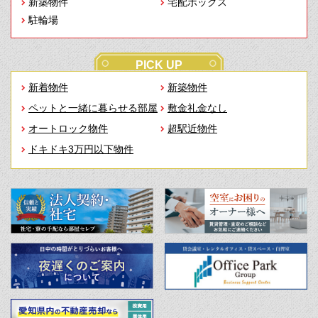
新築物件
宅配ボックス
駐輪場
PICK UP
新着物件
新築物件
ペットと一緒に暮らせる部屋
敷金礼金なし
オートロック物件
超駅近物件
ドキドキ3万円以下物件