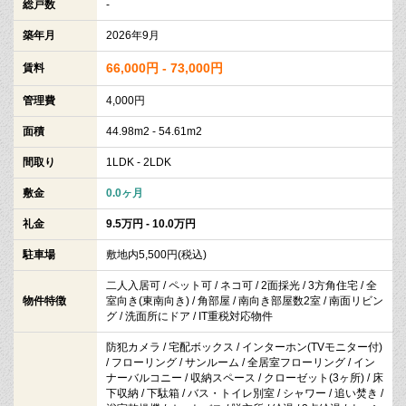
総戸数
-
築年月
2026年9月
66,000円 - 73,000円
賃料
管理費
4,000円
面積
44.98m2 - 54.61m2
間取り
1LDK - 2LDK
敷金
0.0ヶ月
礼金
9.5万円 - 10.0万円
駐車場
敷地内5,500円(税込)
二人入居可 / ペット可 / ネコ可 / 2面採光 / 3方角住宅 / 全
物件特徴
室向き(東南向き) / 角部屋 / 南向き部屋数2室 / 南面リビン
グ / 洗面所にドア / IT重税対応物件
防犯カメラ / 宅配ボックス / インターホン(TVモニター付)
/ フローリング / サンルーム / 全居室フローリング / イン
ナーバルコニー / 収納スペース / クローゼット(3ヶ所) / 床
下収納 / 下駄箱 / バス・トイレ別室 / シャワー / 追い焚き /