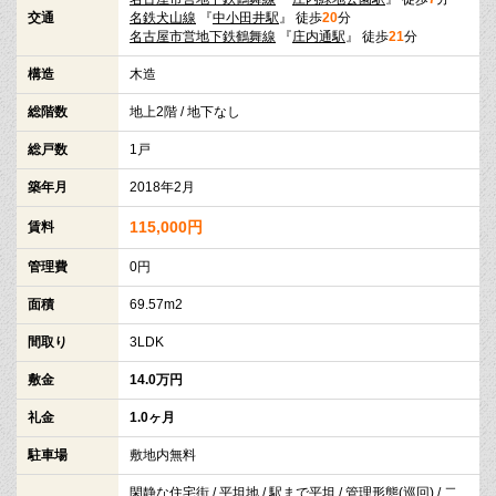
交通
名鉄犬山線
『
中小田井駅
』 徒歩
20
分
名古屋市営地下鉄鶴舞線
『
庄内通駅
』 徒歩
21
分
構造
木造
総階数
地上2階 / 地下なし
総戸数
1戸
築年月
2018年2月
115,000円
賃料
管理費
0円
面積
69.57m2
間取り
3LDK
敷金
14.0万円
礼金
1.0ヶ月
駐車場
敷地内無料
閑静な住宅街 / 平坦地 / 駅まで平坦 / 管理形態(巡回) / 二