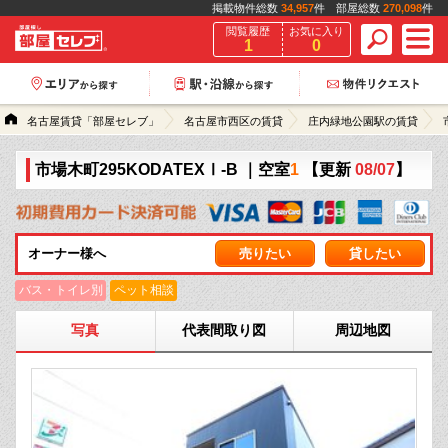
掲載物件総数
34,957
件 部屋総数
270,098
件
閲覧履歴
お気に入り
1
0
名古屋賃貸「部屋セレブ」
名古屋市西区の賃貸
庄内緑地公園駅の賃貸
市場木町295KODATEXⅠ-B
｜空室
1
【更新
08/07
】
オーナー様へ
売りたい
貸したい
バス・トイレ別
ペット相談
写真
代表間取り図
周辺地図