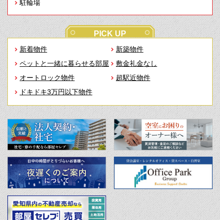
駐輪場
PICK UP
新着物件
新築物件
ペットと一緒に暮らせる部屋
敷金礼金なし
オートロック物件
超駅近物件
ドキドキ3万円以下物件