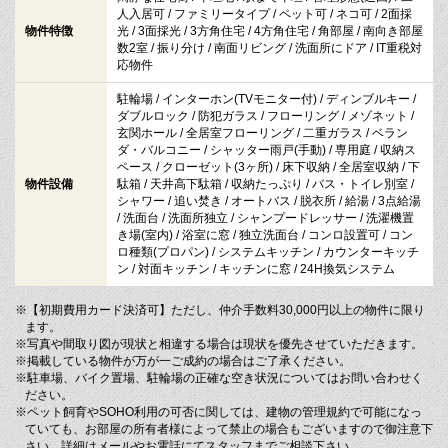
人入居可 / ファミリータイプ / ペット可 / ネコ可 / 2面採
物件特徴
光 / 3面採光 / 3方角住宅 / 4方角住宅 / 角部屋 / 南向き部屋
数2室 / 振り分け / 南面リビング / 洗面所にドア / IT重税対
応物件
駐輪場 / インターホン(TVモニター付) / ディンブルキー /
ダブルロック / 防犯ガラス / フローリング / メゾネット /
玄関ホール / 全居室フローリング / 二重ガラス / ベラン
ダ・バルコニー / シャッター雨戸(手動) / 専用庭 / 収納ス
ペース / クローゼット(3ヶ所) / 床下収納 / 全居室収納 / 下
物件設備
駄箱 / 天井高下駄箱 / 収納たっぷり / バス・トイレ別室 /
シャワー / 追い焚き / オートバス / 脱衣所 / 給湯 / 3点給湯
/ 洗面台 / 洗面所独立 / シャンプードレッサー / 洗濯機置
き場(室内) / 浴室に窓 / 独立洗面台 / コンロ設置可 / コン
ロ種類(プロパン) / システムキッチン / カウンターキッチ
ン / 対面キッチン / キッチンに窓 / 24H換気システム
※【初期費用カード決済可】ただし、仲介手数料30,000円以上の物件に限り
ます。
※写真や間取り図が現状と相違する場合は現状を優先させていただきます。
※掲載している物件が万が一ご成約の場合はご了承ください。
※駐車場、バイク置場、駐輪場の正確な空き状況についてはお問い合わせく
ださい。
※ペット飼育やSOHO利用の可否に関しては、建物の管理規約で可能になっ
ていても、お部屋の所有者様によって禁止の場合もございますので御注意下
さい。詳細はメールやお電話にてスタッフまでご相談下さい。