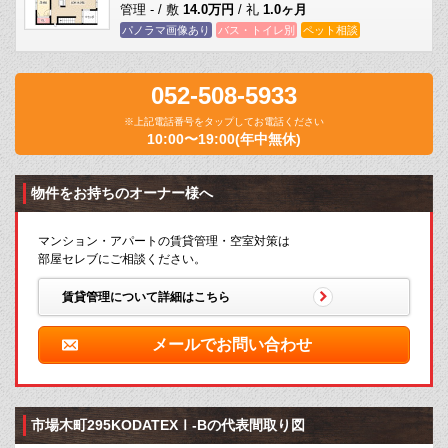
管理 - / 敷
14.0万円
/ 礼
1.0ヶ月
パノラマ画像あり
バス・トイレ別
ペット相談
052-508-5933
※上記電話番号をタップしてお電話ください
10:00〜19:00(年中無休)
物件をお持ちのオーナー様へ
マンション・アパートの賃貸管理・空室対策は
部屋セレブにご相談ください。
賃貸管理について詳細はこちら
メールでお問い合わせ
市場木町295KODATEXⅠ-Bの代表間取り図