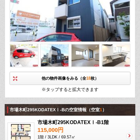
他の物件画像をみる（全
18
枚）
※タップすると拡大できます
市場木町295KODATEXⅠ-Bの空室情報
（空室
1
）
市場木町295KODATEXⅠ-B1階
115,000円
1階 / 3LDK / 69.57㎡