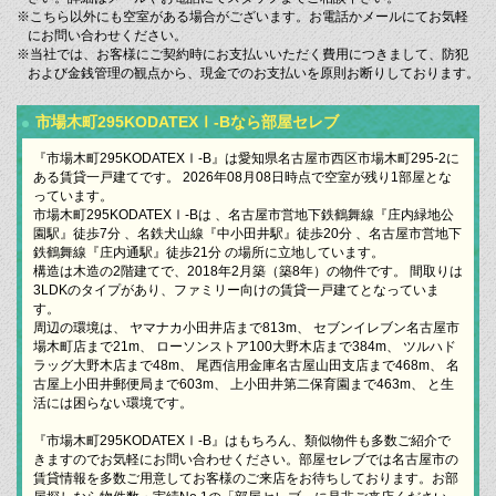
※こちら以外にも空室がある場合がございます。お電話かメールにてお気軽
にお問い合わせください。
※当社では、お客様にご契約時にお支払いいただく費用につきまして、防犯
および金銭管理の観点から、現金でのお支払いを原則お断りしております。
市場木町295KODATEXⅠ-Bなら部屋セレブ
『市場木町295KODATEXⅠ-B』は愛知県名古屋市西区市場木町295-2に
ある賃貸一戸建てです。 2026年08月08日時点で空室が残り1部屋とな
っています。
市場木町295KODATEXⅠ-Bは 、名古屋市営地下鉄鶴舞線『庄内緑地公
園駅』徒歩7分 、名鉄犬山線『中小田井駅』徒歩20分 、名古屋市営地下
鉄鶴舞線『庄内通駅』徒歩21分 の場所に立地しています。
構造は木造の2階建てで、2018年2月築（築8年）の物件です。 間取りは
3LDKのタイプがあり、ファミリー向けの賃貸一戸建てとなっていま
す。
周辺の環境は、 ヤマナカ小田井店まで813m、 セブンイレブン名古屋市
場木町店まで21m、 ローソンストア100大野木店まで384m、 ツルハド
ラッグ大野木店まで48m、 尾西信用金庫名古屋山田支店まで468m、 名
古屋上小田井郵便局まで603m、 上小田井第二保育園まで463m、 と生
活には困らない環境です。
『市場木町295KODATEXⅠ-B』はもちろん、類似物件も多数ご紹介で
きますのでお気軽にお問い合わせください。部屋セレブでは名古屋市の
賃貸情報を多数ご用意してお客様のご来店をお待ちしております。お部