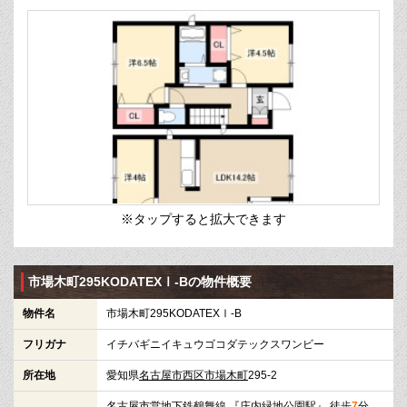
※タップすると拡大できます
市場木町295KODATEXⅠ-Bの物件概要
物件名
市場木町295KODATEXⅠ-B
フリガナ
イチバギニイキュウゴコダテックスワンビー
所在地
愛知県
名古屋市西区
市場木町
295-2
名古屋市営地下鉄鶴舞線
『
庄内緑地公園駅
』 徒歩
7
分