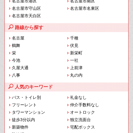
名古屋市港区
名古屋市南区
名古屋市守山区
名古屋市名東区
名古屋市天白区
路線から探す
名古屋
千種
鶴舞
伏見
栄
新栄町
今池
一社
久屋大通
上前津
八事
丸の内
人気のキーワード
バス・トイレ別
礼金なし
フリーレント
仲介手数料なし
タワーマンション
オートロック
徒歩3分以内
独立洗面台
新築物件
宅配ボックス