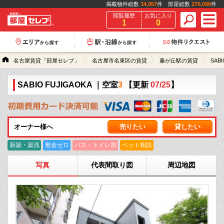
掲載物件総数
34,957
件 部屋総数
270,098
件
閲覧履歴
お気に入り
1
0
名古屋賃貸「部屋セレブ」
名古屋市名東区の賃貸
藤が丘駅の賃貸
SABI
SABIO FUJIGAOKA
｜空室
3
【更新
07/25
】
オーナー様へ
売りたい
貸したい
新築・築浅
敷金ゼロ
バス・トイレ別
ペット相談
写真
代表間取り図
周辺地図