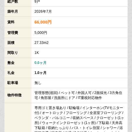
総戸数
9戸
築年月
2026年7月
66,000円
賃料
管理費
5,000円
面積
27.33m2
間取り
1K
敷金
0.0ヶ月
礼金
1.0ヶ月
駐車場
無し
管理形態(巡回) / ペット可 / 外国人可 / 2面採光 / 3方角住
物件特徴
宅 / 角部屋 / 洗面所にドア / IT重税対応物件
専用ゴミ置き場あり / 駐輪場 / インターホン(TVモニター
付) / オートロック / フローリング / 全居室フローリング /
ベランダ・バルコニー / 収納スペース / クローゼット(1ヶ
所) / ウォークインクローゼット(1ヶ所) / 下駄箱 / 天井高
下駄箱 / 収納たっぷり / バス・トイレ別室 / シャワー / 浴