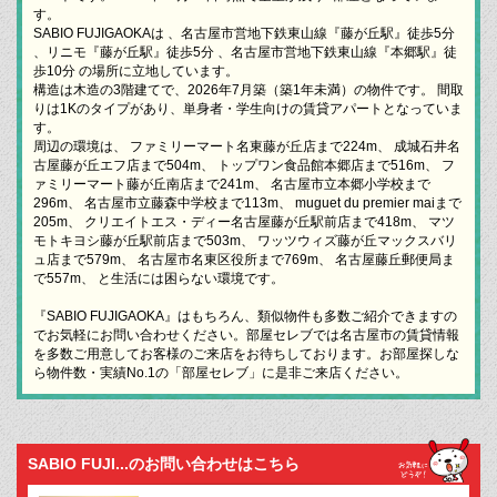
す。
SABIO FUJIGAOKAは 、名古屋市営地下鉄東山線『藤が丘駅』徒歩5分
、リニモ『藤が丘駅』徒歩5分 、名古屋市営地下鉄東山線『本郷駅』徒
歩10分 の場所に立地しています。
構造は木造の3階建てで、2026年7月築（築1年未満）の物件です。 間取
りは1Kのタイプがあり、単身者・学生向けの賃貸アパートとなっていま
す。
周辺の環境は、 ファミリーマート名東藤が丘店まで224m、 成城石井名
古屋藤が丘エフ店まで504m、 トップワン食品館本郷店まで516m、 フ
ァミリーマート藤が丘南店まで241m、 名古屋市立本郷小学校まで
296m、 名古屋市立藤森中学校まで113m、 muguet du premier maiまで
205m、 クリエイトエス・ディー名古屋藤が丘駅前店まで418m、 マツ
モトキヨシ藤が丘駅前店まで503m、 ワッツウィズ藤が丘マックスバリ
ュ店まで579m、 名古屋市名東区役所まで769m、 名古屋藤丘郵便局ま
で557m、 と生活には困らない環境です。
『SABIO FUJIGAOKA』はもちろん、類似物件も多数ご紹介できますの
でお気軽にお問い合わせください。部屋セレブでは名古屋市の賃貸情報
を多数ご用意してお客様のご来店をお待ちしております。お部屋探しな
ら物件数・実績No.1の「部屋セレブ」に是非ご来店ください。
SABIO FUJI...のお問い合わせはこちら