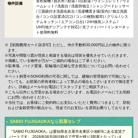
室乾燥機 / 脱衣所 / 給湯 / 3点給湯 / ウォシュレット / ウォ
物件設備
ームレット / 洗面台 / 洗面所独立 / シャンプードレッサー
/ 三面鏡付き洗面化粧台 / 洗濯機置き場(室内) / 独立洗面
台 / コンロ設置済(2口) / コンロ種類(都市) / グリル / シス
テムキッチン / エアコン(1台) / 24H換気システム /
UHF(地デジアンテナ対応) / 光ファイバー / インターネッ
ト使用料無料
※【初期費用カード決済可】ただし、仲介手数料30,000円以上の物件に限り
ます。
※写真や間取り図が現状と相違する場合は現状を優先させていただきます。
※掲載している物件が万が一ご成約の場合はご了承ください。
※駐車場、バイク置場、駐輪場の正確な空き状況についてはお問い合わせく
ださい。
※ペット飼育やSOHO利用の可否に関しては、建物の管理規約で可能になっ
ていても、お部屋の所有者様によって禁止の場合もございますので御注意下
さい。詳細はメールやお電話にてスタッフまでご相談下さい。
※こちら以外にも空室がある場合がございます。お電話かメールにてお気軽
にお問い合わせください。
※当社では、お客様にご契約時にお支払いいただく費用につきまして、防犯
および金銭管理の観点から、現金でのお支払いを原則お断りしております。
SABIO FUJIGAOKAなら部屋セレブ
『SABIO FUJIGAOKA』は愛知県名古屋市名東区小池町9にある賃貸ア
パートです。 2026年08月08日時点で空室が残り3部屋となっていま