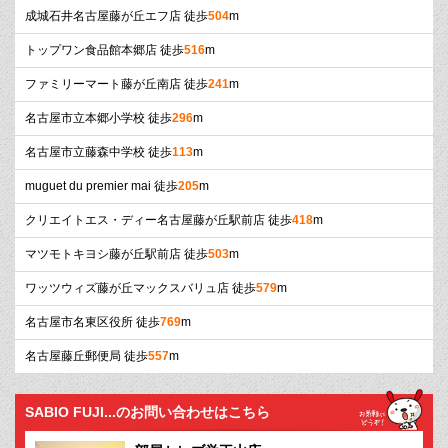
成城石井名古屋藤が丘エフ店 徒歩
504
m
トップワン食品館本郷店 徒歩
516
m
ファミリーマート藤が丘南店 徒歩
241
m
名古屋市立本郷小学校 徒歩
296
m
名古屋市立藤森中学校 徒歩
113
m
muguet du premier mai 徒歩
205
m
クリエイトエス・ディー名古屋藤が丘駅前店 徒歩
418
m
マツモトキヨシ藤が丘駅前店 徒歩
503
m
ワッツウィズ藤が丘マックスバリュ店 徒歩
579
m
名古屋市名東区役所 徒歩
769
m
名古屋藤丘郵便局 徒歩
557
m
SABIO FUJI...のお問い合わせはこちら