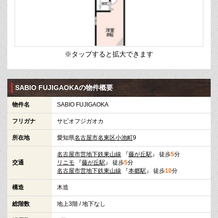
※タップすると拡大できます
SABIO FUJIGAOKAの物件概要
物件名
SABIO FUJIGAOKA
フリガナ
サビオフジガオカ
所在地
愛知県
名古屋市名東区
小池町
9
名古屋市営地下鉄東山線
『
藤が丘駅
』 徒歩
5
分
交通
リニモ
『
藤が丘駅
』 徒歩
5
分
名古屋市営地下鉄東山線
『
本郷駅
』 徒歩
10
分
構造
木造
総階数
地上3階 / 地下なし