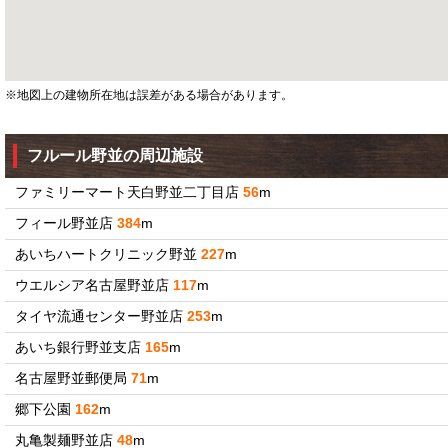
※地図上の建物所在地は誤差がある場合があります。
フルール野並の周辺施設
ファミリーマート天白野並二丁目店
56
m
フィール野並店
384
m
あいちハートクリニック野並
227
m
ウエルシア名古屋野並店
117
m
タイヤ流通センター野並店
253
m
あいち銀行野並支店
165
m
名古屋野並郵便局
71
m
郷下公園
162
m
丸亀製麺野並店
48
m