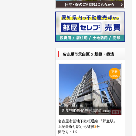
名古屋市天白区 x 新築・築浅
更新
08/07
S-RESIDENCE野並駅前broad
名古屋市営地下鉄桜通線 『野並駅』
上記最寄り駅から徒歩
2
分
間取り：1K