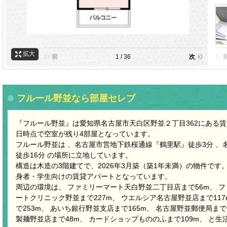
拡大
前
1 / 36
次
フルール野並なら部屋セレブ
『フルール野並』は愛知県名古屋市天白区野並２丁目362にある賃貸ア
日時点で空室が残り4部屋となっています。
フルール野並は 、名古屋市営地下鉄桜通線『鶴里駅』徒歩3分 、
徒歩16分 の場所に立地しています。
構造は木造の3階建てで、2026年3月築（築1年未満）の物件です
身者・学生向けの賃貸アパートとなっています。
周辺の環境は、 ファミリーマート天白野並二丁目店まで56m、 フ
ートクリニック野並まで227m、 ウエルシア名古屋野並店まで11
で253m、 あいち銀行野並支店まで165m、 名古屋野並郵便局まで7
製麺野並店まで48m、 カードショップもののふまで109m、 と