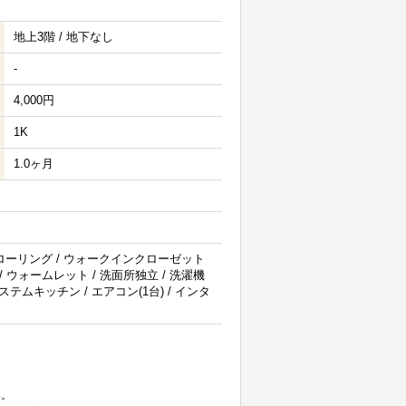
地上3階 / 地下なし
-
4,000円
1K
1.0ヶ月
フローリング / ウォークインクローゼット
 / ウォームレット / 洗面所独立 / 洗濯機
システムキッチン / エアコン(1台) / インタ
。
い。