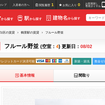
お部屋探し
1
0
セレブ
入居者の方へ
閲覧履歴
お気に入り
専用ダイヤル
白区の賃貸
鶴里駅の賃貸
フルール野並
フルール野並
(空室：
4
) 更新日：
08/02
クレジットカード決済可能
新築・築浅
敷金ゼ
基本情報
間取り