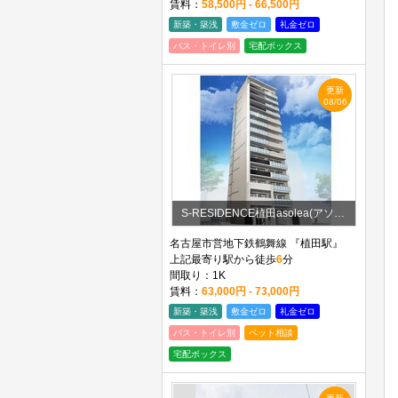
賃料：
58,500円 - 66,500円
新築・築浅
敷金ゼロ
礼金ゼロ
バス・トイレ別
宅配ボックス
更新
08/06
S-RESIDENCE植田asolea(アソレア)
名古屋市営地下鉄鶴舞線 『植田駅』
上記最寄り駅から徒歩
6
分
間取り：1K
賃料：
63,000円 - 73,000円
新築・築浅
敷金ゼロ
礼金ゼロ
バス・トイレ別
ペット相談
宅配ボックス