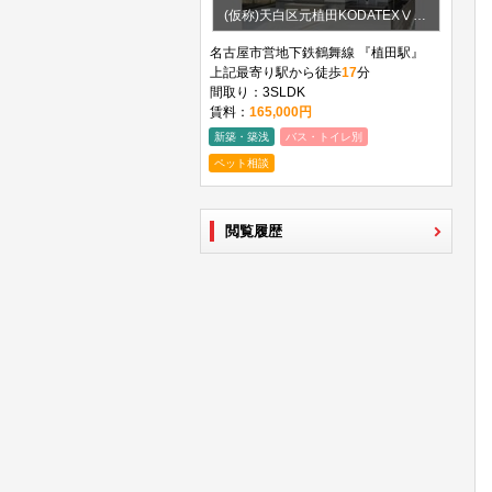
(仮称)天白区元植田KODATEXⅤ B棟
名古屋市営地下鉄鶴舞線 『植田駅』
上記最寄り駅から徒歩
17
分
間取り：3SLDK
賃料：
165,000円
新築・築浅
バス・トイレ別
ペット相談
閲覧履歴