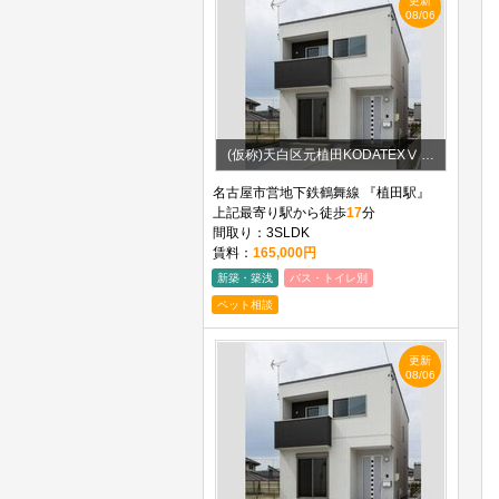
更新
08/06
(仮称)天白区元植田KODATEXⅤ A棟
名古屋市営地下鉄鶴舞線 『植田駅』
上記最寄り駅から徒歩
17
分
間取り：3SLDK
賃料：
165,000円
新築・築浅
バス・トイレ別
ペット相談
更新
08/06