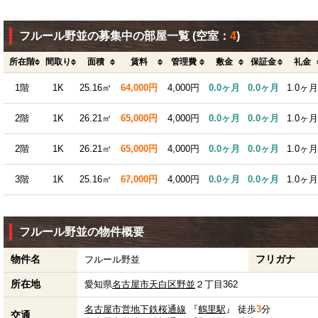
フルール野並の募集中の部屋一覧
(空室：
4
)
所在階
間取り
面積
賃料
管理費
敷金
保証金
礼金
1階
1K
25.16㎡
64,000円
4,000円
0.0ヶ月
0.0ヶ月
1.0ヶ月
2階
1K
26.21㎡
65,000円
4,000円
0.0ヶ月
0.0ヶ月
1.0ヶ月
2階
1K
26.21㎡
65,000円
4,000円
0.0ヶ月
0.0ヶ月
1.0ヶ月
3階
1K
25.16㎡
67,000円
4,000円
0.0ヶ月
0.0ヶ月
1.0ヶ月
フルール野並の物件概要
物件名
フリガナ
フルール野並
所在地
愛知県
名古屋市天白区
野並
２丁目362
名古屋市営地下鉄桜通線
『
鶴里駅
』 徒歩
3
分
交通