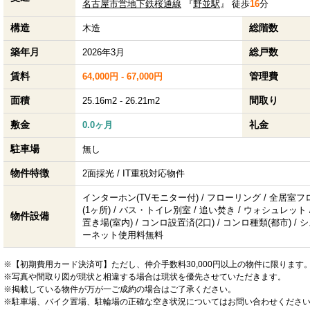
名古屋市営地下鉄桜通線
『
野並駅
』 徒歩
16
分
構造
総階数
木造
築年月
総戸数
2026年3月
賃料
管理費
64,000円 - 67,000円
面積
間取り
25.16m2 - 26.21m2
敷金
礼金
0.0ヶ月
駐車場
無し
物件特徴
2面採光 / IT重税対応物件
インターホン(TVモニター付) / フローリング / 全居室
(1ヶ所) / バス・トイレ別室 / 追い焚き / ウォシュレット
物件設備
置き場(室内) / コンロ設置済(2口) / コンロ種類(都市) / 
ーネット使用料無料
※【初期費用カード決済可】ただし、仲介手数料30,000円以上の物件に限ります
※写真や間取り図が現状と相違する場合は現状を優先させていただきます。
※掲載している物件が万が一ご成約の場合はご了承ください。
※駐車場、バイク置場、駐輪場の正確な空き状況についてはお問い合わせくださ