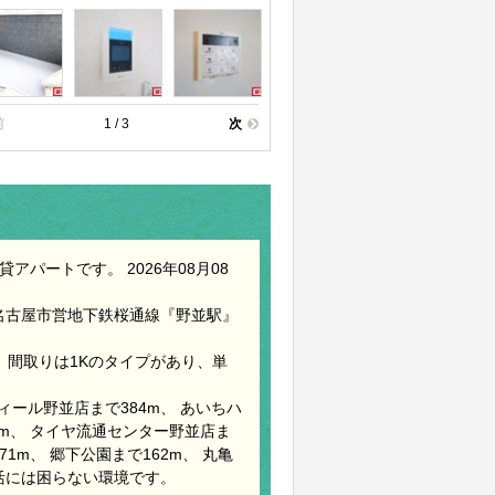
前
1 / 3
次
パートです。 2026年08月08
名古屋市営地下鉄桜通線『野並駅』
。 間取りは1Kのタイプがあり、単
ィール野並店まで384m、 あいちハ
7m、 タイヤ流通センター野並店ま
1m、 郷下公園まで162m、 丸亀
生活には困らない環境です。