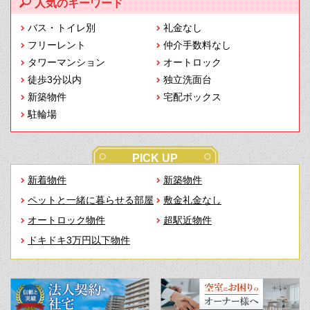
人気のキーワード
バス・トイレ別
礼金なし
フリーレント
仲介手数料なし
タワーマンション
オートロック
徒歩3分以内
独立洗面台
新築物件
宅配ボックス
駐輪場
PICK UP
新着物件
新築物件
ペットと一緒に暮らせる部屋
敷金礼金なし
オートロック物件
超駅近物件
ドキドキ3万円以下物件