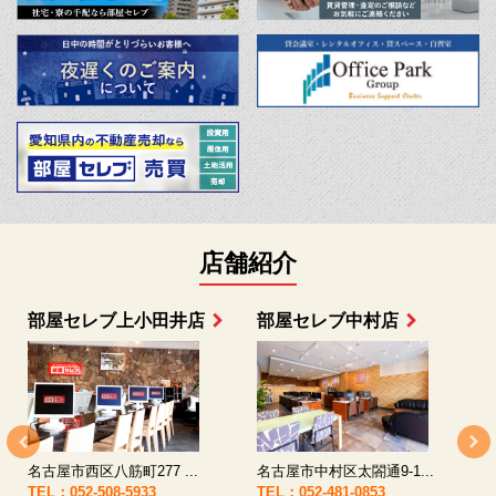
店舗紹介
部屋セレブ上小田井店
部屋セレブ中村店
名古屋市西区八筋町277 ...
名古屋市中村区太閤通9-1...
TEL：052-508-5933
TEL：052-481-0853
T