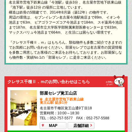
名古屋市営地下鉄東山線『今池駅』徒歩3分 、名古屋市営地下鉄東山線
『池下駅』徒歩12分 の場所に立地しています。
構造は鉄骨の5階建てで、2014年8月築（築12年）の物件です。
周辺の環境は、 セブンイレブン名古屋今池駅南店まで89m、 イオン今
池店まで63m、 ピアゴラフーズコア今池店まで184m、 スギ薬局今池店
まで187m、 名古屋市立大学医学部附属東部医療センターまで833m、
マックスバリュ今池店まで664m、 と生活には困らない環境です。
『クレサス千種Ⅱ．ｍ』はもちろん、類似物件も多数ご紹介できますの
でお気軽にお問い合わせください。部屋セレブでは名古屋市の賃貸情報
を多数ご用意してお客様のご来店をお待ちしております。お部屋探しな
ら物件数・実績No.1の「部屋セレブ」に是非ご来店ください。
クレサス千種Ⅱ．ｍのお問い合わせはこちら
部屋セレブ覚王山店
名古屋市営地下鉄東山線
覚王山駅 徒歩1分
名古屋市千種区覚王山通9丁目18
営業時間：10:00～18:30
TEL：052-757-5577 FAX：052-757-5588
MAP
店舗詳細