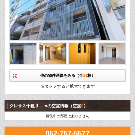
他の物件画像をみる（全
21
枚）
※タップすると拡大できます
クレサス千種Ⅱ．ｍの空室情報
（空室
0
）
募集中の部屋はありません
052-757-5577