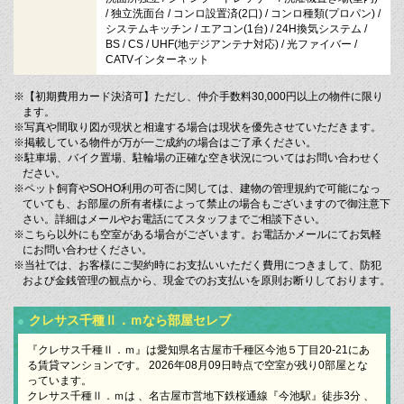
/ 独立洗面台 / コンロ設置済(2口) / コンロ種類(プロパン) /
システムキッチン / エアコン(1台) / 24H換気システム /
BS / CS / UHF(地デジアンテナ対応) / 光ファイバー /
CATVインターネット
※【初期費用カード決済可】ただし、仲介手数料30,000円以上の物件に限り
ます。
※写真や間取り図が現状と相違する場合は現状を優先させていただきます。
※掲載している物件が万が一ご成約の場合はご了承ください。
※駐車場、バイク置場、駐輪場の正確な空き状況についてはお問い合わせく
ださい。
※ペット飼育やSOHO利用の可否に関しては、建物の管理規約で可能になっ
ていても、お部屋の所有者様によって禁止の場合もございますので御注意下
さい。詳細はメールやお電話にてスタッフまでご相談下さい。
※こちら以外にも空室がある場合がございます。お電話かメールにてお気軽
にお問い合わせください。
※当社では、お客様にご契約時にお支払いいただく費用につきまして、防犯
および金銭管理の観点から、現金でのお支払いを原則お断りしております。
クレサス千種Ⅱ．ｍなら部屋セレブ
『クレサス千種Ⅱ．ｍ』は愛知県名古屋市千種区今池５丁目20-21にあ
る賃貸マンションです。 2026年08月09日時点で空室が残り0部屋とな
っています。
クレサス千種Ⅱ．ｍは 、名古屋市営地下鉄桜通線『今池駅』徒歩3分 、