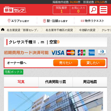
掲載物件総数
34,958
件 部屋総数
270,125
件
閲覧履歴
お気に入り
1
0
名古屋賃貸「部屋セレブ」
名古屋市千種区の賃貸
今池駅の賃貸
クレサ
クレサス千種Ⅱ．ｍ
｜空室
0
オーナー様へ
売りたい
貸したい
宅配ボックス
写真
代表間取り図
周辺地図