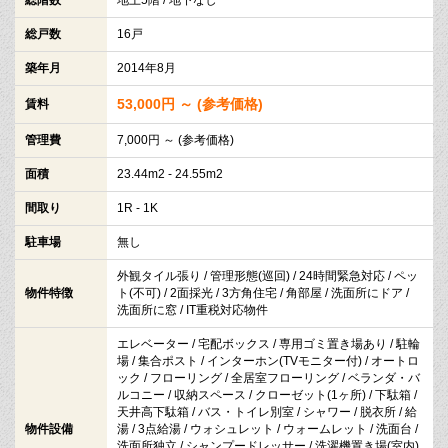
総戸数
16戸
築年月
2014年8月
53,000円 ～ (参考価格)
賃料
管理費
7,000円 ～ (参考価格)
面積
23.44m2 - 24.55m2
間取り
1R - 1K
駐車場
無し
外観タイル張り / 管理形態(巡回) / 24時間緊急対応 / ペッ
物件特徴
ト(不可) / 2面採光 / 3方角住宅 / 角部屋 / 洗面所にドア /
洗面所に窓 / IT重税対応物件
エレベーター / 宅配ボックス / 専用ゴミ置き場あり / 駐輪
場 / 集合ポスト / インターホン(TVモニター付) / オートロ
ック / フローリング / 全居室フローリング / ベランダ・バ
ルコニー / 収納スペース / クローゼット(1ヶ所) / 下駄箱 /
天井高下駄箱 / バス・トイレ別室 / シャワー / 脱衣所 / 給
物件設備
湯 / 3点給湯 / ウォシュレット / ウォームレット / 洗面台 /
洗面所独立 / シャンプードレッサー / 洗濯機置き場(室内)