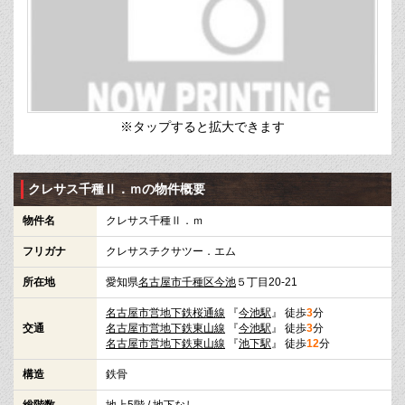
※タップすると拡大できます
クレサス千種Ⅱ．ｍの物件概要
物件名
クレサス千種Ⅱ．ｍ
フリガナ
クレサスチクサツー．エム
所在地
愛知県
名古屋市千種区
今池
５丁目20-21
名古屋市営地下鉄桜通線
『
今池駅
』 徒歩
3
分
交通
名古屋市営地下鉄東山線
『
今池駅
』 徒歩
3
分
名古屋市営地下鉄東山線
『
池下駅
』 徒歩
12
分
構造
鉄骨
総階数
地上5階 / 地下なし