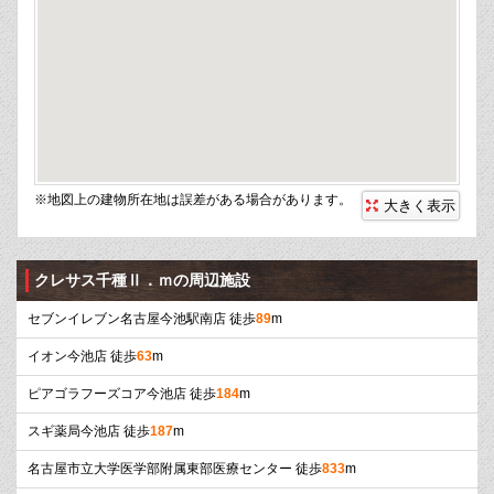
※地図上の建物所在地は誤差がある場合があります。
大きく表示
クレサス千種Ⅱ．ｍの周辺施設
セブンイレブン名古屋今池駅南店 徒歩
89
m
イオン今池店 徒歩
63
m
ピアゴラフーズコア今池店 徒歩
184
m
スギ薬局今池店 徒歩
187
m
名古屋市立大学医学部附属東部医療センター 徒歩
833
m