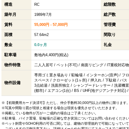
構造
総階数
RC
築年月
総戸数
1989年7月
賃料
管理費
55,000円 - 57,000円
面積
間取り
57.64m2
敷金
礼金
0.0ヶ月
駐車場
敷地内4,400円(税込)
物件特徴
二人入居可 / ペット(不可) / 南面リビング / IT重税対応
専用ゴミ置き場あり / 駐輪場 / インターホン(音声) / フ
スペース / クローゼット(1ヶ所) / 押入れ / 下駄箱 / バス
物件設備
3点給湯 / 洗面所独立 / シャンプードレッサー / 洗濯機置
(都市) / エアコン(1台) / BS / UHF(地デジアンテナ対応)
※【初期費用カード決済可】ただし、仲介手数料30,000円以上の物件に限ります
※写真や間取り図が現状と相違する場合は現状を優先させていただきます。
※掲載している物件が万が一ご成約の場合はご了承ください。
※駐車場、バイク置場、駐輪場の正確な空き状況についてはお問い合わせくださ
※ペット飼育やSOHO利用の可否に関しては、建物の管理規約で可能になってい
ございますので御注意下さい。詳細はメールやお電話にてスタッフまでご相談