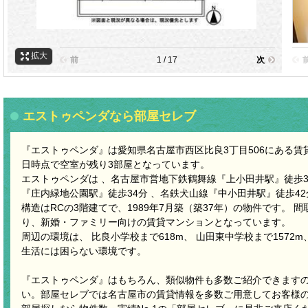
拡大
前
1 / 17
次
エストゥペンダなら部屋セレブ
『エストゥペンダ』は愛知県名古屋市西区比良3丁目506にある賃貸マ
日時点で空室が残り3部屋となっています。
エストゥペンダは 、名古屋市営地下鉄鶴舞線『上小田井駅』徒歩3
『庄内緑地公園駅』徒歩34分 、名鉄犬山線『中小田井駅』徒歩4
構造はRCの3階建てで、1989年7月築（築37年）の物件です。 間取り
り、新婚・ファミリー向けの賃貸マンションとなっています。
周辺の環境は、 比良小学校まで618m、 山田東中学校まで1572m
生活には困らない環境です。
『エストゥペンダ』はもちろん、類似物件も多数ご紹介できます
い。部屋セレブでは名古屋市の賃貸情報を多数ご用意してお客様