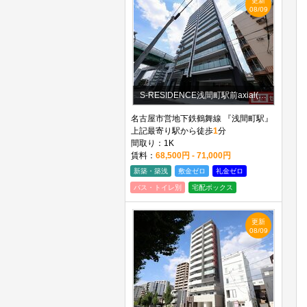
更新
08/09
S-RESIDENCE浅間町駅前axial(アクシャル)
名古屋市営地下鉄鶴舞線 『浅間町駅』
上記最寄り駅から徒歩
1
分
間取り：1K
賃料：
68,500円 - 71,000円
新築・築浅
敷金ゼロ
礼金ゼロ
バス・トイレ別
宅配ボックス
更新
08/09