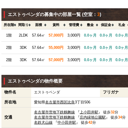
エストゥペンダの募集中の部屋一覧
(空室：
3
)
所在階
間取り
面積
賃料
管理費
敷金
保証金
礼金
1階
2LDK
57.64㎡
57,000円
3,000円
0.0ヶ月
0.0ヶ月
0.0ヶ月
2階
3DK
57.64㎡
55,000円
3,000円
0.0ヶ月
0.0ヶ月
0.0ヶ月
2階
3DK
57.64㎡
57,000円
3,000円
0.0ヶ月
0.0ヶ月
0.0ヶ月
エストゥペンダの物件概要
物件名
フリガナ
エストゥペンダ
所在地
愛知県
名古屋市西区
比良
3丁目506
名古屋市営地下鉄鶴舞線
『
上小田井駅
』 徒歩
32
分
交通
名古屋市営地下鉄鶴舞線
『
庄内緑地公園駅
』 徒歩
34
分
名鉄犬山線
『
中小田井駅
』 徒歩
42
分