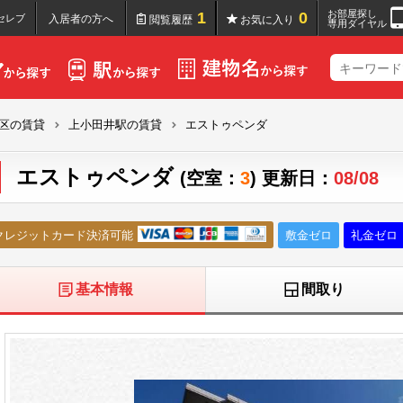
お部屋探し
1
0
セレブ
入居者の方へ
閲覧履歴
お気に入り
専用ダイヤル
区の賃貸
上小田井駅の賃貸
エストゥペンダ
エストゥペンダ
(空室：
3
) 更新日：
08/08
クレジットカード決済可能
敷金ゼロ
礼金ゼロ
基本情報
間取り