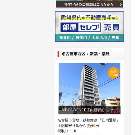
名古屋市西区 x 新築・築浅
更新
08/09
S-RESIDENCE庄内通駅前curere(クラーレ)
名古屋市営地下鉄鶴舞線 『庄内通駅』
上記最寄り駅から徒歩
1
分
間取り：1K