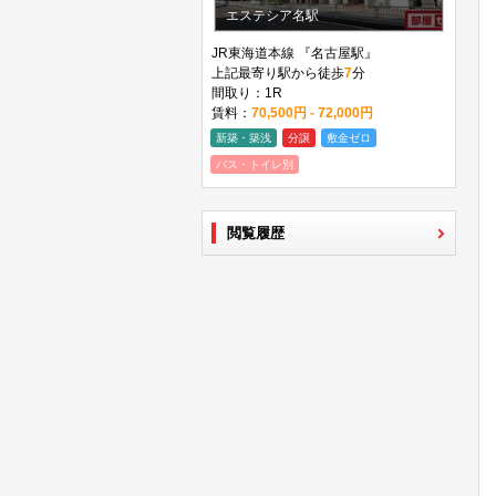
エステシア名駅
JR東海道本線 『名古屋駅』
上記最寄り駅から徒歩
7
分
間取り：1R
賃料：
70,500円 - 72,000円
新築・築浅
分譲
敷金ゼロ
バス・トイレ別
閲覧履歴