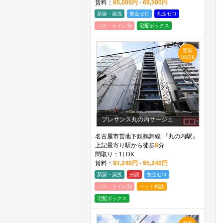
賃料：
65,000円 - 69,500円
新築・築浅
敷金ゼロ
礼金ゼロ
バス・トイレ別
宅配ボックス
更新
08/09
プレサンス丸の内サージュ
名古屋市営地下鉄鶴舞線 『丸の内駅』
上記最寄り駅から徒歩
8
分
間取り：1LDK
賃料：
91,240円 - 95,240円
新築・築浅
分譲
敷金ゼロ
バス・トイレ別
ペット相談
宅配ボックス