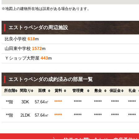
※地図上の建物所在地は誤差がある場合があります。
エストゥペンダの周辺施設
比良小学校
618
m
山田東中学校
1572
m
Ｙショップ大野屋
443
m
エストゥペンダの成約済みの部屋一覧
所在階
間取り
面積
賃料
管理費
敷金
保証金
礼金
**階
3DK
57.64㎡
*****
*****
*****
*****
*****
**階
2LDK
57.64㎡
*****
*****
*****
*****
*****