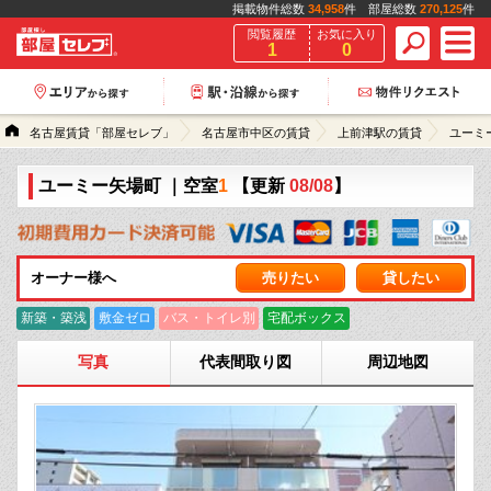
掲載物件総数
34,958
件 部屋総数
270,125
件
閲覧履歴
お気に入り
1
0
名古屋賃貸「部屋セレブ」
名古屋市中区の賃貸
上前津駅の賃貸
ユーミ
ユーミー矢場町
｜空室
1
【更新
08/08
】
オーナー様へ
売りたい
貸したい
新築・築浅
敷金ゼロ
バス・トイレ別
宅配ボックス
写真
代表間取り図
周辺地図