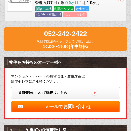
管理 5,000円 / 敷
0.0ヶ月
/ 礼
1.0ヶ月
新築・築浅
宅配ボックス
敷金ゼロ
パノラマ画像あり
バス・トイレ別
052-242-2422
※上記電話番号をタップしてお電話ください
10:00〜19:00(年中無休)
物件をお持ちのオーナー様へ
マンション・アパートの賃貸管理・空室対策は
部屋セレブにご相談ください。
賃貸管理について詳細はこちら
メールでお問い合わせ
ユーミー矢場町の代表間取り図