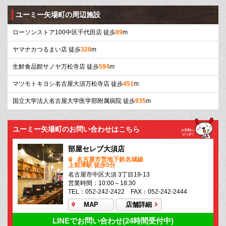
ユーミー矢場町の周辺施設
ローソンストア100中区千代田店 徒歩
89
m
ヤマナカつるまい店 徒歩
328
m
生鮮食品館サノヤ万松寺店 徒歩
594
m
マツモトキヨシ名古屋大須万松寺店 徒歩
451
m
国立大学法人名古屋大学医学部附属病院 徒歩
935
m
ユーミー矢場町のお問い合わせはこちら
部屋セレブ大須店
名古屋市営地下鉄名城線
上前津駅 徒歩5分
名古屋市中区大須 3丁目19-13
営業時間：10:00～18:30
TEL：052-242-2422 FAX：052-242-2444
MAP
店舗詳細
LINEでお問い合わせ(24時間受付中)