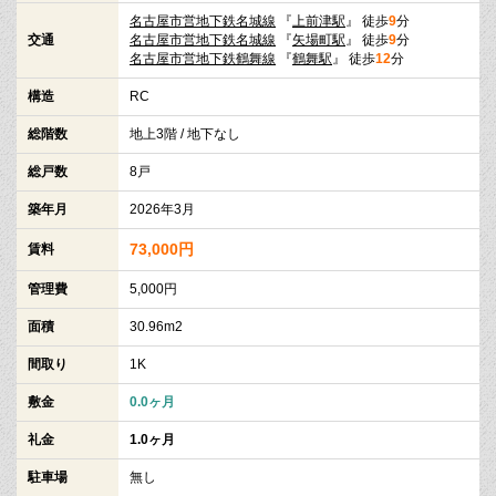
名古屋市営地下鉄名城線
『
上前津駅
』 徒歩
9
分
交通
名古屋市営地下鉄名城線
『
矢場町駅
』 徒歩
9
分
名古屋市営地下鉄鶴舞線
『
鶴舞駅
』 徒歩
12
分
構造
RC
総階数
地上3階 / 地下なし
総戸数
8戸
築年月
2026年3月
73,000円
賃料
管理費
5,000円
面積
30.96m2
間取り
1K
敷金
0.0ヶ月
礼金
1.0ヶ月
駐車場
無し