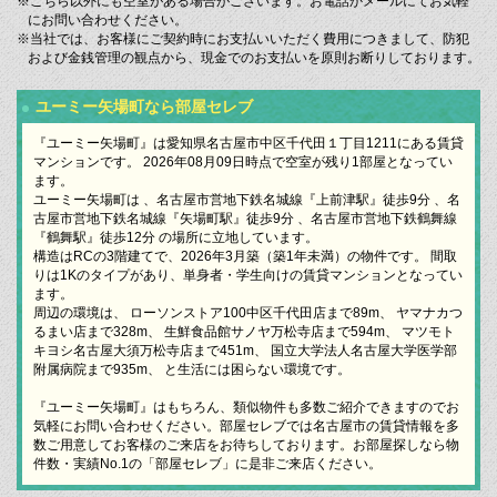
※こちら以外にも空室がある場合がございます。お電話かメールにてお気軽
にお問い合わせください。
※当社では、お客様にご契約時にお支払いいただく費用につきまして、防犯
および金銭管理の観点から、現金でのお支払いを原則お断りしております。
ユーミー矢場町なら部屋セレブ
『ユーミー矢場町』は愛知県名古屋市中区千代田１丁目1211にある賃貸
マンションです。 2026年08月09日時点で空室が残り1部屋となってい
ます。
ユーミー矢場町は 、名古屋市営地下鉄名城線『上前津駅』徒歩9分 、名
古屋市営地下鉄名城線『矢場町駅』徒歩9分 、名古屋市営地下鉄鶴舞線
『鶴舞駅』徒歩12分 の場所に立地しています。
構造はRCの3階建てで、2026年3月築（築1年未満）の物件です。 間取
りは1Kのタイプがあり、単身者・学生向けの賃貸マンションとなってい
ます。
周辺の環境は、 ローソンストア100中区千代田店まで89m、 ヤマナカつ
るまい店まで328m、 生鮮食品館サノヤ万松寺店まで594m、 マツモト
キヨシ名古屋大須万松寺店まで451m、 国立大学法人名古屋大学医学部
附属病院まで935m、 と生活には困らない環境です。
『ユーミー矢場町』はもちろん、類似物件も多数ご紹介できますのでお
気軽にお問い合わせください。部屋セレブでは名古屋市の賃貸情報を多
数ご用意してお客様のご来店をお待ちしております。お部屋探しなら物
件数・実績No.1の「部屋セレブ」に是非ご来店ください。