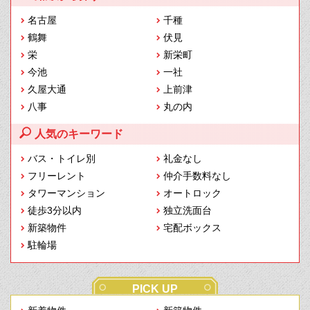
名古屋
千種
鶴舞
伏見
栄
新栄町
今池
一社
久屋大通
上前津
八事
丸の内
人気のキーワード
バス・トイレ別
礼金なし
フリーレント
仲介手数料なし
タワーマンション
オートロック
徒歩3分以内
独立洗面台
新築物件
宅配ボックス
駐輪場
PICK UP