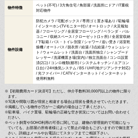
ペット(不可) / 3方角住宅 / 角部屋 / 洗面所にドア / IT重税
物件特徴
対応物件
防犯カメラ / 宅配ボックス / 専用ゴミ置き場あり / 駐輪場
/ インターホン(TVモニター付) / オートロック / 火災報知
器 / フローリング / 全居室フローリング / ベランダ・バル
コニー / 収納スペース / クローゼット(1ヶ所) / 全居室収納
/ 下駄箱 / バス・トイレ別室 / シャワー / 追い焚き / 浴室乾
燥機 / オートバス / 脱衣所 / 給湯 / 3点給湯 / ウォシュレッ
物件設備
ト / ウォームレット / 洗面台 / 洗面所独立 / シャンプード
レッサー / 洗濯機置き場(室内) / 独立洗面台 / コンロ設置
済(2口) / コンロ種類(都市) / システムキッチン / エアコン
(1台) / 24H換気システム / BS / UHF(地デジアンテナ対応)
/ 光ファイバー / CATVインターネット / インターネット
使用料無料
※【初期費用カード決済可】ただし、仲介手数料30,000円以上の物件に限り
ます。
※写真や間取り図が現状と相違する場合は現状を優先させていただきます。
※掲載している物件が万が一ご成約の場合はご了承ください。
※駐車場、バイク置場、駐輪場の正確な空き状況についてはお問い合わせく
ださい。
※ペット飼育やSOHO利用の可否に関しては、建物の管理規約で可能になっ
ていても、お部屋の所有者様によって禁止の場合もございますので御注意下
さい。詳細はメールやお電話にてスタッフまでご相談下さい。