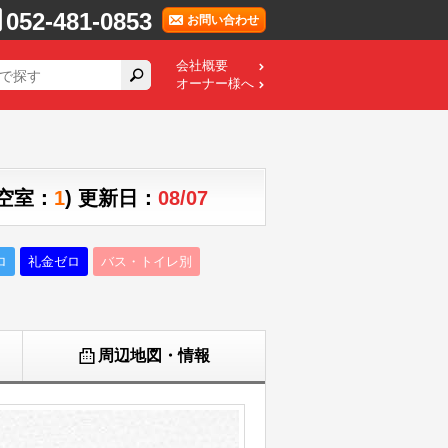
052-481-0853
お問い合わせ
会社概要
オーナー様へ
(空室：
1
) 更新日：
08/07
ロ
礼金ゼロ
バス・トイレ別
周辺地図・情報