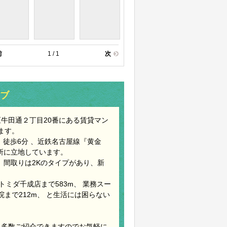
前
1 / 1
次
レブ
中村区牛田通２丁目20番にある賃貸マン
います。
森駅』徒歩6分 、近鉄名古屋線『黄金
場所に立地しています。
。 間取りは2Kのタイプがあり、新
トミダ千成店まで583m、 業務スー
病院まで212m、 と生活には困らない
似物件も多数ご紹介できますのでお気軽に