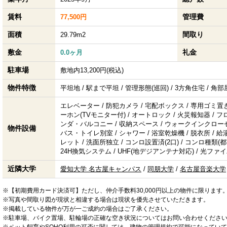
賃料
管理費
77,500円
面積
間取り
29.79m2
敷金
礼金
0.0ヶ月
駐車場
敷地内13,200円(税込)
物件特徴
平坦地 / 駅まで平坦 / 管理形態(巡回) / 3方角住宅 / 角
エレベーター / 防犯カメラ / 宅配ボックス / 専用ゴミ置き
ーホン(TVモニター付) / オートロック / 火災報知器 / 
ンダ・バルコニー / 収納スペース / ウォークインクローゼット
物件設備
バス・トイレ別室 / シャワー / 浴室乾燥機 / 脱衣所 / 給湯
レット / 洗面所独立 / コンロ設置済(2口) / コンロ種類(都市
24H換気システム / UHF(地デジアンテナ対応) / 光ファイ
近隣大学
愛知大学 名古屋キャンパス
/
同朋大学
/
名古屋音楽大学
※【初期費用カード決済可】ただし、仲介手数料30,000円以上の物件に限ります
※写真や間取り図が現状と相違する場合は現状を優先させていただきます。
※掲載している物件が万が一ご成約の場合はご了承ください。
※駐車場、バイク置場、駐輪場の正確な空き状況についてはお問い合わせくださ