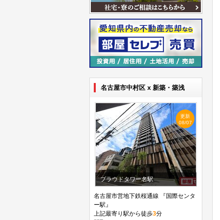
名古屋市中村区 x 新築・築浅
更新
08/07
プラウドタワー名駅
名古屋市営地下鉄桜通線 『国際センタ
ー駅』
上記最寄り駅から徒歩
3
分