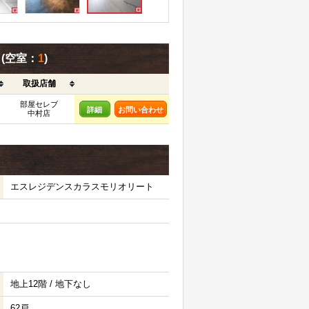
覧
(空室：
1
)
取扱店舗
部屋セレブ
詳細
お問い合わせ
中村店
エスレジデンスカラスモリオリート
地上12階 / 地下なし
62戸