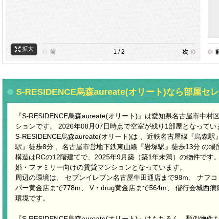
拡大
前
1 / 2
次
S-RESIDENCE烏森aureate(オリート)なら部屋セ
『S-RESIDENCE烏森aureate(オリート)』は愛知県名古屋市
ションです。 2026年08月07日時点で空室が残り1部屋となって
S-RESIDENCE烏森aureate(オリート)は 、近鉄名古屋線『烏
駅』徒歩8分 、名古屋市営地下鉄東山線『岩塚駅』徒歩13分 の
構造はRCの12階建てで、2025年9月築（築1年未満）の物件です
婚・ファミリー向けの賃貸マンションとなっています。
周辺の環境は、 セブンイレブン名古屋牛田通店まで98m、 ナフコ
パー黄金店まで778m、 V・drug黄金店まで564m、 偕行会城西
環境です。
『S-RESIDENCE烏森aureate(オリート)』はもちろん、類