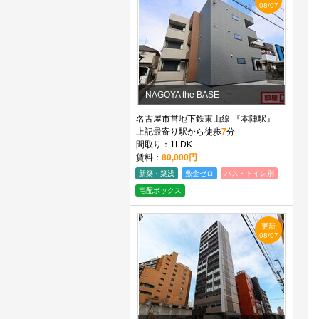
08/07
NAGOYA the BASE
名古屋市営地下鉄東山線 『本陣駅』
上記最寄り駅から徒歩
7
分
間取り：1LDK
賃料：
80,000円
新築・築浅
敷金ゼロ
バス・トイレ別
宅配ボックス
更新
08/07