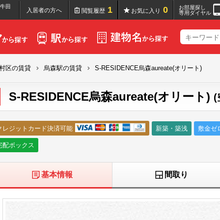
区牛田
お部屋探し
1
0
入居者の方へ
閲覧履歴
お気に入り
専用ダイヤル
村区の賃貸
烏森駅の賃貸
S-RESIDENCE烏森aureate(オリート)
S-RESIDENCE烏森aureate(オリート)
クレジットカード決済可能
新築・築浅
敷金ゼ
宅配ボックス
基本情報
間取り