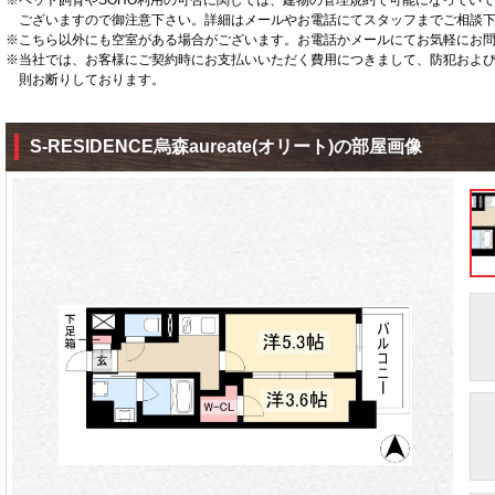
※ペット飼育やSOHO利用の可否に関しては、建物の管理規約で可能になってい
ございますので御注意下さい。詳細はメールやお電話にてスタッフまでご相談
※こちら以外にも空室がある場合がございます。お電話かメールにてお気軽にお
※当社では、お客様にご契約時にお支払いいただく費用につきまして、防犯およ
則お断りしております。
S-RESIDENCE烏森aureate(オリート)の部屋画像