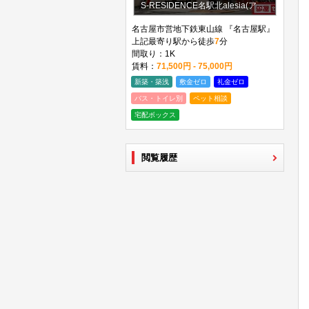
S-RESIDENCE名駅北alesia(アレシア)
名古屋市営地下鉄東山線 『名古屋駅』
上記最寄り駅から徒歩
7
分
間取り：1K
賃料：
71,500円 - 75,000円
新築・築浅
敷金ゼロ
礼金ゼロ
バス・トイレ別
ペット相談
宅配ボックス
閲覧履歴