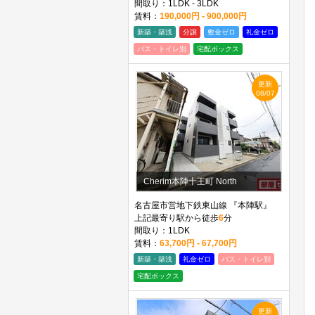
間取り：1LDK - 3LDK
賃料：
190,000円 - 900,000円
新築・築浅
分譲
敷金ゼロ
礼金ゼロ
バス・トイレ別
宅配ボックス
更新
08/07
Cherim本陣十王町 North
名古屋市営地下鉄東山線 『本陣駅』
上記最寄り駅から徒歩
6
分
間取り：1LDK
賃料：
63,700円 - 67,700円
新築・築浅
礼金ゼロ
バス・トイレ別
宅配ボックス
更新