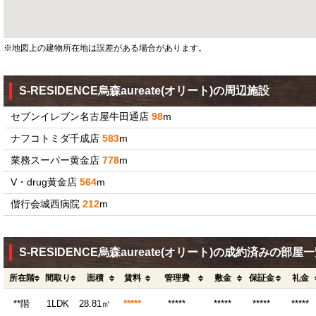
※地図上の建物所在地は誤差がある場合があります。
S-RESIDENCE烏森aureate(オリート)の周辺施設
セブンイレブン名古屋牛田通店
98
m
ナフコトミダ千成店
583
m
業務スーパー黄金店
778
m
V・drug黄金店
564
m
偕行会城西病院
212
m
S-RESIDENCE烏森aureate(オリート)の成約済みの部屋
所在階
間取り
面積
賃料
管理費
敷金
保証金
礼金
**階
1LDK
28.81㎡
*****
*****
*****
*****
*****