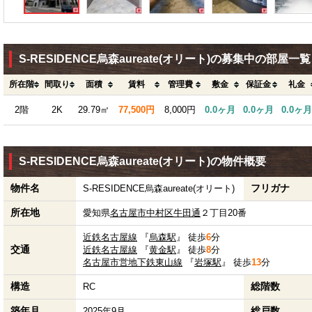
S-RESIDENCE烏森aureate(オリート)の募集中の部屋一
所在階
間取り
面積
賃料
管理費
敷金
保証金
礼金
2階
2K
29.79㎡
77,500円
8,000円
0.0ヶ月
0.0ヶ月
0.0ヶ月
S-RESIDENCE烏森aureate(オリート)の物件概要
物件名
フリガナ
S-RESIDENCE烏森aureate(オリート)
所在地
愛知県
名古屋市中村区
牛田通
２丁目20番
近鉄名古屋線
『
烏森駅
』 徒歩
6
分
交通
近鉄名古屋線
『
黄金駅
』 徒歩
8
分
名古屋市営地下鉄東山線
『
岩塚駅
』 徒歩
13
分
構造
総階数
RC
築年月
総戸数
2025年9月