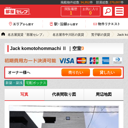
掲載物件総数
34,952
件 部屋総数
270,007
件
閲覧履歴
お気に入り
1
0
名古屋賃貸「部屋セレブ」
名古屋市中川区の賃貸
荒子駅の賃貸
Jack k
Jack komotohommachi Ⅱ
｜空室
0
オーナー様へ
売りたい
貸したい
新築・築浅
宅配ボックス
写真
代表間取り図
周辺地図