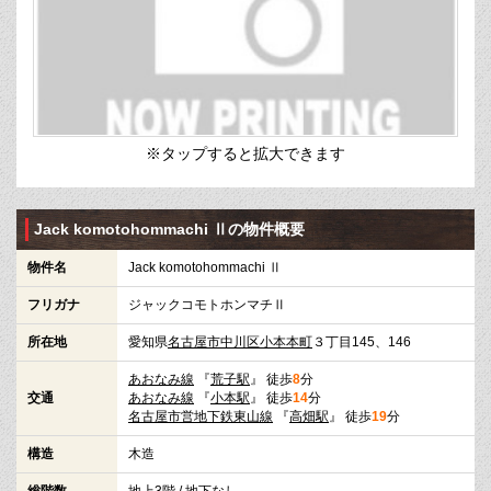
※タップすると拡大できます
Jack komotohommachi Ⅱの物件概要
物件名
Jack komotohommachi Ⅱ
フリガナ
ジャックコモトホンマチⅡ
所在地
愛知県
名古屋市中川区
小本本町
３丁目145、146
あおなみ線
『
荒子駅
』 徒歩
8
分
交通
あおなみ線
『
小本駅
』 徒歩
14
分
名古屋市営地下鉄東山線
『
高畑駅
』 徒歩
19
分
構造
木造
総階数
地上3階 / 地下なし