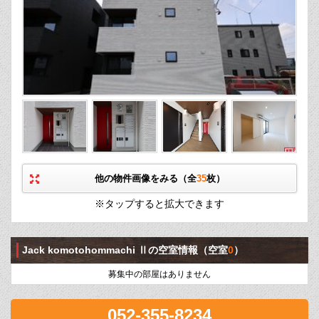
他の物件画像をみる（全
35
枚）
※タップすると拡大できます
Jack komotohommachi Ⅱの空室情報
（空室
0
）
募集中の部屋はありません
052-355-8234