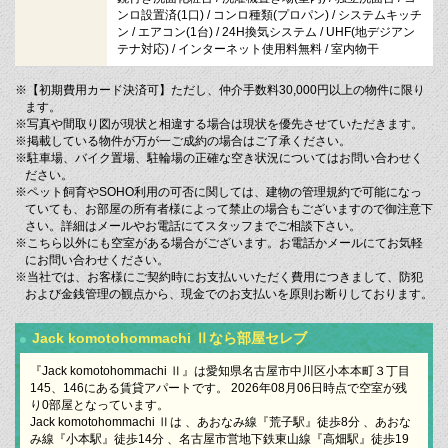
ンロ設置済(1口) / コンロ種類(プロパン) / システムキッチ
ン / エアコン(1台) / 24H換気システム / UHF(地デジアン
テナ対応) / インターネット使用料無料 / 室内物干
※【初期費用カード決済可】ただし、仲介手数料30,000円以上の物件に限り
ます。
※写真や間取り図が現状と相違する場合は現状を優先させていただきます。
※掲載している物件が万が一ご成約の場合はご了承ください。
※駐車場、バイク置場、駐輪場の正確な空き状況についてはお問い合わせく
ださい。
※ペット飼育やSOHO利用の可否に関しては、建物の管理規約で可能になっ
ていても、お部屋の所有者様によって禁止の場合もございますので御注意下
さい。詳細はメールやお電話にてスタッフまでご相談下さい。
※こちら以外にも空室がある場合がございます。お電話かメールにてお気軽
にお問い合わせください。
※当社では、お客様にご契約時にお支払いいただく費用につきまして、防犯
および金銭管理の観点から、現金でのお支払いを原則お断りしております。
Jack komotohommachi Ⅱなら部屋セレブ
『Jack komotohommachi Ⅱ』は愛知県名古屋市中川区小本本町３丁目
145、146にある賃貸アパートです。 2026年08月06日時点で空室が残
り0部屋となっています。
Jack komotohommachi Ⅱは 、あおなみ線『荒子駅』徒歩8分 、あおな
み線『小本駅』徒歩14分 、名古屋市営地下鉄東山線『高畑駅』徒歩19