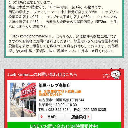
分 の場所に立地しています。
構造は木造の3階建てで、2025年8月築（築1年）の物件です。
周辺の環境は、 ファミリーマート中川押元町店まで285m、 トップワン
松葉公園店まで287m、 ヨシヅヤ太平通り店まで860m、 ウエルシア名
古屋小塚店まで432m、 医療法人純正会名古屋西病院まで572m、 と生
活には困らない環境です。
『Jack komotohommachi Ⅱ』はもちろん、類似物件も多数ご紹介でき
ますのでお気軽にお問い合わせください。部屋セレブでは名古屋市の賃
貸情報を多数ご用意してお客様のご来店をお待ちしております。お部屋
探しなら物件数・実績No.1の「部屋セレブ」に是非ご来店ください。
Jack komot...のお問い合わせはこちら
部屋セレブ高畑店
名古屋市営地下鉄東山線
高畑駅 徒歩1分
名古屋市中川区高畑1丁目244
営業時間：10:00～18:30
TEL：052-355-8234 FAX：052-355-8235
MAP
店舗詳細
LINEでお問い合わせ(24時間受付中)