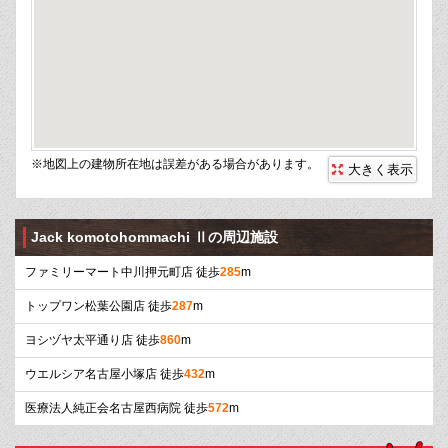
※地図上の建物所在地は誤差がある場合があります。
大きく表示
Jack komotohommachi Ⅱの周辺施設
ファミリーマート中川押元町店 徒歩
285
m
トップワン松葉公園店 徒歩
287
m
ヨシヅヤ太平通り店 徒歩
860
m
ウエルシア名古屋小塚店 徒歩
432
m
医療法人純正会名古屋西病院 徒歩
572
m