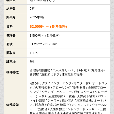
総戸数
9戸
築年月
2025年8月
62,500円 ～ (参考価格)
賃料
管理費
3,500円 ～ (参考価格)
面積
31.26m2 - 31.70m2
間取り
1LDK
駐車場
無し
管理形態(巡回) / 二人入居可 / ペット(不可) / 3方角住宅 /
物件特徴
角部屋 / 洗面所にドア / IT重税対応物件
宅配ボックス / インターホン(TVモニター付) / オートロッ
ク / 火災報知器 / フローリング / 照明器具 / 全居室フロー
リング / ベランダ・バルコニー / 収納スペース / クローゼ
ット(1ヶ所) / 全居室収納 / 下駄箱 / 天井高下駄箱 / バス・
トイレ別室 / シャワー / 追い焚き / 浴室乾燥機 / オートバ
物件設備
ス / 脱衣所 / 給湯 / 3点給湯 / ウォシュレット / ウォームレ
ット / 洗面台 / 洗面所独立 / シャンプードレッサー / 三面
鏡付き洗面化粧台 / 洗濯機置き場(室内) / 独立洗面台 / コ