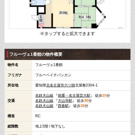
※タップすると拡大できます
フルーヴェ1番館の物件概要
物件名
フルーヴェ1番館
フリガナ
フルーベイチバンカン
所在地
愛知県
北名古屋市
六ツ師
北屋敷2304-1
名鉄犬山線
『
徳重・名古屋芸大駅
』 徒歩
25
分
交通
名鉄犬山線
『
大山寺駅
』 徒歩
36
分
名鉄犬山線
『
西春駅
』 徒歩
38
分
構造
RC
総階数
地上5階 / 地下なし