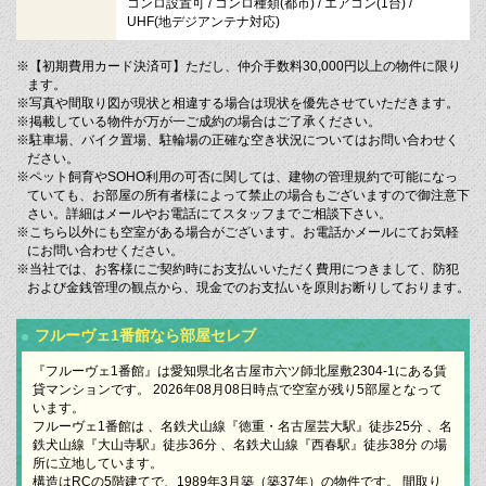
コンロ設置可 / コンロ種類(都市) / エアコン(1台) /
UHF(地デジアンテナ対応)
※【初期費用カード決済可】ただし、仲介手数料30,000円以上の物件に限り
ます。
※写真や間取り図が現状と相違する場合は現状を優先させていただきます。
※掲載している物件が万が一ご成約の場合はご了承ください。
※駐車場、バイク置場、駐輪場の正確な空き状況についてはお問い合わせく
ださい。
※ペット飼育やSOHO利用の可否に関しては、建物の管理規約で可能になっ
ていても、お部屋の所有者様によって禁止の場合もございますので御注意下
さい。詳細はメールやお電話にてスタッフまでご相談下さい。
※こちら以外にも空室がある場合がございます。お電話かメールにてお気軽
にお問い合わせください。
※当社では、お客様にご契約時にお支払いいただく費用につきまして、防犯
および金銭管理の観点から、現金でのお支払いを原則お断りしております。
フルーヴェ1番館なら部屋セレブ
『フルーヴェ1番館』は愛知県北名古屋市六ツ師北屋敷2304-1にある賃
貸マンションです。 2026年08月08日時点で空室が残り5部屋となって
います。
フルーヴェ1番館は 、名鉄犬山線『徳重・名古屋芸大駅』徒歩25分 、名
鉄犬山線『大山寺駅』徒歩36分 、名鉄犬山線『西春駅』徒歩38分 の場
所に立地しています。
構造はRCの5階建てで、1989年3月築（築37年）の物件です。 間取り