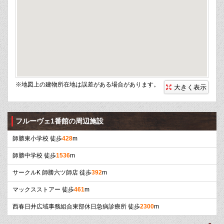
※地図上の建物所在地は誤差がある場合があります。
大きく表示
フルーヴェ1番館の周辺施設
師勝東小学校 徒歩
428
m
師勝中学校 徒歩
1536
m
サークルK 師勝六ツ師店 徒歩
392
m
マックスストアー 徒歩
461
m
西春日井広域事務組合東部休日急病診療所 徒歩
2300
m