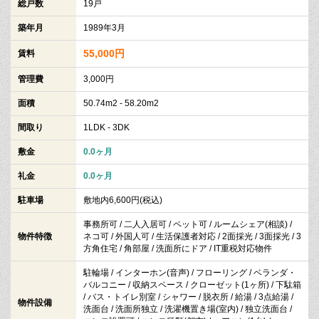
総戸数
19戸
築年月
1989年3月
55,000円
賃料
管理費
3,000円
面積
50.74m2 - 58.20m2
間取り
1LDK - 3DK
敷金
0.0ヶ月
礼金
0.0ヶ月
駐車場
敷地内6,600円(税込)
事務所可 / 二人入居可 / ペット可 / ルームシェア(相談) /
物件特徴
ネコ可 / 外国人可 / 生活保護者対応 / 2面採光 / 3面採光 / 3
方角住宅 / 角部屋 / 洗面所にドア / IT重税対応物件
駐輪場 / インターホン(音声) / フローリング / ベランダ・
バルコニー / 収納スペース / クローゼット(1ヶ所) / 下駄箱
/ バス・トイレ別室 / シャワー / 脱衣所 / 給湯 / 3点給湯 /
物件設備
洗面台 / 洗面所独立 / 洗濯機置き場(室内) / 独立洗面台 /