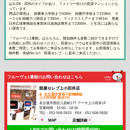
は1LDK - 3DKのタイプがあり、ファミリー向けの賃貸マンションとな
っています。
周辺の環境は、 師勝東小学校まで428m、 師勝中学校まで1536m、 サ
ークルK 師勝六ツ師店まで392m、 マックスストアーまで461m、 西春
日井広域事務組合東部休日急病診療所まで2300m、 と生活には困らな
い環境です。
『フルーヴェ1番館』はもちろん、類似物件も多数ご紹介できますので
お気軽にお問い合わせください。部屋セレブでは名古屋市の賃貸情報を
多数ご用意してお客様のご来店をお待ちしております。お部屋探しなら
物件数・実績No.1の「部屋セレブ」に是非ご来店ください。
フルーヴェ1番館のお問い合わせはこちら
部屋セレブ上小田井店
名古屋市営地下鉄鶴舞線
上小田井駅 徒歩3分
名古屋市西区八筋町277 アーサ上小田井1F
営業時間：10:00～18:30
TEL：052-508-5933 FAX：052-508-5930
MAP
店舗詳細
LINEでお問い合わせ(24時間受付中)