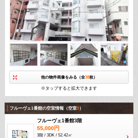
他の物件画像をみる（全
38
枚）
※タップすると拡大できます
フルーヴェ1番館の空室情報
（空室
5
）
フルーヴェ1番館3階
55,000円
3階 / 3DK / 52.42㎡