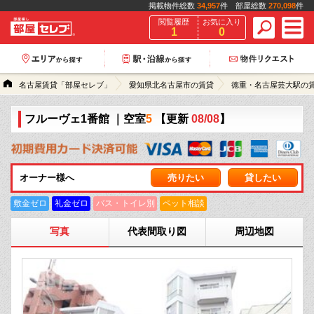
掲載物件総数
34,957
件 部屋総数
270,098
件
閲覧履歴
お気に入り
1
0
名古屋賃貸「部屋セレブ」
愛知県北名古屋市の賃貸
徳重・名古屋芸大駅の
フルーヴェ1番館
｜空室
5
【更新
08/08
】
オーナー様へ
売りたい
貸したい
敷金ゼロ
礼金ゼロ
バス・トイレ別
ペット相談
写真
代表間取り図
周辺地図