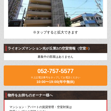
※タップすると拡大できます
ライオンズマンション光が丘第2の空室情報
（空室
0
）
募集中の部屋はありません
052-757-5577
※上記電話番号をタップしてお電話ください
10:00〜19:00(年中無休)
物件をお持ちのオーナー様へ
マンション・アパートの賃貸管理・空室対策は