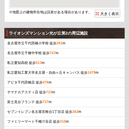
※地図上の建物所在地は誤差がある場合があります。
大きく表示
ライオンズマンション光が丘第2の周辺施設
名古屋市立千代田橋小学校 徒歩
291
m
名古屋市立千種中学校 徒歩
747
m
私立愛知高校 徒歩
513
m
私立愛知工業大学名古屋・自由ヶ丘キャンパス 徒歩
1479
m
アピタ千代田橋店 徒歩
476
m
ヤマナカアスティ店 徒歩
723
m
富士見台フランテ 徒歩
727
m
セブンイレブン名古屋宮根台1丁目店 徒歩
262
m
ファミリーマート千種汁谷店 徒歩
319
m