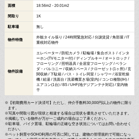
面積
18.56m2 - 20.01m2
間取り
1K
駐車場
無し
外観タイル張り / 24時間緊急対応 / 分譲賃貸 / 角部屋 / IT
物件特徴
重税対応物件
エレベーター / 防犯カメラ / 駐輪場 / 集合ポスト / インタ
ーホン(TVモニター付) / ディンブルキー / オートロック /
フローリング / 照明器具 / 全居室フローリング / ベラン
ダ・バルコニー / 収納スペース / クローゼット(1ヶ所) / 玄
物件設備
関収納 / 下駄箱 / バス・トイレ同室 / シャワー / 浴室乾燥
機 / 給湯 / 洗面台 / 洗濯機置き場(室内) / コンロ種類(IH) /
エアコン(1台) / BS / UHF(地デジアンテナ対応) / 室内物
干
※【初期費用カード決済可】ただし、仲介手数料30,000円以上の物件に限り
ます。
※写真や間取り図が現状と相違する場合は現状を優先させていただきます。
※掲載している物件が万が一ご成約の場合はご了承ください。
※駐車場、バイク置場、駐輪場の正確な空き状況についてはお問い合わせく
ださい。
※ペット飼育やSOHO利用の可否に関しては、建物の管理規約で可能になっ