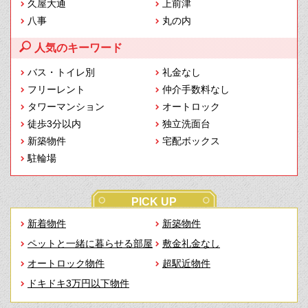
久屋大通
上前津
八事
丸の内
人気のキーワード
バス・トイレ別
礼金なし
フリーレント
仲介手数料なし
タワーマンション
オートロック
徒歩3分以内
独立洗面台
新築物件
宅配ボックス
駐輪場
PICK UP
新着物件
新築物件
ペットと一緒に暮らせる部屋
敷金礼金なし
オートロック物件
超駅近物件
ドキドキ3万円以下物件