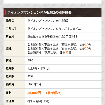
ライオンズマンション光が丘第2の物件概要
物件名
ライオンズマンション光が丘第2
フリガナ
ライオンズマンションヒカリガオカダイニ
所在地
愛知県
名古屋市千種区
光が丘
1丁目3-38
名古屋市営地下鉄名城線
『
茶屋ヶ坂駅
』 徒歩
14
分
交通
名古屋市営地下鉄名城線
『
自由ヶ丘駅
』 徒歩
20
分
名鉄瀬戸線
『
瓢箪山駅
』 徒歩
22
分
構造
SRC
総階数
地上9階 / 地下なし
総戸数
32戸
築年月
1991年5月
35,000円 ～ (参考価格)
賃料
管理費
0円 ～ (参考価格)