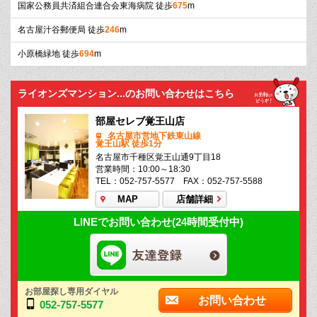
国家公務員共済組合連合会東海病院 徒歩
675
m
名古屋汁谷郵便局 徒歩
246
m
小原橋緑地 徒歩
694
m
ライオンズマンション...のお問い合わせはこちら
部屋セレブ覚王山店
名古屋市営地下鉄東山線
覚王山駅 徒歩1分
名古屋市千種区覚王山通9丁目18
営業時間：10:00～18:30
TEL：052-757-5577 FAX：052-757-5588
MAP
店舗詳細
LINEでお問い合わせ(24時間受付中)
お部屋探し専用ダイヤル
お問い合わせ
052-757-5577