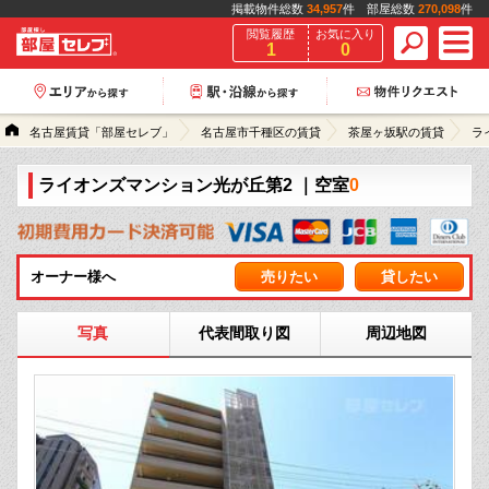
掲載物件総数
34,957
件 部屋総数
270,098
件
閲覧履歴
お気に入り
1
0
名古屋賃貸「部屋セレブ」
名古屋市千種区の賃貸
茶屋ヶ坂駅の賃貸
ラ
ライオンズマンション光が丘第2
｜空室
0
オーナー様へ
売りたい
貸したい
写真
代表間取り図
周辺地図