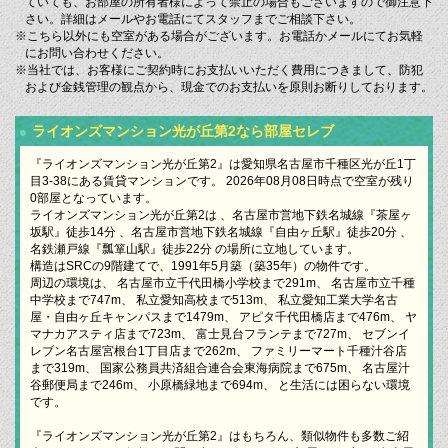
ていても、お部屋の所有者様によって禁止の場合もございますので御注意下
さい。詳細はメールやお電話にてスタッフまでご相談下さい。
※こちら以外にも空室がある場合がございます。お電話かメールにてお気軽
にお問い合わせください。
※当社では、お客様にご契約時にお支払いいただく費用につきまして、防犯
および金銭管理の観点から、現金でのお支払いを原則お断りしております。
ライオンズマンション光が丘第2なら部屋セレブ
『ライオンズマンション光が丘第2』は愛知県名古屋市千種区光が丘1丁
目3-38にある賃貸マンションです。 2026年08月08日時点で空室が残り
0部屋となっています。
ライオンズマンション光が丘第2は 、名古屋市営地下鉄名城線『茶屋ヶ
坂駅』徒歩14分 、名古屋市営地下鉄名城線『自由ヶ丘駅』徒歩20分 、
名鉄瀬戸線『瓢箪山駅』徒歩22分 の場所に立地しています。
構造はSRCの9階建てで、1991年5月築（築35年）の物件です。
周辺の環境は、 名古屋市立千代田橋小学校まで291m、 名古屋市立千種
中学校まで747m、 私立愛知高校まで513m、 私立愛知工業大学名古
屋・自由ヶ丘キャンパスまで1479m、 アピタ千代田橋店まで476m、 ヤ
マナカアスティ店まで723m、 富士見台フランテまで727m、 セブンイ
レブン名古屋宮根台1丁目店まで262m、 ファミリーマート千種汁谷店
まで319m、 国家公務員共済組合連合会東海病院まで675m、 名古屋汁
谷郵便局まで246m、 小原橋緑地まで694m、 と生活には困らない環境
です。
『ライオンズマンション光が丘第2』はもちろん、類似物件も多数ご紹