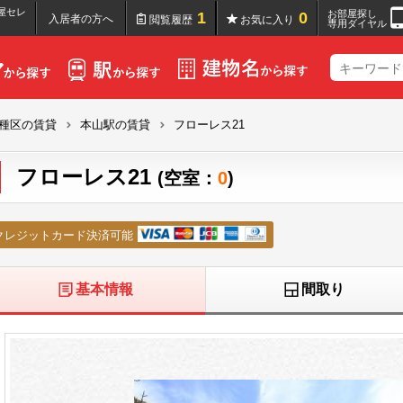
屋セレ
お部屋探し
1
0
入居者の方へ
閲覧履歴
お気に入り
専用ダイヤル
種区の賃貸
本山駅の賃貸
フローレス21
フローレス21
(空室：
0
)
クレジットカード決済可能
基本情報
間取り