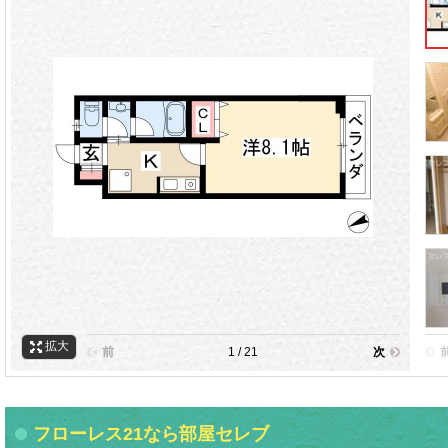
拡大
前
1 / 21
次
フローレス21なら部屋セレブ