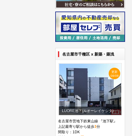
名古屋市千種区 x 新築・築浅
更新
08/08
LUORE池下(ルオーレイケシタ)
名古屋市営地下鉄東山線 『池下駅』
上記最寄り駅から徒歩
3
分
間取り：1DK