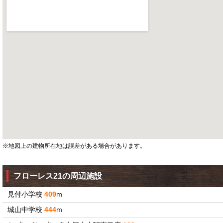
※地図上の建物所在地は誤差がある場合があります。
フローレス21の周辺施設
見付小学校
409
m
城山中学校
444
m