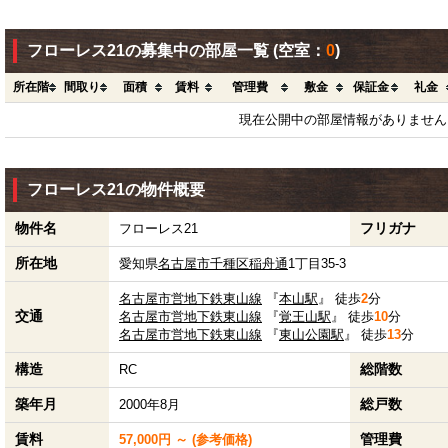
フローレス21の募集中の部屋一覧
(空室：
0
)
所在階
間取り
面積
賃料
管理費
敷金
保証金
礼金
現在公開中の部屋情報がありません
フローレス21の物件概要
物件名
フリガナ
フローレス21
所在地
愛知県
名古屋市千種区
稲舟通
1丁目35-3
名古屋市営地下鉄東山線
『
本山駅
』 徒歩
2
分
交通
名古屋市営地下鉄東山線
『
覚王山駅
』 徒歩
10
分
名古屋市営地下鉄東山線
『
東山公園駅
』 徒歩
13
分
構造
総階数
RC
築年月
総戸数
2000年8月
賃料
管理費
57,000円 ～ (参考価格)