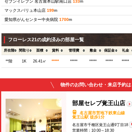
セブンイレブン 名古屋本山駅南口店
133
m
マックスバリュ本山店
199
m
愛知県がんセンター中央病院
1700
m
フローレス21の成約済みの部屋一覧
所在階
間取り
面積
賃料
管理費
敷金
保証金
礼金
**階
1K
26.41㎡
*****
*****
*****
*****
*****
物件のお問い合わせ・来店予約は
部屋セレブ覚王山店
名古屋市営地下鉄東山線
覚王山駅 徒歩1分
名古屋市千種区覚王山通9丁目18
営業時間：10:00～18:30