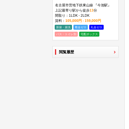
名古屋市営地下鉄東山線 『今池駅』
上記最寄り駅から徒歩
13
分
間取り：1LDK - 2LDK
賃料：
105,000円 - 159,000円
新築・築浅
敷金ゼロ
礼金ゼロ
バス・トイレ別
宅配ボックス
閲覧履歴