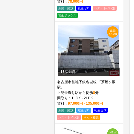
賃料：
78,000円
新築・築浅
礼金ゼロ
バス・トイレ別
宅配ボックス
更新
08/08
LUX御影
名古屋市営地下鉄名城線 『茶屋ヶ坂
駅』
上記最寄り駅から徒歩
8
分
間取り：1LDK - 2LDK
賃料：
97,000円 - 135,000円
新築・築浅
敷金ゼロ
礼金ゼロ
バス・トイレ別
ペット相談
NEW