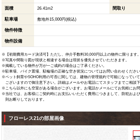
面積
間取り
26.41m2
駐車場
敷地外15,000円(税込)
物件特徴
物件設備
※【初期費用カード決済可】ただし、仲介手数料30,000円以上の物件に限ります
※写真や間取り図が現状と相違する場合は現状を優先させていただきます。
※掲載している物件が万が一ご成約の場合はご了承ください。
※駐車場、バイク置場、駐輪場の正確な空き状況についてはお問い合わせくださ
※ペット飼育やSOHO利用の可否に関しては、建物の管理規約で可能になってい
ございますので御注意下さい。詳細はメールやお電話にてスタッフまでご相談
※こちら以外にも空室がある場合がございます。お電話かメールにてお気軽にお
※当社では、お客様にご契約時にお支払いいただく費用につきまして、防犯およ
則お断りしております。
フローレス21の部屋画像