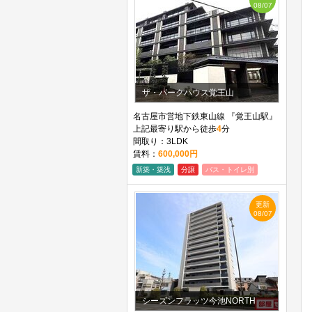
08/07
ザ・パークハウス覚王山
名古屋市営地下鉄東山線 『覚王山駅』
上記最寄り駅から徒歩
4
分
間取り：3LDK
賃料：
600,000円
新築・築浅
分譲
バス・トイレ別
更新
08/07
シーズンフラッツ今池NORTH