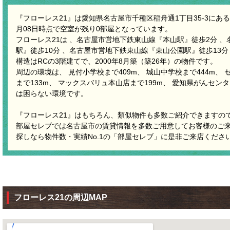
『フローレス21』は愛知県名古屋市千種区稲舟通1丁目35-3にある賃
月08日時点で空室が残り0部屋となっています。
フローレス21は 、名古屋市営地下鉄東山線『本山駅』徒歩2分 
駅』徒歩10分 、名古屋市営地下鉄東山線『東山公園駅』徒歩13分
構造はRCの3階建てで、2000年8月築（築26年）の物件です。
周辺の環境は、 見付小学校まで409m、 城山中学校まで444m、
まで133m、 マックスバリュ本山店まで199m、 愛知県がんセンタ
は困らない環境です。
『フローレス21』はもちろん、類似物件も多数ご紹介できますの
部屋セレブでは名古屋市の賃貸情報を多数ご用意してお客様のご
探しなら物件数・実績No.1の「部屋セレブ」に是非ご来店くださ
フローレス21の周辺MAP