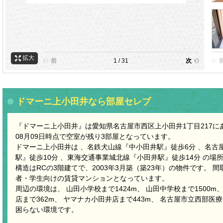
拡大
前
1 / 31
次
ドマーニ上小田井なら部屋セレブ
『ドマーニ上小田井』は愛知県名古屋市西区上小田井1丁目217にあ
08月09日時点で空室が残り3部屋となっています。
ドマーニ上小田井は 、名鉄犬山線『中小田井駅』徒歩6分 、名古
駅』徒歩10分 、東海交通事業城北線『小田井駅』徒歩14分 の場
構造はRCの3階建てで、2003年3月築（築23年）の物件です。 
者・学生向けの賃貸マンションとなっています。
周辺の環境は、 山田小学校まで1424m、 山田中学校まで1500
店まで362m、 ヤマナカ小田井店まで443m、 名古屋市立西部医療
困らない環境です。