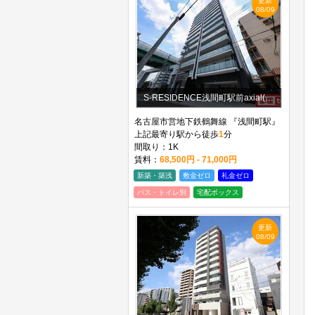
更新
08/09
S-RESIDENCE浅間町駅前axial(アクシャル)
名古屋市営地下鉄鶴舞線 『浅間町駅』
上記最寄り駅から徒歩
1
分
間取り：1K
賃料：
68,500円 - 71,000円
新築・築浅
敷金ゼロ
礼金ゼロ
バス・トイレ別
宅配ボックス
更新
08/09