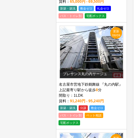
賃料：
65,000円 - 69,500円
新築・築浅
敷金ゼロ
礼金ゼロ
バス・トイレ別
宅配ボックス
更新
08/09
プレサンス丸の内サージュ
名古屋市営地下鉄鶴舞線 『丸の内駅』
上記最寄り駅から徒歩
8
分
間取り：1LDK
賃料：
91,240円 - 95,240円
新築・築浅
分譲
敷金ゼロ
バス・トイレ別
ペット相談
宅配ボックス