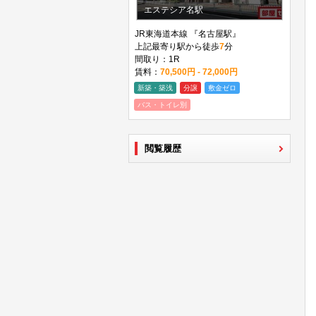
エステシア名駅
JR東海道本線 『名古屋駅』
上記最寄り駅から徒歩
7
分
間取り：1R
賃料：
70,500円 - 72,000円
新築・築浅
分譲
敷金ゼロ
バス・トイレ別
閲覧履歴