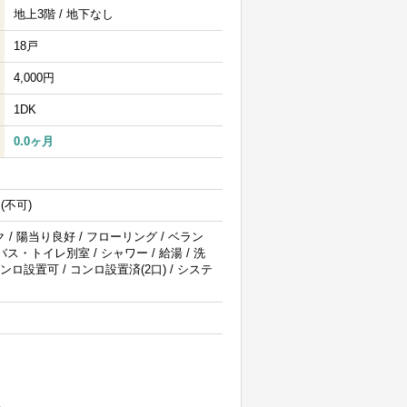
地上3階 / 地下なし
18戸
4,000円
1DK
0.0ヶ月
(不可)
 / 陽当り良好 / フローリング / ベラン
バス・トイレ別室 / シャワー / 給湯 / 洗
コンロ設置可 / コンロ設置済(2口) / システ
。
い。