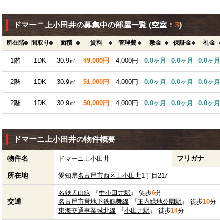
ドマーニ上小田井の募集中の部屋一覧
(空室：
3
)
所在階
間取り
面積
賃料
管理費
敷金
保証金
礼金
1階
1DK
30.9㎡
49,000円
4,000円
0.0ヶ月
0.0ヶ月
0.0ヶ月
2階
1DK
30.9㎡
51,000円
4,000円
0.0ヶ月
0.0ヶ月
0.0ヶ月
2階
1DK
30.9㎡
50,000円
4,000円
0.0ヶ月
0.0ヶ月
0.0ヶ月
ドマーニ上小田井の物件概要
物件名
フリガナ
ドマーニ上小田井
所在地
愛知県
名古屋市西区
上小田井
1丁目217
名鉄犬山線
『
中小田井駅
』 徒歩
6
分
交通
名古屋市営地下鉄鶴舞線
『
庄内緑地公園駅
』 徒歩
10
分
東海交通事業城北線
『
小田井駅
』 徒歩
14
分