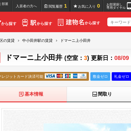
｜部屋
お部屋探し
1
0
入居者の方へ
閲覧履歴
お気に入り
専用ダイヤル
区の賃貸
中小田井駅の賃貸
ドマーニ上小田井
ドマーニ上小田井
(空室：
3
) 更新日：
08/09
クレジットカード決済可能
敷金ゼロ
礼金ゼロ
基本情報
間取り