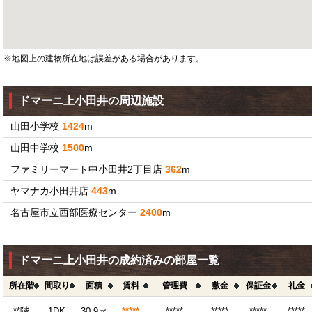
※地図上の建物所在地は誤差がある場合があります。
ドマーニ上小田井の周辺施設
山田小学校
1424
m
山田中学校
1500
m
ファミリーマート中小田井2丁目店
362
m
ヤマナカ小田井店
443
m
名古屋市立西部医療センター
2400
m
ドマーニ上小田井の成約済みの部屋一覧
所在階
間取り
面積
賃料
管理費
敷金
保証金
礼金
**階
1DK
30.9㎡
*****
*****
*****
*****
*****