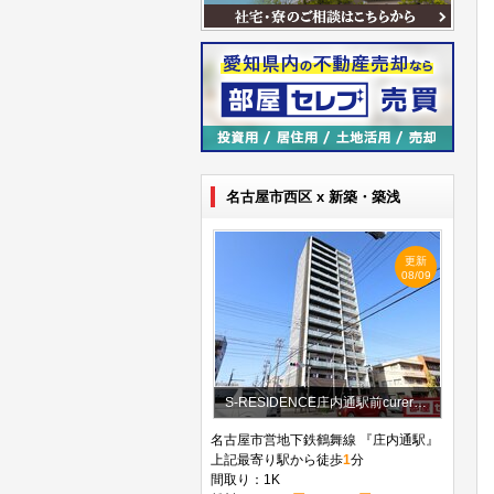
名古屋市西区 x 新築・築浅
更新
08/09
S-RESIDENCE庄内通駅前curere(クラーレ)
名古屋市営地下鉄鶴舞線 『庄内通駅』
上記最寄り駅から徒歩
1
分
間取り：1K