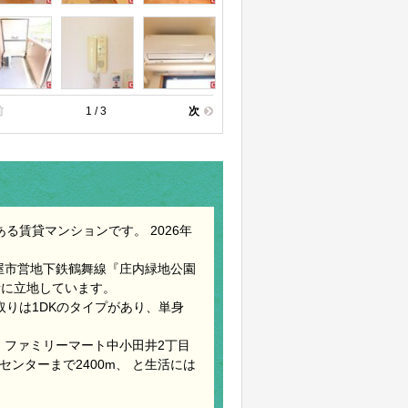
前
1 / 3
次
る賃貸マンションです。 2026年
屋市営地下鉄鶴舞線『庄内緑地公園
所に立地しています。
間取りは1DKのタイプがあり、単身
m、 ファミリーマート中小田井2丁目
センターまで2400m、 と生活には