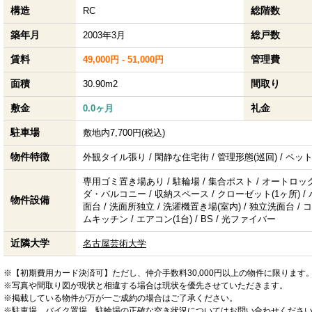
構造
総階数
RC
築年月
総戸数
2003年3月
賃料
管理費
49,000円 - 51,000円
面積
間取り
30.90m2
敷金
礼金
0.0ヶ月
駐車場
敷地内7,700円(税込)
物件特徴
外観タイル張り / 閑静な住宅街 / 管理形態(巡回) / ペット
専用ゴミ置き場あり / 駐輪場 / 集合ポスト / オートロック
ダ・バルコニー / 収納スペース / クローゼット(1ヶ所) / 
物件設備
面台 / 洗面所独立 / 洗濯機置き場(室内) / 独立洗面台 / 
ムキッチン / エアコン(1台) / BS / 光ファイバー
近隣大学
名古屋芸術大学
※【初期費用カード決済可】ただし、仲介手数料30,000円以上の物件に限ります
※写真や間取り図が現状と相違する場合は現状を優先させていただきます。
※掲載している物件が万が一ご成約の場合はご了承ください。
※駐車場、バイク置場、駐輪場の正確な空き状況についてはお問い合わせくださ