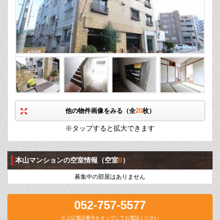
他の物件画像をみる（全
20
枚）
※タップすると拡大できます
本山マンションの空室情報
（空室
0
）
募集中の部屋はありません
052-757-5577
※上記電話番号をタップしてお電話ください