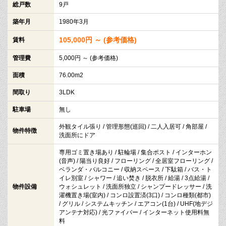
総戸数
9戸
築年月
1980年3月
105,000円 ～ (参考価格)
賃料
管理費
5,000円 ～ (参考価格)
面積
76.00m2
間取り
3LDK
駐車場
無し
外観タイル張り / 管理形態(巡回) / 二人入居可 / 角部屋 /
物件特徴
洗面所にドア
専用ゴミ置き場あり / 駐輪場 / 集合ポスト / インターホン
(音声) / 陽当り良好 / フローリング / 全居室フローリング /
ベランダ・バルコニー / 収納スペース / 下駄箱 / バス・ト
イレ別室 / シャワー / 追い焚き / 脱衣所 / 給湯 / 3点給湯 /
物件設備
ウォシュレット / 洗面所独立 / シャンプードレッサー / 洗
濯機置き場(室内) / コンロ設置済(3口) / コンロ種類(都市)
/ グリル / システムキッチン / エアコン(1台) / UHF(地デジ
アンテナ対応) / 光ファイバー / インターネット使用料無
料