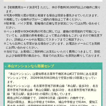
※【初期費用カード決済可】ただし、仲介手数料30,000円以上の物件に限り
ます。
※写真や間取り図が現状と相違する場合は現状を優先させていただきます。
※掲載している物件が万が一ご成約の場合はご了承ください。
※駐車場、バイク置場、駐輪場の正確な空き状況についてはお問い合わせく
ださい。
※ペット飼育やSOHO利用の可否に関しては、建物の管理規約で可能になっ
ていても、お部屋の所有者様によって禁止の場合もございますので御注意下
さい。詳細はメールやお電話にてスタッフまでご相談下さい。
※こちら以外にも空室がある場合がございます。お電話かメールにてお気軽
にお問い合わせください。
※当社では、お客様にご契約時にお支払いいただく費用につきまして、防犯
および金銭管理の観点から、現金でのお支払いを原則お断りしております。
本山マンションなら部屋セレブ
『本山マンション』は愛知県名古屋市千種区本山町2丁目68にある賃貸
マンションです。 2026年08月06日時点で空室が残り0部屋となってい
ます。
本山マンションは 、名古屋市営地下鉄東山線『本山駅』徒歩3分 、名古
屋市営地下鉄東山線『東山公園駅』徒歩13分 、名古屋市営地下鉄東山
線『覚王山駅』徒歩14分 の場所に立地しています。
構造はRCの3階建てで、1980年3月築（築46年）の物件です。
周辺の環境は、 東山小学校まで446m、 城山中学校まで914m、 愛知工
業大学 大学院・経営情報科学研究科まで201m、 100まで139m、 マッ