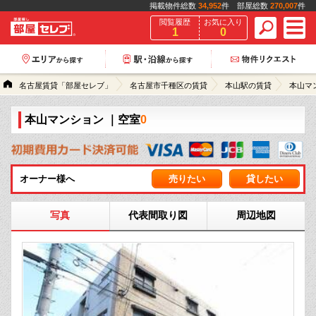
掲載物件総数
34,952
件 部屋総数
270,007
件
閲覧履歴
お気に入り
1
0
名古屋賃貸「部屋セレブ」
名古屋市千種区の賃貸
本山駅の賃貸
本山マ
本山マンション
｜空室
0
オーナー様へ
売りたい
貸したい
写真
代表間取り図
周辺地図