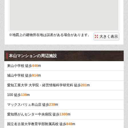
※地図上の建物所在地は誤差がある場合があります。
大きく表示
本山マンションの周辺施設
東山小学校 徒歩
446
m
城山中学校 徒歩
914
m
愛知工業大学 大学院・経営情報科学研究科 徒歩
201
m
100 徒歩
139
m
マックスバリュ本山店 徒歩
239
m
愛知県がんセンター中央病院 徒歩
1300
m
国立名古屋大学教育学部附属高校 徒歩
848
m