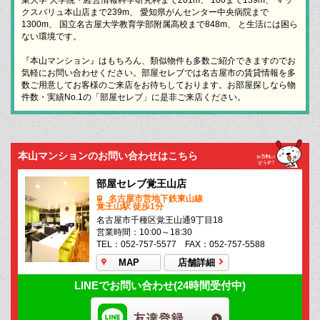
クスバリュ本山店まで239m、 愛知県がんセンター中央病院まで
1300m、 国立名古屋大学教育学部附属高校まで848m、 と生活には困ら
ない環境です。
『本山マンション』はもちろん、類似物件も多数ご紹介できますのでお
気軽にお問い合わせください。部屋セレブでは名古屋市の賃貸情報を多
数ご用意してお客様のご来店をお待ちしております。お部屋探しなら物
件数・実績No.1の「部屋セレブ」に是非ご来店ください。
本山マンションのお問い合わせはこちら
部屋セレブ覚王山店
名古屋市営地下鉄東山線
覚王山駅 徒歩1分
名古屋市千種区覚王山通9丁目18
営業時間：10:00～18:30
TEL：052-757-5577 FAX：052-757-5588
MAP
店舗詳細
LINEでお問い合わせ(24時間受付中)