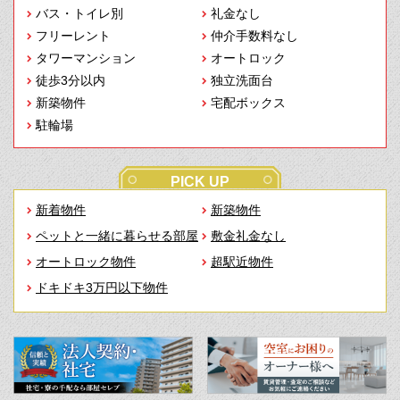
バス・トイレ別
礼金なし
フリーレント
仲介手数料なし
タワーマンション
オートロック
徒歩3分以内
独立洗面台
新築物件
宅配ボックス
駐輪場
PICK UP
新着物件
新築物件
ペットと一緒に暮らせる部屋
敷金礼金なし
オートロック物件
超駅近物件
ドキドキ3万円以下物件