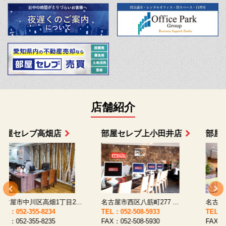
店舗紹介
部屋セレブ上小田井店
部屋セレブ中村店
名古屋市西区八筋町277 ...
名古屋市中村区太閤通9-1...
TEL：052-508-5933
TEL：052-481-0853
T
FAX：052-508-5930
FAX：052-481-3587
F