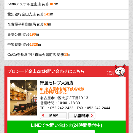
Seriaアスナル金山店 徒歩
387
m
愛知銀行金山支店 徒歩
141
m
名古屋平和郵便局 徒歩
63
m
葉場公園 徒歩
190
m
中警察署 徒歩
1328
m
CoCo壱番屋中区市民会館前店 徒歩
18
m
プロシード金山2のお問い合わせはこちら
部屋セレブ大須店
名古屋市営地下鉄名城線
上前津駅 徒歩5分
名古屋市中区大須 3丁目19-13
営業時間：10:00～18:30
TEL：052-242-2422 FAX：052-242-2444
MAP
店舗詳細
LINEでお問い合わせ(24時間受付中)