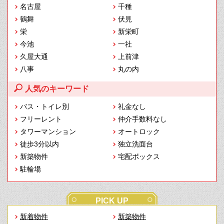
名古屋
千種
鶴舞
伏見
栄
新栄町
今池
一社
久屋大通
上前津
八事
丸の内
人気のキーワード
バス・トイレ別
礼金なし
フリーレント
仲介手数料なし
タワーマンション
オートロック
徒歩3分以内
独立洗面台
新築物件
宅配ボックス
駐輪場
PICK UP
新着物件
新築物件