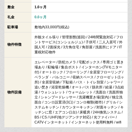
敷金
1.0ヶ月
礼金
0.0ヶ月
駐車場
敷地内33,000円(税込)
外観タイル張り / 管理形態(巡回) / 24時間緊急対応 / フロ
ントサービス(コンシェルジュ) / 子供可 / 二人入居可 / 外
物件特徴
国人可 / 2面採光 / 3方角住宅 / 角部屋 / 洗面所にドア / IT
重税対応物件
エレベーター / 防犯カメラ / 宅配ボックス / 専用ゴミ置き
場あり / 駐輪場 / 集合ポスト / インターホン(TVモニター
付) / オートロック / フローリング / 全居室フローリング /
ベランダ・バルコニー / 収納スペース / クローゼット(1ヶ
所) / 全居室収納 / 下駄箱 / バス・トイレ別室 / シャワー /
追い焚き / 浴室乾燥機 / オートバス / 脱衣所 / 給湯 / 3点給
物件設備
湯 / ウォシュレット / ウォームレット / 洗面台 / 洗面所独
立 / シャンプードレッサー / 洗濯機置き場(室内) / 独立洗
面台 / コンロ設置済(3口) / コンロ種類(都市) / グリル / シ
ステムキッチン / カウンターキッチン / 対面キッチン / キ
ッチンに窓 / エアコン(1台) / 床暖房 / 24H換気システム /
BS / CS / UHF(地デジアンテナ対応) / 光ファイバー /
CATVインターネット / インターネット使用料無料 / wifi