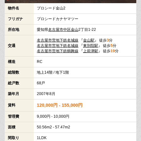
物件名
プロシード金山2
フリガナ
プロシードカナヤマツー
所在地
愛知県
名古屋市中区
金山
2丁目1-22
名古屋市営地下鉄名城線
『
金山駅
』 徒歩
3
分
交通
名古屋市営地下鉄名城線
『
東別院駅
』 徒歩
5
分
名古屋市営地下鉄鶴舞線
『
上前津駅
』 徒歩
19
分
構造
RC
総階数
地上14階 / 地下1階
総戸数
68戸
築年月
2007年8月
120,000円 - 155,000円
賃料
管理費
9,000円 - 10,000円
面積
50.56m2 - 57.47m2
間取り
1LDK