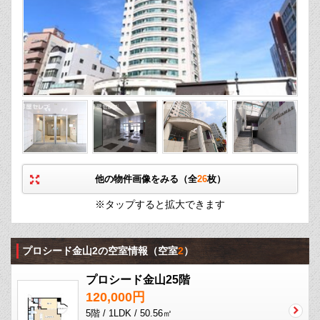
他の物件画像をみる（全
26
枚）
※タップすると拡大できます
プロシード金山2の空室情報
（空室
2
）
プロシード金山25階
120,000円
5階 / 1LDK / 50.56㎡