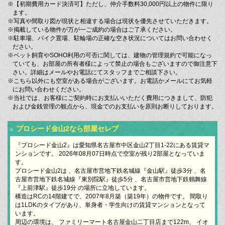
※【初期費用カード決済可】ただし、仲介手数料30,000円以上の物件に限り
ます。
※写真や間取り図が現状と相違する場合は現状を優先させていただきます。
※掲載している物件が万が一ご成約の場合はご了承ください。
※駐車場、バイク置場、駐輪場の正確な空き状況についてはお問い合わせく
ださい。
※ペット飼育やSOHO利用の可否に関しては、建物の管理規約で可能になっ
ていても、お部屋の所有者様によって禁止の場合もございますので御注意下
さい。詳細はメールやお電話にてスタッフまでご相談下さい。
※こちら以外にも空室がある場合がございます。お電話かメールにてお気軽
にお問い合わせください。
※当社では、お客様にご契約時にお支払いいただく費用につきまして、防犯
および金銭管理の観点から、現金でのお支払いを原則お断りしております。
プロシード金山2なら部屋セレブ
『プロシード金山2』は愛知県名古屋市中区金山2丁目1-22にある賃貸マ
ンションです。 2026年08月07日時点で空室が残り2部屋となっていま
す。
プロシード金山2は 、名古屋市営地下鉄名城線『金山駅』徒歩3分 、名
古屋市営地下鉄名城線『東別院駅』徒歩5分 、名古屋市営地下鉄鶴舞線
『上前津駅』徒歩19分 の場所に立地しています。
構造はRCの14階建てで、2007年8月築（築19年）の物件です。 間取り
は1LDKのタイプがあり、単身者・学生向けの賃貸マンションとなって
います。
周辺の環境は、 ファミリーマート名古屋金山二丁目店まで122m、 イオ