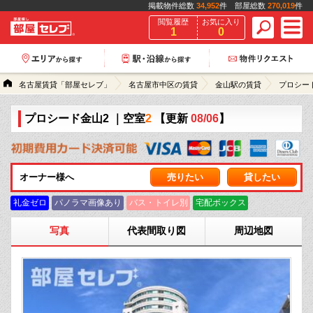
掲載物件総数
34,952
件 部屋総数
270,019
件
閲覧履歴
お気に入り
1
0
名古屋賃貸「部屋セレブ」
名古屋市中区の賃貸
金山駅の賃貸
プロシー
プロシード金山2
｜空室
2
【更新
08/06
】
オーナー様へ
売りたい
貸したい
礼金ゼロ
パノラマ画像あり
バス・トイレ別
宅配ボックス
写真
代表間取り図
周辺地図