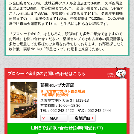
ン金山店まで288m、 成城石井アスナル金山店まで340m、 スギ薬局金
山北店まで169m、 水谷病院まで546m、 金山小町まで312m、 Seriaア
スナル金山店まで387m、 愛知銀行金山支店まで141m、 名古屋平和郵
便局まで63m、 葉場公園まで190m、 中警察署まで1328m、 CoCo壱番
屋中区市民会館前店まで18m、 と生活には困らない環境です。
『プロシード金山2』はもちろん、類似物件も多数ご紹介できますので
お気軽にお問い合わせください。部屋セレブでは名古屋市の賃貸情報を
多数ご用意してお客様のご来店をお待ちしております。お部屋探しなら
物件数・実績No.1の「部屋セレブ」に是非ご来店ください。
プロシード金山2のお問い合わせはこちら
部屋セレブ大須店
名古屋市営地下鉄名城線
上前津駅 徒歩5分
名古屋市中区大須 3丁目19-13
営業時間：10:00～18:30
TEL：052-242-2422 FAX：052-242-2444
MAP
店舗詳細
LINEでお問い合わせ(24時間受付中)