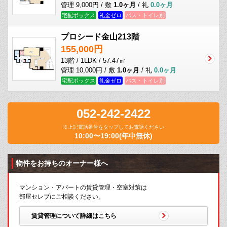
管理 9,000円 / 敷
1.0ヶ月
/ 礼
0.0ヶ月
宅配ボックス
礼金ゼロ
バス・トイレ別
プロシード金山213階
155,000円
13階 / 1LDK / 57.47㎡
管理 10,000円 / 敷
1.0ヶ月
/ 礼
0.0ヶ月
宅配ボックス
礼金ゼロ
バス・トイレ別
052-242-2422
※上記電話番号をタップしてお電話ください
10:00〜19:00(年中無休)
物件をお持ちのオーナー様へ
マンション・アパートの賃貸管理・空室対策は
部屋セレブにご相談ください。
賃貸管理について詳細はこちら