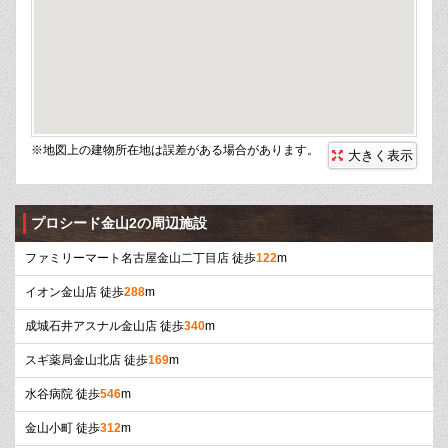
※地図上の建物所在地は誤差がある場合があります。
大きく表示
プロシード金山2の周辺施設
ファミリーマート名古屋金山二丁目店 徒歩
122
m
イオン金山店 徒歩
288
m
成城石井アスナル金山店 徒歩
340
m
スギ薬局金山北店 徒歩
169
m
水谷病院 徒歩
546
m
金山小町 徒歩
312
m