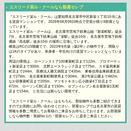
エスリード栄ル・クールなら部屋セレブ
『エスリード栄ル・クール』は愛知県名古屋市中区新栄１丁目10-8にあ
る賃貸マンションです。 2026年08月09日時点で空室が残り9部屋とな
っています。
エスリード栄ル・クールは 、名古屋市営地下鉄東山線『新栄町駅』徒歩
7分 、名古屋市営地下鉄東山線『栄駅』徒歩10分 、名古屋市営地下鉄桜
通線『高岳駅』徒歩10分 の場所に立地しています。
構造はRCの15階建てで、2023年9月築（築2年）の物件です。 間取り
は1Kのタイプがあり、単身者・学生向けの賃貸マンションとなっていま
す。
周辺の環境は、 ローソンストア100東新町店まで122m、 プロマーケッ
ト新栄店まで300m、 北野エースラシック店まで775m、 スギ薬局東新
町店まで244m、 医療法人勝又病院まで435m、 東春信用金庫錦通支店
まで278m、 名古屋東新町郵便局まで304m、 第2号栄公園まで482m、
なか卯東新町店まで205m、 マツモトキヨシ広小路栄4丁目店まで
472m、 ローソンCBC店まで150m、 セブンイレブン名古屋新栄1瓦町
店まで154m、 と生活には困らない環境です。
『エスリード栄ル・クール』はもちろん、類似物件も多数ご紹介できま
すのでお気軽にお問い合わせください。部屋セレブでは名古屋市の賃貸
情報を多数ご用意してお客様のご来店をお待ちしております。お部屋探
しなら物件数・実績No.1の「部屋セレブ」に是非ご来店ください。