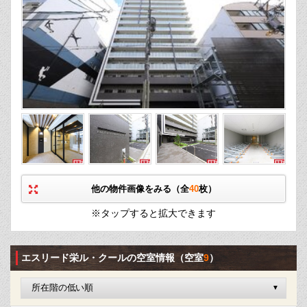
他の物件画像をみる（全
40
枚）
※タップすると拡大できます
エスリード栄ル・クールの空室情報
（空室
9
）