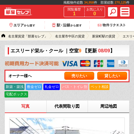
掲載物件総数
34,958
件 部屋総数
270,125
件
閲覧履歴
お気に入り
1
0
名古屋賃貸「部屋セレブ」
名古屋市中区の賃貸
新栄町駅の賃貸
エスリ
エスリード栄ル・クール
｜空室
9
【更新
08/09
】
オーナー様へ
売りたい
貸したい
新築・築浅
敷金ゼロ
礼金ゼロ
バス・トイレ別
ペット相談
宅配ボックス
写真
代表間取り図
周辺地図