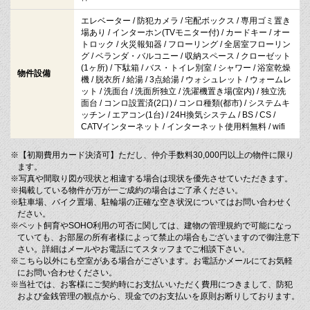
エレベーター / 防犯カメラ / 宅配ボックス / 専用ゴミ置き
場あり / インターホン(TVモニター付) / カードキー / オー
トロック / 火災報知器 / フローリング / 全居室フローリン
グ / ベランダ・バルコニー / 収納スペース / クローゼット
(1ヶ所) / 下駄箱 / バス・トイレ別室 / シャワー / 浴室乾燥
物件設備
機 / 脱衣所 / 給湯 / 3点給湯 / ウォシュレット / ウォームレ
ット / 洗面台 / 洗面所独立 / 洗濯機置き場(室内) / 独立洗
面台 / コンロ設置済(2口) / コンロ種類(都市) / システムキ
ッチン / エアコン(1台) / 24H換気システム / BS / CS /
CATVインターネット / インターネット使用料無料 / wifi
※【初期費用カード決済可】ただし、仲介手数料30,000円以上の物件に限り
ます。
※写真や間取り図が現状と相違する場合は現状を優先させていただきます。
※掲載している物件が万が一ご成約の場合はご了承ください。
※駐車場、バイク置場、駐輪場の正確な空き状況についてはお問い合わせく
ださい。
※ペット飼育やSOHO利用の可否に関しては、建物の管理規約で可能になっ
ていても、お部屋の所有者様によって禁止の場合もございますので御注意下
さい。詳細はメールやお電話にてスタッフまでご相談下さい。
※こちら以外にも空室がある場合がございます。お電話かメールにてお気軽
にお問い合わせください。
※当社では、お客様にご契約時にお支払いいただく費用につきまして、防犯
および金銭管理の観点から、現金でのお支払いを原則お断りしております。