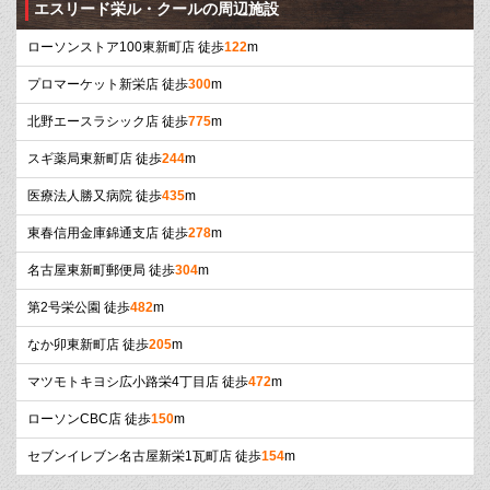
エスリード栄ル・クールの周辺施設
ローソンストア100東新町店 徒歩
122
m
プロマーケット新栄店 徒歩
300
m
北野エースラシック店 徒歩
775
m
スギ薬局東新町店 徒歩
244
m
医療法人勝又病院 徒歩
435
m
東春信用金庫錦通支店 徒歩
278
m
名古屋東新町郵便局 徒歩
304
m
第2号栄公園 徒歩
482
m
なか卯東新町店 徒歩
205
m
マツモトキヨシ広小路栄4丁目店 徒歩
472
m
ローソンCBC店 徒歩
150
m
セブンイレブン名古屋新栄1瓦町店 徒歩
154
m