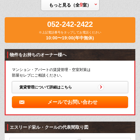
9
もっと見る（全
室）
052-242-2422
※上記電話番号をタップしてお電話ください
10:00〜19:00(年中無休)
物件をお持ちのオーナー様へ
マンション・アパートの賃貸管理・空室対策は
部屋セレブにご相談ください。
賃貸管理について詳細はこちら
メールでお問い合わせ
エスリード栄ル・クールの代表間取り図