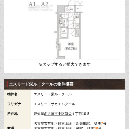
※タップすると拡大できます
エスリード栄ル・クールの物件概要
物件名
エスリード栄ル・クール
フリガナ
エスリードサカエルクール
所在地
愛知県
名古屋市中区
新栄
１丁目10-8
名古屋市営地下鉄東山線
『
新栄町駅
』 徒歩
7
分
交通
名古屋市営地下鉄東山線
『
栄駅
』 徒歩
10
分