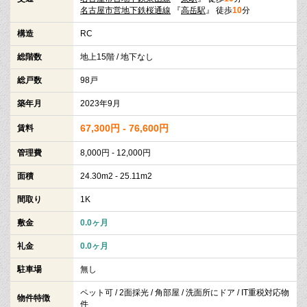
名古屋市営地下鉄桜通線
『
高岳駅
』 徒歩
10
分
構造
RC
総階数
地上15階 / 地下なし
総戸数
98戸
築年月
2023年9月
67,300円 - 76,600円
賃料
管理費
8,000円 - 12,000円
面積
24.30m2 - 25.11m2
間取り
1K
敷金
0.0ヶ月
礼金
0.0ヶ月
駐車場
無し
ペット可 / 2面採光 / 角部屋 / 洗面所にドア / IT重税対応物
物件特徴
件