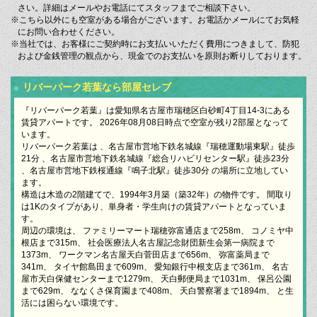
さい。詳細はメールやお電話にてスタッフまでご相談下さい。
※こちら以外にも空室がある場合がございます。お電話かメールにてお気軽
にお問い合わせください。
※当社では、お客様にご契約時にお支払いいただく費用につきまして、防犯
および金銭管理の観点から、現金でのお支払いを原則お断りしております。
リバーパーク若葉なら部屋セレブ
『リバーパーク若葉』は愛知県名古屋市瑞穂区白砂町4丁目14-3にある
賃貸アパートです。 2026年08月08日時点で空室が残り2部屋となって
います。
リバーパーク若葉は 、名古屋市営地下鉄名城線『瑞穂運動場東駅』徒歩
21分 、名古屋市営地下鉄名城線『総合リハビリセンター駅』徒歩23分
、名古屋市営地下鉄桜通線『鳴子北駅』徒歩30分 の場所に立地してい
ます。
構造は木造の2階建てで、1994年3月築（築32年）の物件です。 間取り
は1Kのタイプがあり、単身者・学生向けの賃貸アパートとなっていま
す。
周辺の環境は、 ファミリーマート瑞穂弥富通店まで258m、 コノミヤ中
根店まで315m、 社会医療法人名古屋記念財団新生会第一病院まで
1373m、 ワークマン名古屋天白菅田店まで656m、 弥富薬局まで
341m、 タイヤ館島田まで609m、 愛知銀行中根支店まで361m、 名古
屋市天白保健センターまで1279m、 天白郵便局まで1031m、 保呂公園
まで629m、 ななくさ保育園まで408m、 天白警察署まで1894m、 と生
活には困らない環境です。