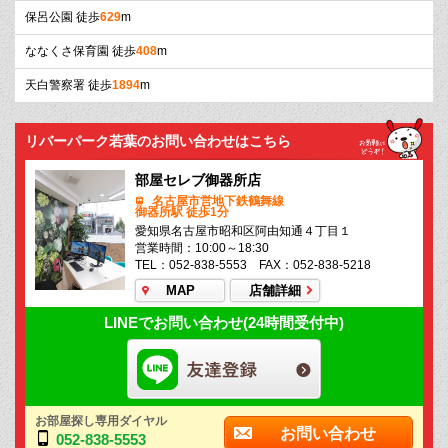
保呂公園 徒歩
629
m
ななくさ保育園 徒歩
408
m
天白警察署 徒歩
1894
m
リバーパーク若葉のお問い合わせはこちら
部屋セレブ御器所店
名古屋市営地下鉄鶴舞線
御器所駅 徒歩1分
愛知県名古屋市昭和区阿由知通４丁目１
営業時間：10:00～18:30
TEL：052-838-5553 FAX：052-838-5218
MAP
店舗詳細
LINEでお問い合わせ(24時間受付中)
お部屋探し専用ダイヤル
お問い合わせ
052-838-5553