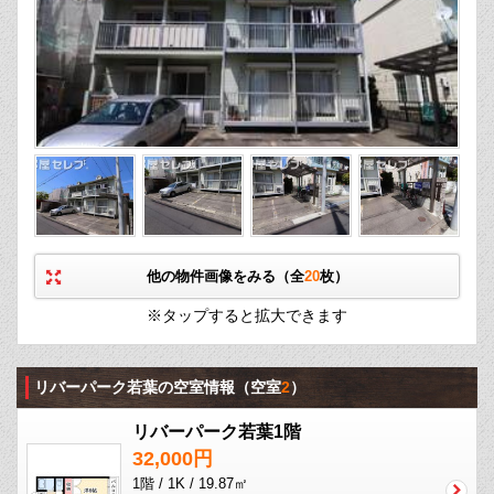
他の物件画像をみる（全
20
枚）
※タップすると拡大できます
リバーパーク若葉の空室情報
（空室
2
）
リバーパーク若葉1階
32,000円
1階 / 1K / 19.87㎡