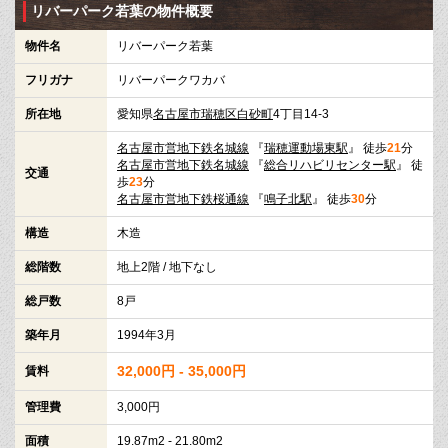
リバーパーク若葉の物件概要
物件名
リバーパーク若葉
フリガナ
リバーパークワカバ
所在地
愛知県
名古屋市瑞穂区
白砂町
4丁目14-3
名古屋市営地下鉄名城線
『
瑞穂運動場東駅
』 徒歩
21
分
名古屋市営地下鉄名城線
『
総合リハビリセンター駅
』 徒
交通
歩
23
分
名古屋市営地下鉄桜通線
『
鳴子北駅
』 徒歩
30
分
構造
木造
総階数
地上2階 / 地下なし
総戸数
8戸
築年月
1994年3月
32,000円 - 35,000円
賃料
管理費
3,000円
面積
19.87m2 - 21.80m2