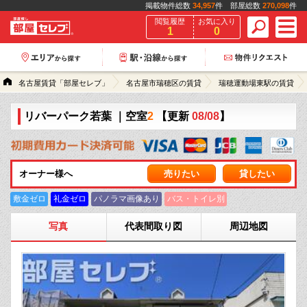
掲載物件総数
34,957
件 部屋総数
270,098
件
閲覧履歴
お気に入り
1
0
名古屋賃貸「部屋セレブ」
名古屋市瑞穂区の賃貸
瑞穂運動場東駅の賃貸
リバーパーク若葉
｜空室
2
【更新
08/08
】
オーナー様へ
売りたい
貸したい
敷金ゼロ
礼金ゼロ
パノラマ画像あり
バス・トイレ別
写真
代表間取り図
周辺地図