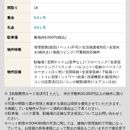
間取り
1K
敷金
0.0ヶ月
礼金
0.0ヶ月
駐車場
敷地内9,000円(税込)
管理形態(巡回) / ペット(不可) / 生活保護者対応 / 全室向
物件特徴
き(南向き) / 南面リビング / IT重税対応物件
駐輪場 / 玄関チャイム(音声なし) / フローリング / 全居室
フローリング / ベランダ・バルコニー / 収納スペース / ク
物件設備
ローゼット(1ヶ所) / 玄関収納 / 全居室収納 / 下駄箱 / バ
ス・トイレ別室 / シャワー / 給湯 / 洗濯機置き場(室内) /
コンロ設置済(1口) / コンロ種類(都市) / エアコン(1台)
※【初期費用カード決済可】ただし、仲介手数料30,000円以上の物件に限り
ます。
※写真や間取り図が現状と相違する場合は現状を優先させていただきます。
※掲載している物件が万が一ご成約の場合はご了承ください。
※駐車場、バイク置場、駐輪場の正確な空き状況についてはお問い合わせく
ださい。
※ペット飼育やSOHO利用の可否に関しては、建物の管理規約で可能になっ
ていても、お部屋の所有者様によって禁止の場合もございますので御注意下