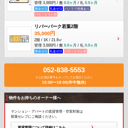
管理 3,000円 / 敷
0.0ヶ月
/ 礼
0.0ヶ月
敷金ゼロ
礼金ゼロ
パノラマ画像あり
バス・トイレ別
リバーパーク若葉2階
35,000円
2階 / 1K / 21.8㎡
管理 3,000円 / 敷
0.0ヶ月
/ 礼
0.0ヶ月
敷金ゼロ
礼金ゼロ
バス・トイレ別
052-838-5553
※上記電話番号をタップしてお電話ください
10:00〜19:00(年中無休)
物件をお持ちのオーナー様へ
マンション・アパートの賃貸管理・空室対策は
部屋セレブにご相談ください。
賃貸管理について詳細はこちら