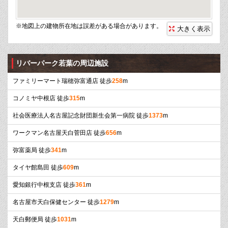
※地図上の建物所在地は誤差がある場合があります。
大きく表示
リバーパーク若葉の周辺施設
ファミリーマート瑞穂弥富通店 徒歩
258
m
コノミヤ中根店 徒歩
315
m
社会医療法人名古屋記念財団新生会第一病院 徒歩
1373
m
ワークマン名古屋天白菅田店 徒歩
656
m
弥富薬局 徒歩
341
m
タイヤ館島田 徒歩
609
m
愛知銀行中根支店 徒歩
361
m
名古屋市天白保健センター 徒歩
1279
m
天白郵便局 徒歩
1031
m