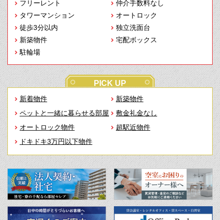
フリーレント
仲介手数料なし
タワーマンション
オートロック
徒歩3分以内
独立洗面台
新築物件
宅配ボックス
駐輪場
PICK UP
新着物件
新築物件
ペットと一緒に暮らせる部屋
敷金礼金なし
オートロック物件
超駅近物件
ドキドキ3万円以下物件