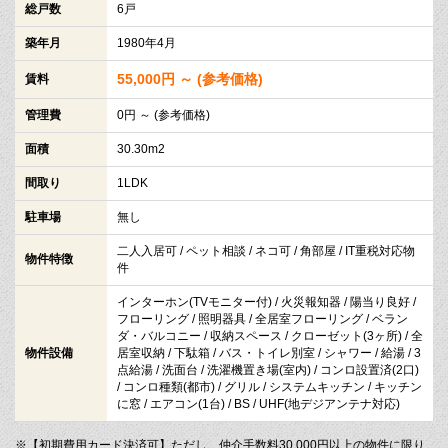
総戸数
6戸
築年月
1980年4月
55,000円 ～ (参考価格)
賃料
管理費
0円 ～ (参考価格)
面積
30.30m2
間取り
1LDK
駐車場
無し
二人入居可 / ペット相談 / ネコ可 / 角部屋 / IT重税対応物
物件特徴
件
インターホン(TVモニター付) / 火災報知器 / 陽当り良好 /
フローリング / 照明器具 / 全居室フローリング / ベラン
ダ・バルコニー / 収納スペース / クローゼット(3ヶ所) / 全
物件設備
居室収納 / 下駄箱 / バス・トイレ別室 / シャワー / 給湯 / 3
点給湯 / 洗面台 / 洗濯機置き場(室内) / コンロ設置済(2口)
/ コンロ種類(都市) / グリル / システムキッチン / キッチン
に窓 / エアコン(1台) / BS / UHF(地デジアンテナ対応)
※【初期費用カード決済可】ただし、仲介手数料30,000円以上の物件に限り