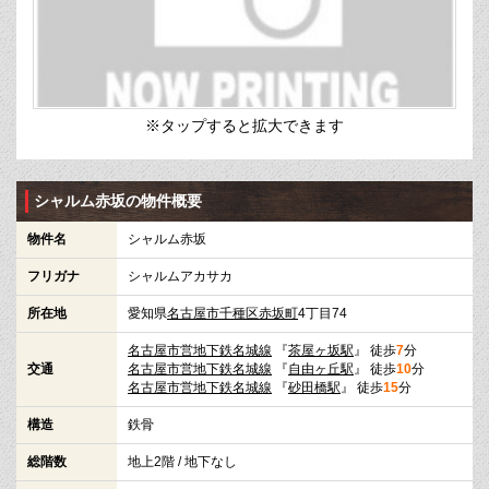
※タップすると拡大できます
シャルム赤坂の物件概要
物件名
シャルム赤坂
フリガナ
シャルムアカサカ
所在地
愛知県
名古屋市千種区
赤坂町
4丁目74
名古屋市営地下鉄名城線
『
茶屋ヶ坂駅
』 徒歩
7
分
交通
名古屋市営地下鉄名城線
『
自由ヶ丘駅
』 徒歩
10
分
名古屋市営地下鉄名城線
『
砂田橋駅
』 徒歩
15
分
構造
鉄骨
総階数
地上2階 / 地下なし