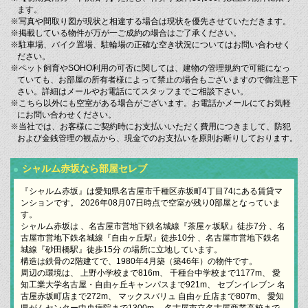
ます。
※写真や間取り図が現状と相違する場合は現状を優先させていただきます。
※掲載している物件が万が一ご成約の場合はご了承ください。
※駐車場、バイク置場、駐輪場の正確な空き状況についてはお問い合わせく
ださい。
※ペット飼育やSOHO利用の可否に関しては、建物の管理規約で可能になっ
ていても、お部屋の所有者様によって禁止の場合もございますので御注意下
さい。詳細はメールやお電話にてスタッフまでご相談下さい。
※こちら以外にも空室がある場合がございます。お電話かメールにてお気軽
にお問い合わせください。
※当社では、お客様にご契約時にお支払いいただく費用につきまして、防犯
および金銭管理の観点から、現金でのお支払いを原則お断りしております。
シャルム赤坂なら部屋セレブ
『シャルム赤坂』は愛知県名古屋市千種区赤坂町4丁目74にある賃貸マ
ンションです。 2026年08月07日時点で空室が残り0部屋となっていま
す。
シャルム赤坂は 、名古屋市営地下鉄名城線『茶屋ヶ坂駅』徒歩7分 、名
古屋市営地下鉄名城線『自由ヶ丘駅』徒歩10分 、名古屋市営地下鉄名
城線『砂田橋駅』徒歩15分 の場所に立地しています。
構造は鉄骨の2階建てで、1980年4月築（築46年）の物件です。
周辺の環境は、 上野小学校まで816m、 千種台中学校まで1177m、 愛
知工業大学名古屋・自由ヶ丘キャンパスまで921m、 セブンイレブン 名
古屋赤坂町店まで272m、 マックスバリュ 自由ヶ丘店まで807m、 愛知
県がんセンター中央病院まで1300m、 名古屋市立名古屋商業高校まで