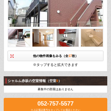
他の物件画像をみる（全
17
枚）
※タップすると拡大できます
シャルム赤坂の空室情報
（空室
0
）
募集中の部屋はありません
052-757-5577
※上記電話番号をタップしてお電話ください