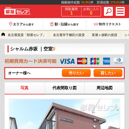
掲載物件総数
34,952
件 部屋総数
270,019
件
閲覧履歴
お気に入り
1
0
名古屋賃貸「部屋セレブ」
名古屋市千種区の賃貸
茶屋ヶ坂駅の賃貸
シ
シャルム赤坂
｜空室
0
オーナー様へ
売りたい
貸したい
写真
代表間取り図
周辺地図