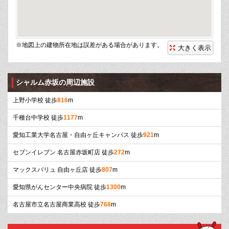
※地図上の建物所在地は誤差がある場合があります。
大きく表示
シャルム赤坂の周辺施設
上野小学校 徒歩
816
m
千種台中学校 徒歩
1177
m
愛知工業大学名古屋・自由ヶ丘キャンパス 徒歩
921
m
セブンイレブン 名古屋赤坂町店 徒歩
272
m
マックスバリュ 自由ヶ丘店 徒歩
807
m
愛知県がんセンター中央病院 徒歩
1300
m
名古屋市立名古屋商業高校 徒歩
768
m