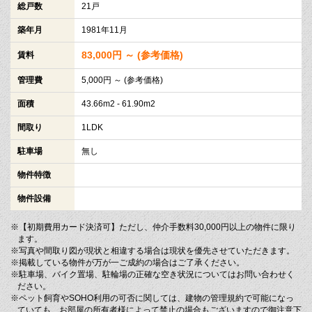
総戸数
21戸
築年月
1981年11月
83,000円 ～ (参考価格)
賃料
管理費
5,000円 ～ (参考価格)
面積
43.66m2 - 61.90m2
間取り
1LDK
駐車場
無し
物件特徴
物件設備
※【初期費用カード決済可】ただし、仲介手数料30,000円以上の物件に限り
ます。
※写真や間取り図が現状と相違する場合は現状を優先させていただきます。
※掲載している物件が万が一ご成約の場合はご了承ください。
※駐車場、バイク置場、駐輪場の正確な空き状況についてはお問い合わせく
ださい。
※ペット飼育やSOHO利用の可否に関しては、建物の管理規約で可能になっ
ていても、お部屋の所有者様によって禁止の場合もございますので御注意下