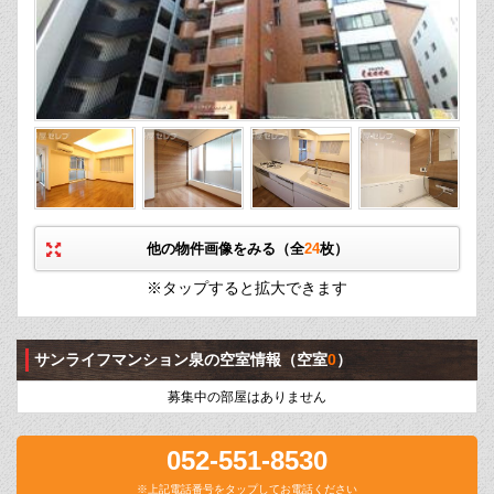
他の物件画像をみる（全
24
枚）
※タップすると拡大できます
サンライフマンション泉の空室情報
（空室
0
）
募集中の部屋はありません
052-551-8530
※上記電話番号をタップしてお電話ください