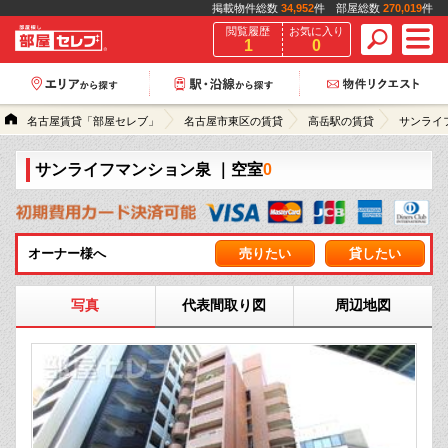
掲載物件総数
34,952
件 部屋総数
270,019
件
閲覧履歴
お気に入り
1
0
名古屋賃貸「部屋セレブ」
名古屋市東区の賃貸
高岳駅の賃貸
サンライ
サンライフマンション泉
｜空室
0
オーナー様へ
売りたい
貸したい
写真
代表間取り図
周辺地図