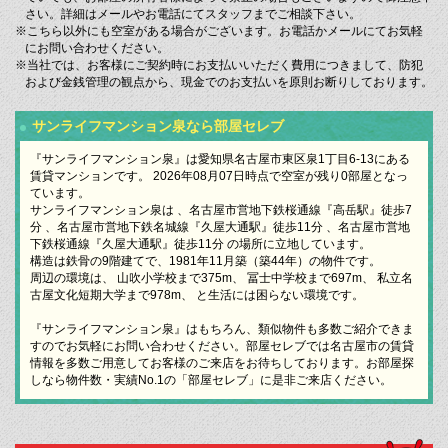
さい。詳細はメールやお電話にてスタッフまでご相談下さい。
※こちら以外にも空室がある場合がございます。お電話かメールにてお気軽
にお問い合わせください。
※当社では、お客様にご契約時にお支払いいただく費用につきまして、防犯
および金銭管理の観点から、現金でのお支払いを原則お断りしております。
サンライフマンション泉なら部屋セレブ
『サンライフマンション泉』は愛知県名古屋市東区泉1丁目6-13にある
賃貸マンションです。 2026年08月07日時点で空室が残り0部屋となっ
ています。
サンライフマンション泉は 、名古屋市営地下鉄桜通線『高岳駅』徒歩7
分 、名古屋市営地下鉄名城線『久屋大通駅』徒歩11分 、名古屋市営地
下鉄桜通線『久屋大通駅』徒歩11分 の場所に立地しています。
構造は鉄骨の9階建てで、1981年11月築（築44年）の物件です。
周辺の環境は、 山吹小学校まで375m、 冨士中学校まで697m、 私立名
古屋文化短期大学まで978m、 と生活には困らない環境です。
『サンライフマンション泉』はもちろん、類似物件も多数ご紹介できま
すのでお気軽にお問い合わせください。部屋セレブでは名古屋市の賃貸
情報を多数ご用意してお客様のご来店をお待ちしております。お部屋探
しなら物件数・実績No.1の「部屋セレブ」に是非ご来店ください。