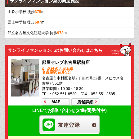
サンライフマンション泉の周辺施設
山吹小学校 徒歩
375
m
冨士中学校 徒歩
697
m
私立名古屋文化短期大学 徒歩
978
m
サンライフマンション...のお問い合わせはこちら
部屋セレブ名古屋駅前店
名鉄名古屋本線
名古屋駅 徒歩5分
名古屋市中村区名駅2丁目35号22番 メビウス名
古屋ビル1階
営業時間：10:00～18:30
TEL：052-551-8530 FAX：052-551-3585
MAP
店舗詳細
LINEでお問い合わせ(24時間受付中)