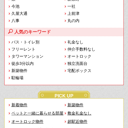
今池
一社
久屋大通
上前津
八事
丸の内
人気のキーワード
バス・トイレ別
礼金なし
フリーレント
仲介手数料なし
タワーマンション
オートロック
徒歩3分以内
独立洗面台
新築物件
宅配ボックス
駐輪場
PICK UP
新着物件
新築物件
ペットと一緒に暮らせる部屋
敷金礼金なし
オートロック物件
超駅近物件