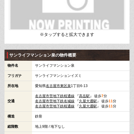
※タップすると拡大できます
サンライフマンション泉の物件概要
物件名
サンライフマンション泉
フリガナ
サンライフマンションイズミ
所在地
愛知県
名古屋市東区
泉
1丁目6-13
名古屋市営地下鉄桜通線
『
高岳駅
』 徒歩
7
分
交通
名古屋市営地下鉄名城線
『
久屋大通駅
』 徒歩
11
分
名古屋市営地下鉄桜通線
『
久屋大通駅
』 徒歩
11
分
構造
鉄骨
総階数
地上9階 / 地下なし