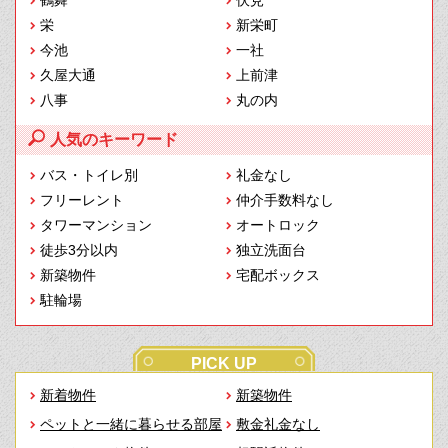
栄
新栄町
今池
一社
久屋大通
上前津
八事
丸の内
人気のキーワード
バス・トイレ別
礼金なし
フリーレント
仲介手数料なし
タワーマンション
オートロック
徒歩3分以内
独立洗面台
新築物件
宅配ボックス
駐輪場
PICK UP
新着物件
新築物件
ペットと一緒に暮らせる部屋
敷金礼金なし