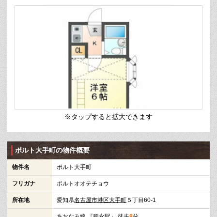
※タップすると拡大できます
ポルト大手町の物件概要
物件名
ポルト大手町
フリガナ
ポルトオオテチョウ
所在地
愛知県
名古屋市港区
大手町
５丁目60-1
あおなみ線
『
稲永駅
』 徒歩
8
分