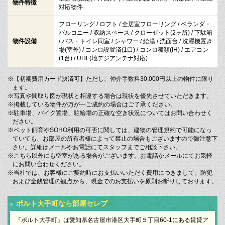
物件特徴
対応物件
フローリング / ロフト / 全居室フローリング / ベランダ・
バルコニー / 収納スペース / クローゼット(2ヶ所) / 下駄箱
物件設備
/ バス・トイレ同室 / シャワー / 給湯 / 洗面台 / 洗濯機置き
場(室外) / コンロ設置済(1口) / コンロ種類(IH) / エアコン
(1台) / UHF(地デジアンテナ対応)
※【初期費用カード決済可】ただし、仲介手数料30,000円以上の物件に限り
ます。
※写真や間取り図が現状と相違する場合は現状を優先させていただきます。
※掲載している物件が万が一ご成約の場合はご了承ください。
※駐車場、バイク置場、駐輪場の正確な空き状況についてはお問い合わせく
ださい。
※ペット飼育やSOHO利用の可否に関しては、建物の管理規約で可能になっ
ていても、お部屋の所有者様によって禁止の場合もございますので御注意下
さい。詳細はメールやお電話にてスタッフまでご相談下さい。
※こちら以外にも空室がある場合がございます。お電話かメールにてお気軽
にお問い合わせください。
※当社では、お客様にご契約時にお支払いいただく費用につきまして、防犯
および金銭管理の観点から、現金でのお支払いを原則お断りしております。
ポルト大手町なら部屋セレブ
『ポルト大手町』は愛知県名古屋市港区大手町５丁目60-1にある賃貸ア