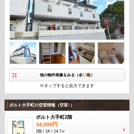
他の物件画像をみる（全
13
枚）
※タップすると拡大できます
ポルト大手町の空室情報
（空室
1
）
ポルト大手町2階
34,000円
2階 / 1K / 14.7㎡