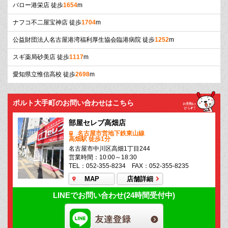
バロー港栄店 徒歩
1654
m
ナフコ不二屋宝神店 徒歩
1704
m
公益財団法人名古屋港湾福利厚生協会臨港病院 徒歩
1252
m
スギ薬局砂美店 徒歩
1117
m
愛知県立惟信高校 徒歩
2698
m
ポルト大手町のお問い合わせはこちら
部屋セレブ高畑店
名古屋市営地下鉄東山線
高畑駅 徒歩1分
名古屋市中川区高畑1丁目244
営業時間：10:00～18:30
TEL：052-355-8234 FAX：052-355-8235
MAP
店舗詳細
LINEでお問い合わせ(24時間受付中)