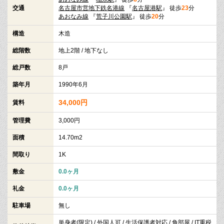
交通
名古屋市営地下鉄名港線
『
名古屋港駅
』 徒歩
23
分
あおなみ線
『
荒子川公園駅
』 徒歩
20
分
構造
木造
総階数
地上2階 / 地下なし
総戸数
8戸
築年月
1990年6月
34,000円
賃料
管理費
3,000円
面積
14.70m2
間取り
1K
敷金
0.0ヶ月
礼金
0.0ヶ月
駐車場
無し
単身者(限定) / 外国人可 / 生活保護者対応 / 角部屋 / IT重税