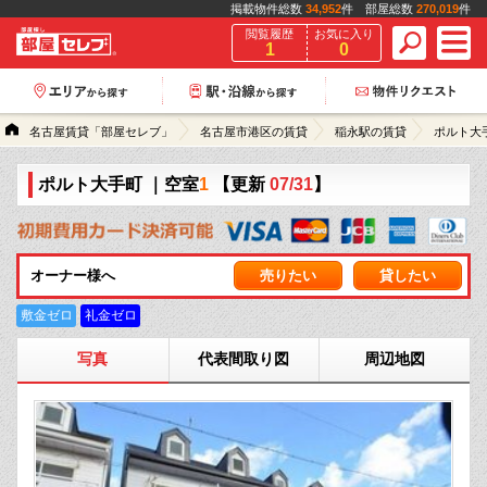
掲載物件総数
34,952
件 部屋総数
270,019
件
閲覧履歴
お気に入り
1
0
名古屋賃貸「部屋セレブ」
名古屋市港区の賃貸
稲永駅の賃貸
ポルト大
ポルト大手町
｜空室
1
【更新
07/31
】
オーナー様へ
売りたい
貸したい
敷金ゼロ
礼金ゼロ
写真
代表間取り図
周辺地図