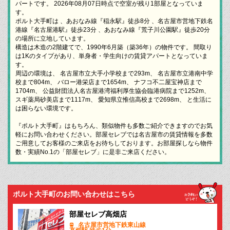
パートです。 2026年08月07日時点で空室が残り1部屋となっていま
す。
ポルト大手町は 、あおなみ線『稲永駅』徒歩8分 、名古屋市営地下鉄名
港線『名古屋港駅』徒歩23分 、あおなみ線『荒子川公園駅』徒歩20分
の場所に立地しています。
構造は木造の2階建てで、1990年6月築（築36年）の物件です。 間取り
は1Kのタイプがあり、単身者・学生向けの賃貸アパートとなっていま
す。
周辺の環境は、 名古屋市立大手小学校まで293m、 名古屋市立港南中学
校まで804m、 バロー港栄店まで1654m、 ナフコ不二屋宝神店まで
1704m、 公益財団法人名古屋港湾福利厚生協会臨港病院まで1252m、
スギ薬局砂美店まで1117m、 愛知県立惟信高校まで2698m、 と生活に
は困らない環境です。
『ポルト大手町』はもちろん、類似物件も多数ご紹介できますのでお気
軽にお問い合わせください。部屋セレブでは名古屋市の賃貸情報を多数
ご用意してお客様のご来店をお待ちしております。お部屋探しなら物件
数・実績No.1の「部屋セレブ」に是非ご来店ください。
ポルト大手町のお問い合わせはこちら
部屋セレブ高畑店
名古屋市営地下鉄東山線