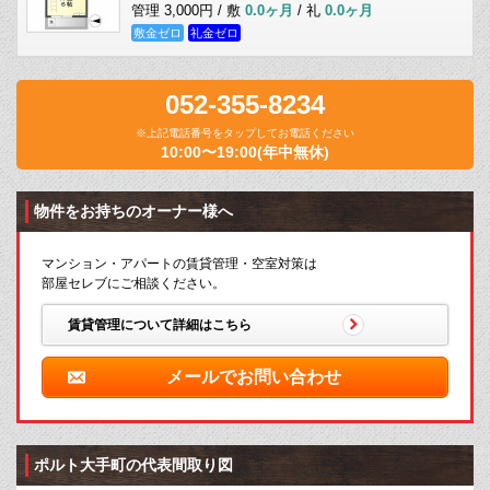
管理 3,000円 / 敷
0.0ヶ月
/ 礼
0.0ヶ月
敷金ゼロ
礼金ゼロ
052-355-8234
※上記電話番号をタップしてお電話ください
10:00〜19:00(年中無休)
物件をお持ちのオーナー様へ
マンション・アパートの賃貸管理・空室対策は
部屋セレブにご相談ください。
賃貸管理について詳細はこちら
メールでお問い合わせ
ポルト大手町の代表間取り図