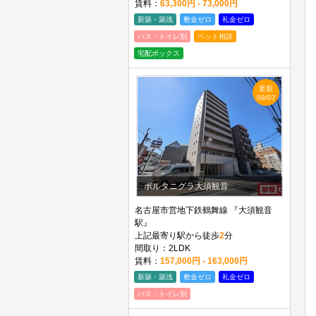
賃料：
63,300円 - 73,000円
新築・築浅
敷金ゼロ
礼金ゼロ
バス・トイレ別
ペット相談
宅配ボックス
更新
08/07
ポルタニグラ大須観音
名古屋市営地下鉄鶴舞線 『大須観音
駅』
上記最寄り駅から徒歩
2
分
間取り：2LDK
賃料：
157,000円 - 163,000円
新築・築浅
敷金ゼロ
礼金ゼロ
バス・トイレ別