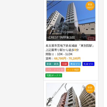
更新
08/07
CREST TAPP東別院
名古屋市営地下鉄名城線 『東別院駅』
上記最寄り駅から徒歩
8
分
間取り：1DK - 1LDK
賃料：
68,700円 - 70,100円
新築・築浅
分譲
敷金ゼロ
礼金ゼロ
バス・トイレ別
ペット相談
宅配ボックス
更新
08/07