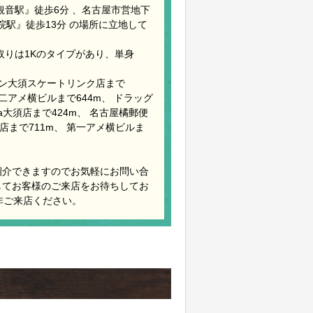
音駅』徒歩6分 、名古屋市営地下
院駅』徒歩13分 の場所に立地して
間取りは1Kのタイプがあり、単身
ソン大須スケートリンク店まで
第二アメ横ビルまで644m、 ドラッグ
ia大須店まで424m、 名古屋橘郵便
店まで711m、 第一アメ横ビルま
紹介できますのでお気軽にお問い合
してお客様のご来店をお待ちしてお
非ご来店ください。