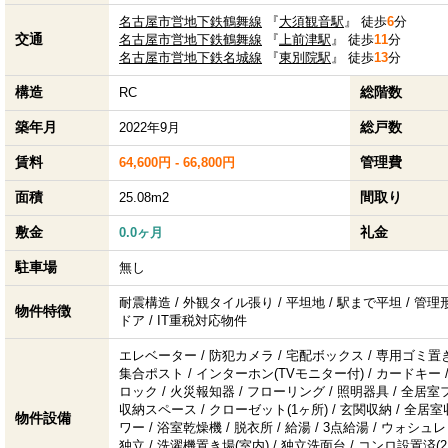
名古屋市営地下鉄鶴舞線
『
大須観音駅
』 徒歩
6
分
交通
名古屋市営地下鉄鶴舞線
『
上前津駅
』 徒歩
11
分
名古屋市営地下鉄名城線
『
東別院駅
』 徒歩
13
分
構造
総階数
RC
築年月
総戸数
2022年9月
賃料
管理費
64,600円 - 66,800円
面積
間取り
25.08m2
敷金
礼金
0.0ヶ月
駐車場
無し
耐震構造 / 外観タイル張り / 平坦地 / 駅まで平坦 / 管理形
物件特徴
ドア / IT重税対応物件
エレベーター / 防犯カメラ / 宅配ボックス / 専用ゴミ置き
集合ポスト / インターホン(TVモニター付) / カードキー 
ロック / 火災報知器 / フローリング / 照明器具 / 全居
収納スペース / クローゼット(1ヶ所) / 玄関収納 / 全居室
物件設備
ワー / 浴室乾燥機 / 脱衣所 / 給湯 / 3点給湯 / ウォシュ
独立 / 洗濯機置き場(室内) / 独立洗面台 / コンロ設置済(2