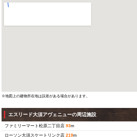
※地図上の建物所在地は誤差がある場合があります。
エスリード大須アヴェニューの周辺施設
ファミリーマート松原二丁目店
93
m
ローソン大須スケートリンク店
219
m