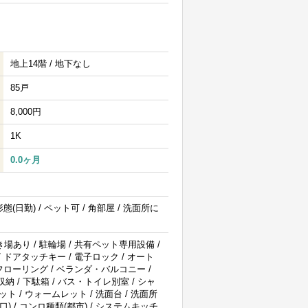
地上14階 / 地下なし
85戸
8,000円
1K
0.0ヶ月
態(日勤) / ペット可 / 角部屋 / 洗面所に
場あり / 駐輪場 / 共有ペット専用設備 /
/ ドアタッチキー / 電子ロック / オート
室フローリング / ベランダ・バルコニー /
収納 / 下駄箱 / バス・トイレ別室 / シャ
レット / ウォームレット / 洗面台 / 洗面所
口) / コンロ種類(都市) / システムキッチ