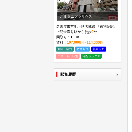
ポルタニグラサウス
名古屋市営地下鉄名城線 『東別院駅』
上記最寄り駅から徒歩
9
分
間取り：1LDK
賃料：
107,000円 - 114,000円
新築・築浅
敷金ゼロ
礼金ゼロ
バス・トイレ別
宅配ボックス
閲覧履歴