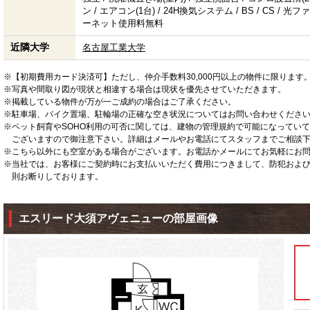
ン / エアコン(1台) / 24H換気システム / BS / CS / 
ーネット使用料無料
近隣大学
名古屋工業大学
※【初期費用カード決済可】ただし、仲介手数料30,000円以上の物件に限ります
※写真や間取り図が現状と相違する場合は現状を優先させていただきます。
※掲載している物件が万が一ご成約の場合はご了承ください。
※駐車場、バイク置場、駐輪場の正確な空き状況についてはお問い合わせくださ
※ペット飼育やSOHO利用の可否に関しては、建物の管理規約で可能になってい
ございますので御注意下さい。詳細はメールやお電話にてスタッフまでご相談
※こちら以外にも空室がある場合がございます。お電話かメールにてお気軽にお
※当社では、お客様にご契約時にお支払いいただく費用につきまして、防犯およ
則お断りしております。
エスリード大須アヴェニューの部屋画像