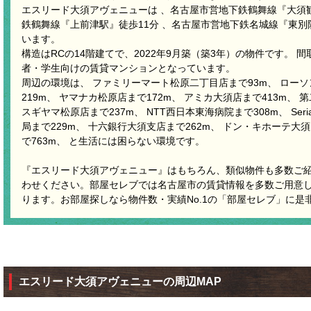
エスリード大須アヴェニューは 、名古屋市営地下鉄鶴舞線『大須観
鉄鶴舞線『上前津駅』徒歩11分 、名古屋市営地下鉄名城線『東別
います。
構造はRCの14階建てで、2022年9月築（築3年）の物件です。 
者・学生向けの賃貸マンションとなっています。
周辺の環境は、 ファミリーマート松原二丁目店まで93m、 ロー
219m、 ヤマナカ松原店まで172m、 アミカ大須店まで413m、 
スギヤマ松原店まで237m、 NTT西日本東海病院まで308m、 Ser
局まで229m、 十六銀行大須支店まで262m、 ドン・キホーテ大須
で763m、 と生活には困らない環境です。
『エスリード大須アヴェニュー』はもちろん、類似物件も多数ご
わせください。部屋セレブでは名古屋市の賃貸情報を多数ご用意
ります。お部屋探しなら物件数・実績No.1の「部屋セレブ」に是
エスリード大須アヴェニューの周辺MAP