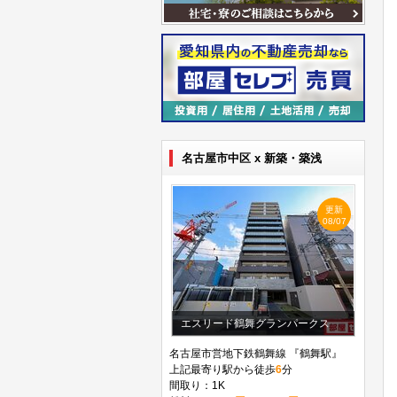
名古屋市中区 x 新築・築浅
更新
08/07
エスリード鶴舞グランパークス
名古屋市営地下鉄鶴舞線 『鶴舞駅』
上記最寄り駅から徒歩
6
分
間取り：1K