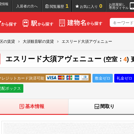
貸情報
お部屋探し
1
0
入居者の方へ
閲覧履歴
お気に入り
専用ダイヤル
区の賃貸
大須観音駅の賃貸
エスリード大須アヴェニュー
エスリード大須アヴェニュー
(空室：
4
)
クレジットカード決済可能
敷金ゼロ
礼金ゼロ
宅配ボックス
基本情報
間取り