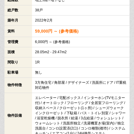
総戸数
38戸
築年月
2022年2月
59,000円 ～ (参考価格)
賃料
管理費
6,000円 ～ (参考価格)
面積
28.05m2 - 29.47m2
間取り
1R
駐車場
無し
3方角住宅 / 角部屋 / デザイナーズ / 洗面所にドア / IT重税
物件特徴
対応物件
エレベーター / 宅配ボックス / インターホン(TVモニター
付) / オートロック / フローリング / 全居室フローリング /
収納スペース / クローゼット(1ヶ所) / シューズウォーク
インクローゼット / 下駄箱 / バス・トイレ別室 / シャワー
物件設備
/ 浴室乾燥機 / 脱衣所 / 給湯 / 3点給湯 / ウォシュレット /
ウォームレット / 洗面所独立 / 洗濯機置き場(室内) / 独立
洗面台 / コンロ設置済(2口) / コンロ種類(都市) / システム
キッチン / エアコン(1台) / 24H換気システム