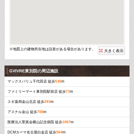
※地図上の建物所在地は誤差がある場合があります。
大きく表示
GVIVRE東別院の周辺施設
マックスバリュ千代田店 徒歩
536
m
ファミリーマート東別院駅前店 徒歩
73
m
スギ薬局金山北店 徒歩
293
m
アスナル金山 徒歩
706
m
医療法人聖真会横山記念病院 徒歩
1067
m
DCMカーマ名古屋白金店 徒歩
564
m