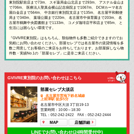
東別院駅前店まで73m、 スギ薬局金山北店まで293m、 アスナル金山ま
で706m、 医療法人聖真会横山記念病院まで1067m、 DCMカーマ名古
屋白金店まで564m、 中京銀行東別院支店まで135m、 名古屋平和郵便
局まで340m、 葉場公園まで220m、 名古屋市中保育園まで203m、 名
古屋市鶴舞中央図書館まで1133m、 コメダ珈琲店平和店まで85m、 と
生活には困らない環境です。
『GVIVRE東別院』はもちろん、類似物件も多数ご紹介できますのでお
気軽にお問い合わせください。部屋セレブでは名古屋市の賃貸情報を多
数ご用意してお客様のご来店をお待ちしております。お部屋探しなら物
件数・実績No.1の「部屋セレブ」に是非ご来店ください。
GVIVRE東別院のお問い合わせはこちら
部屋セレブ大須店
名古屋市営地下鉄名城線
上前津駅 徒歩5分
名古屋市中区大須 3丁目19-13
営業時間：10:00～18:30
TEL：052-242-2422 FAX：052-242-2444
MAP
店舗詳細
LINEでお問い合わせ(24時間受付中)