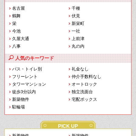
名古屋
千種
鶴舞
伏見
栄
新栄町
今池
一社
久屋大通
上前津
八事
丸の内
人気のキーワード
バス・トイレ別
礼金なし
フリーレント
仲介手数料なし
タワーマンション
オートロック
徒歩3分以内
独立洗面台
新築物件
宅配ボックス
駐輪場
PICK UP
新着物件
新築物件