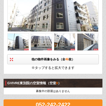
他の物件画像をみる（全
46
枚）
※タップすると拡大できます
GVIVRE東別院の空室情報
（空室
0
）
募集中の部屋はありません
052-242-2422