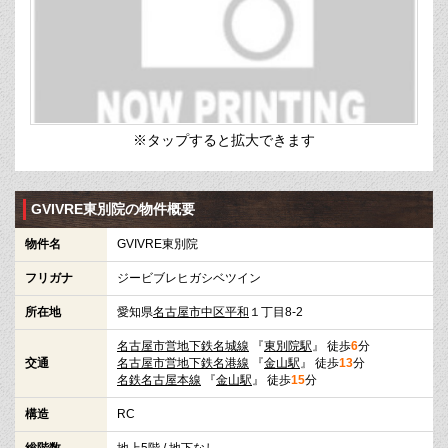
※タップすると拡大できます
GVIVRE東別院の物件概要
物件名
GVIVRE東別院
フリガナ
ジービブレヒガシベツイン
所在地
愛知県
名古屋市中区
平和
１丁目8-2
名古屋市営地下鉄名城線
『
東別院駅
』 徒歩
6
分
交通
名古屋市営地下鉄名港線
『
金山駅
』 徒歩
13
分
名鉄名古屋本線
『
金山駅
』 徒歩
15
分
構造
RC
総階数
地上5階 / 地下なし