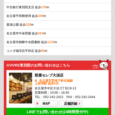
中京銀行東別院支店 徒歩
135
m
名古屋平和郵便局 徒歩
340
m
葉場公園 徒歩
220
m
名古屋市中保育園 徒歩
203
m
名古屋市鶴舞中央図書館 徒歩
1133
m
コメダ珈琲店平和店 徒歩
85
m
GVIVRE東別院のお問い合わせはこちら
部屋セレブ大須店
名古屋市営地下鉄名城線
上前津駅 徒歩5分
名古屋市中区大須 3丁目19-13
営業時間：10:00～18:30
TEL：052-242-2422 FAX：052-242-2444
MAP
店舗詳細
LINEでお問い合わせ(24時間受付中)