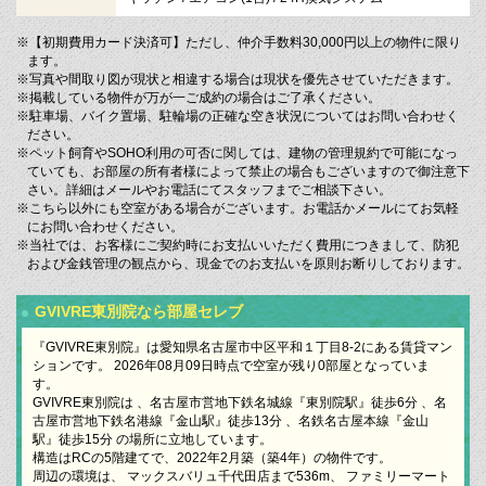
※【初期費用カード決済可】ただし、仲介手数料30,000円以上の物件に限り
ます。
※写真や間取り図が現状と相違する場合は現状を優先させていただきます。
※掲載している物件が万が一ご成約の場合はご了承ください。
※駐車場、バイク置場、駐輪場の正確な空き状況についてはお問い合わせく
ださい。
※ペット飼育やSOHO利用の可否に関しては、建物の管理規約で可能になっ
ていても、お部屋の所有者様によって禁止の場合もございますので御注意下
さい。詳細はメールやお電話にてスタッフまでご相談下さい。
※こちら以外にも空室がある場合がございます。お電話かメールにてお気軽
にお問い合わせください。
※当社では、お客様にご契約時にお支払いいただく費用につきまして、防犯
および金銭管理の観点から、現金でのお支払いを原則お断りしております。
GVIVRE東別院なら部屋セレブ
『GVIVRE東別院』は愛知県名古屋市中区平和１丁目8-2にある賃貸マン
ションです。 2026年08月09日時点で空室が残り0部屋となっていま
す。
GVIVRE東別院は 、名古屋市営地下鉄名城線『東別院駅』徒歩6分 、名
古屋市営地下鉄名港線『金山駅』徒歩13分 、名鉄名古屋本線『金山
駅』徒歩15分 の場所に立地しています。
構造はRCの5階建てで、2022年2月築（築4年）の物件です。
周辺の環境は、 マックスバリュ千代田店まで536m、 ファミリーマート