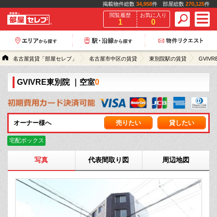
掲載物件総数
34,958
件 部屋総数
270,125
件
閲覧履歴
お気に入り
1
0
名古屋賃貸「部屋セレブ」
名古屋市中区の賃貸
東別院駅の賃貸
GVIV
GVIVRE東別院
｜空室
0
オーナー様へ
売りたい
貸したい
宅配ボックス
写真
代表間取り図
周辺地図