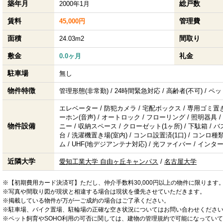
築年月
総戸数
2000年1月
賃料
管理費
45,000円
面積
間取り
24.03m2
敷金
礼金
0.0ヶ月
駐車場
無し
物件特徴
管理形態(非常勤) / 24時間緊急対応 / 高齢者(不可) / ペッ
エレベーター / 防犯カメラ / 宅配ボックス / 専用ゴミ置き
ーホン(音声) / オートロック / フローリング / 照明器具
物件設備
ニー / 収納スペース / クローゼット(1ヶ所) / 下駄箱 / バ
台 / 洗濯機置き場(室内) / コンロ設置済(1口) / コンロ種類
ム / UHF(地デジアンテナ対応) / 光ファイバー / イ
近隣大学
愛知工業大学 自由ヶ丘キャンパス
/
名古屋大学
※【初期費用カード決済可】ただし、仲介手数料30,000円以上の物件に限ります
※写真や間取り図が現状と相違する場合は現状を優先させていただきます。
※掲載している物件が万が一ご成約の場合はご了承ください。
※駐車場、バイク置場、駐輪場の正確な空き状況についてはお問い合わせくださ
※ペット飼育やSOHO利用の可否に関しては、建物の管理規約で可能になってい