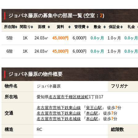
ジョバネ藤原の募集中の部屋一覧
(空室：
2
)
所在階
間取り
面積
賃料
管理費
敷金
保証金
礼金
5階
1K
24.03㎡
45,000円
6,000円
0.0ヶ月
1.0ヶ月
0.0ヶ月
6階
1K
24.03㎡
45,000円
6,000円
0.0ヶ月
1.0ヶ月
0.0ヶ月
ジョバネ藤原の物件概要
物件名
フリガナ
ジョバネ藤原
所在地
愛知県
名古屋市千種区
穂波町
1丁目17
名古屋市営地下鉄東山線
『
覚王山駅
』 徒歩
7
分
交通
名古屋市営地下鉄東山線
『
本山駅
』 徒歩
7
分
名古屋市営地下鉄名城線
『
本山駅
』 徒歩
7
分
構造
総階数
RC