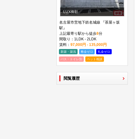
LUX御影
名古屋市営地下鉄名城線 『茶屋ヶ坂
駅』
上記最寄り駅から徒歩
8
分
間取り：1LDK - 2LDK
賃料：
97,000円 - 135,000円
新築・築浅
敷金ゼロ
礼金ゼロ
バス・トイレ別
ペット相談
閲覧履歴