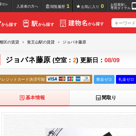
屋セレ
お部屋探し
1
0
入居者の方へ
閲覧履歴
お気に入り
専用ダイヤル
種区の賃貸
覚王山駅の賃貸
ジョバネ藤原
ジョバネ藤原
(空室：
2
) 更新日：
08/09
クレジットカード決済可能
敷金ゼロ
礼金ゼロ
基本情報
間取り