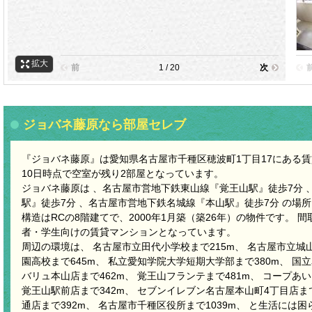
拡大
前
1 / 20
次
ジョバネ藤原なら部屋セレブ
『ジョバネ藤原』は愛知県名古屋市千種区穂波町1丁目17にある賃貸
10日時点で空室が残り2部屋となっています。
ジョバネ藤原は 、名古屋市営地下鉄東山線『覚王山駅』徒歩7分 
駅』徒歩7分 、名古屋市営地下鉄名城線『本山駅』徒歩7分 の場
構造はRCの8階建てで、2000年1月築（築26年）の物件です。 
者・学生向けの賃貸マンションとなっています。
周辺の環境は、 名古屋市立田代小学校まで215m、 名古屋市立城山
園高校まで645m、 私立愛知学院大学短期大学部まで380m、 国立
バリュ本山店まで462m、 覚王山フランテまで481m、 コープあい
覚王山駅前店まで342m、 セブンイレブン名古屋本山町4丁目店ま
通店まで392m、 名古屋市千種区役所まで1039m、 と生活には