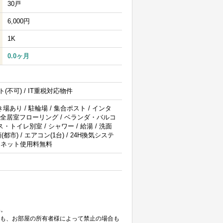
30戸
6,000円
1K
0.0ヶ月
ト(不可) / IT重税対応物件
場あり / 駐輪場 / 集合ポスト / インタ
 / 全居室フローリング / ベランダ・バルコ
ス・トイレ別室 / シャワー / 給湯 / 洗面
(都市) / エアコン(1台) / 24H換気システ
ンターネット使用料無料
。
い。
ても、お部屋の所有者様によって禁止の場合も