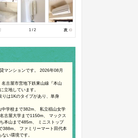
前
1 / 2
次
マンションです。 2026年08月
、名古屋市営地下鉄東山線『本山
所に立地しています。
間取りは1Kのタイプがあり、単身
中学校まで382m、 私立椙山女学
名古屋大学まで1150m、 マックス
ち本山まで485m、 ミニストップ
で388m、 ファミリーマート田代本
困らない環境です。