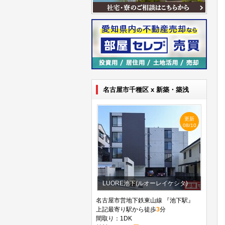
名古屋市千種区 x 新築・築浅
更新
08/10
LUORE池下(ルオーレイケシタ)
名古屋市営地下鉄東山線 『池下駅』
上記最寄り駅から徒歩
3
分
間取り：1DK