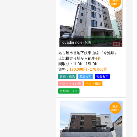
更新
08/10
quador noie 今池
名古屋市営地下鉄東山線 『今池駅』
上記最寄り駅から徒歩
4
分
間取り：1LDK - 1SLDK
賃料：
170,000円 - 176,000円
新築・築浅
敷金ゼロ
礼金ゼロ
バス・トイレ別
ペット相談
宅配ボックス
更新
08/10