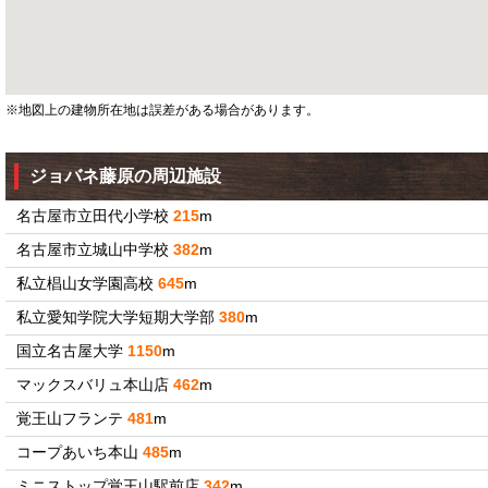
※地図上の建物所在地は誤差がある場合があります。
ジョバネ藤原の周辺施設
名古屋市立田代小学校
215
m
名古屋市立城山中学校
382
m
私立椙山女学園高校
645
m
私立愛知学院大学短期大学部
380
m
国立名古屋大学
1150
m
マックスバリュ本山店
462
m
覚王山フランテ
481
m
コープあいち本山
485
m
ミニストップ覚王山駅前店
342
m