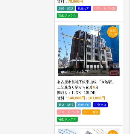
賃料：
78,000円
新築・築浅
礼金ゼロ
バス・トイレ別
宅配ボックス
更新
08/10
quador noie 池下
名古屋市営地下鉄東山線 『今池駅』
上記最寄り駅から徒歩
6
分
間取り：1LDK - 1SLDK
賃料：
148,000円 - 163,000円
新築・築浅
敷金ゼロ
礼金ゼロ
バス・トイレ別
ペット相談
宅配ボックス