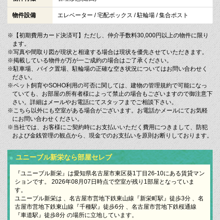
物件設備
エレベーター / 宅配ボックス / 駐輪場 / 集合ポスト
※【初期費用カード決済可】ただし、仲介手数料30,000円以上の物件に限り
ます。
※写真や間取り図が現状と相違する場合は現状を優先させていただきます。
※掲載している物件が万が一ご成約の場合はご了承ください。
※駐車場、バイク置場、駐輪場の正確な空き状況についてはお問い合わせく
ださい。
※ペット飼育やSOHO利用の可否に関しては、建物の管理規約で可能になっ
ていても、お部屋の所有者様によって禁止の場合もございますので御注意下
さい。詳細はメールやお電話にてスタッフまでご相談下さい。
※こちら以外にも空室がある場合がございます。お電話かメールにてお気軽
にお問い合わせください。
※当社では、お客様にご契約時にお支払いいただく費用につきまして、防犯
および金銭管理の観点から、現金でのお支払いを原則お断りしております。
ユニーブル新栄なら部屋セレブ
『ユニーブル新栄』は愛知県名古屋市東区葵1丁目26-10にある賃貸マン
ションです。 2026年08月07日時点で空室が残り1部屋となっていま
す。
ユニーブル新栄は 、名古屋市営地下鉄東山線『新栄町駅』徒歩3分 、名
古屋市営地下鉄東山線『千種駅』徒歩6分 、名古屋市営地下鉄桜通線
『車道駅』徒歩8分 の場所に立地しています。