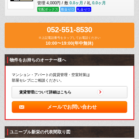
管理 4,000円 / 敷
0.0ヶ月
/ 礼
0.0ヶ月
宅配ボックス
敷金ゼロ
礼金ゼロ
052-551-8530
※上記電話番号をタップしてお電話ください
10:00〜19:00(年中無休)
物件をお持ちのオーナー様へ
マンション・アパートの賃貸管理・空室対策は
部屋セレブにご相談ください。
賃貸管理について詳細はこちら
メールでお問い合わせ
ユニーブル新栄の代表間取り図