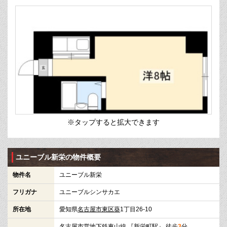
※タップすると拡大できます
ユニーブル新栄の物件概要
物件名
ユニーブル新栄
フリガナ
ユニーブルシンサカエ
所在地
愛知県
名古屋市東区
葵
1丁目26-10
名古屋市営地下鉄東山線
『
新栄町駅
』 徒歩
3
分