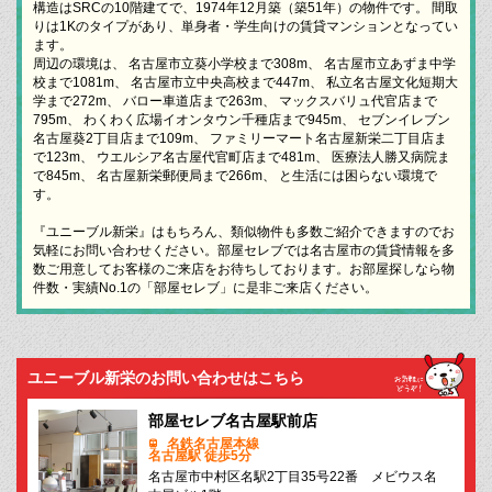
構造はSRCの10階建てで、1974年12月築（築51年）の物件です。 間取
りは1Kのタイプがあり、単身者・学生向けの賃貸マンションとなってい
ます。
周辺の環境は、 名古屋市立葵小学校まで308m、 名古屋市立あずま中学
校まで1081m、 名古屋市立中央高校まで447m、 私立名古屋文化短期大
学まで272m、 バロー車道店まで263m、 マックスバリュ代官店まで
795m、 わくわく広場イオンタウン千種店まで945m、 セブンイレブン
名古屋葵2丁目店まで109m、 ファミリーマート名古屋新栄二丁目店ま
で123m、 ウエルシア名古屋代官町店まで481m、 医療法人勝又病院ま
で845m、 名古屋新栄郵便局まで266m、 と生活には困らない環境で
す。
『ユニーブル新栄』はもちろん、類似物件も多数ご紹介できますのでお
気軽にお問い合わせください。部屋セレブでは名古屋市の賃貸情報を多
数ご用意してお客様のご来店をお待ちしております。お部屋探しなら物
件数・実績No.1の「部屋セレブ」に是非ご来店ください。
ユニーブル新栄のお問い合わせはこちら
部屋セレブ名古屋駅前店
名鉄名古屋本線
名古屋駅 徒歩5分
名古屋市中村区名駅2丁目35号22番 メビウス名