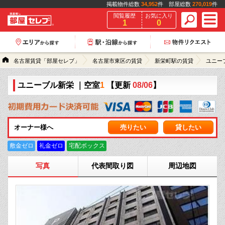
掲載物件総数
34,952
件 部屋総数
270,019
件
閲覧履歴
お気に入り
1
0
名古屋賃貸「部屋セレブ」
名古屋市東区の賃貸
新栄町駅の賃貸
ユニー
ユニーブル新栄
｜空室
1
【更新
08/06
】
オーナー様へ
売りたい
貸したい
敷金ゼロ
礼金ゼロ
宅配ボックス
写真
代表間取り図
周辺地図