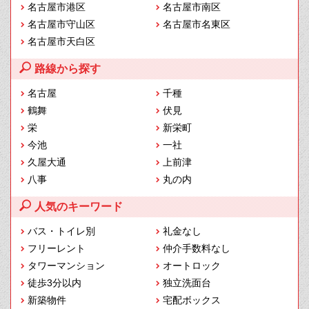
名古屋市港区
名古屋市南区
名古屋市守山区
名古屋市名東区
名古屋市天白区
路線から探す
名古屋
千種
鶴舞
伏見
栄
新栄町
今池
一社
久屋大通
上前津
八事
丸の内
人気のキーワード
バス・トイレ別
礼金なし
フリーレント
仲介手数料なし
タワーマンション
オートロック
徒歩3分以内
独立洗面台
新築物件
宅配ボックス