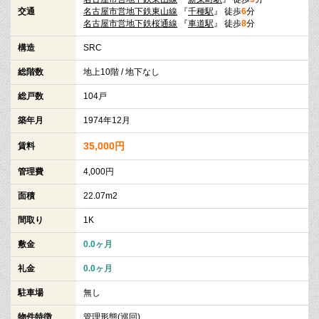
交通
名古屋市営地下鉄東山線
『
千種駅
』 徒歩
6
分
名古屋市営地下鉄桜通線
『
車道駅
』 徒歩
8
分
構造
SRC
総階数
地上10階 / 地下なし
総戸数
104戸
築年月
1974年12月
35,000円
賃料
管理費
4,000円
面積
22.07m2
間取り
1K
敷金
0.0ヶ月
礼金
0.0ヶ月
駐車場
無し
物件特徴
管理形態(巡回)