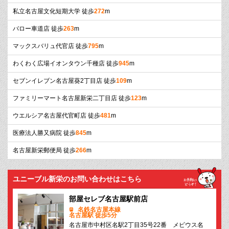
私立名古屋文化短期大学 徒歩
272
m
バロー車道店 徒歩
263
m
マックスバリュ代官店 徒歩
795
m
わくわく広場イオンタウン千種店 徒歩
945
m
セブンイレブン名古屋葵2丁目店 徒歩
109
m
ファミリーマート名古屋新栄二丁目店 徒歩
123
m
ウエルシア名古屋代官町店 徒歩
481
m
医療法人勝又病院 徒歩
845
m
名古屋新栄郵便局 徒歩
266
m
ユニーブル新栄のお問い合わせはこちら
部屋セレブ名古屋駅前店
名鉄名古屋本線
名古屋駅 徒歩5分
名古屋市中村区名駅2丁目35号22番 メビウス名