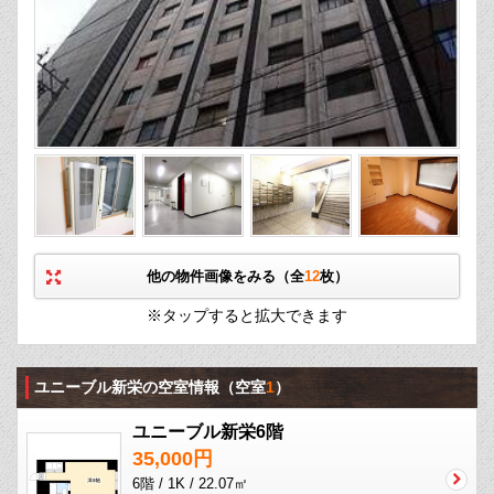
他の物件画像をみる（全
12
枚）
※タップすると拡大できます
ユニーブル新栄の空室情報
（空室
1
）
ユニーブル新栄6階
35,000円
6階 / 1K / 22.07㎡