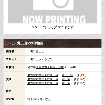
※タップすると拡大できます
ルモン覚王山の物件概要
物件名
ルモン覚王山
フリガナ
ルモンカクオウザン
所在地
愛知県
名古屋市千種区
山添町
２丁目48
名古屋市営地下鉄東山線
『
覚王山駅
』 徒歩
9
分
交通
名古屋市営地下鉄東山線
『
池下駅
』 徒歩
14
分
名古屋市営地下鉄東山線
『
本山駅
』 徒歩
15
分
構造
RC
総階数
地上3階 / 地下なし