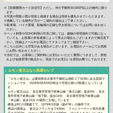
※【初期費用カード決済可】ただし、仲介手数料30,000円以上の物件に限り
ます。
※写真や間取り図が現状と相違する場合は現状を優先させていただきます。
※掲載している物件が万が一ご成約の場合はご了承ください。
※駐車場、バイク置場、駐輪場の正確な空き状況についてはお問い合わせく
ださい。
※ペット飼育やSOHO利用の可否に関しては、建物の管理規約で可能になっ
ていても、お部屋の所有者様によって禁止の場合もございますので御注意下
さい。詳細はメールやお電話にてスタッフまでご相談下さい。
※こちら以外にも空室がある場合がございます。お電話かメールにてお気軽
にお問い合わせください。
※当社では、お客様にご契約時にお支払いいただく費用につきまして、防犯
および金銭管理の観点から、現金でのお支払いを原則お断りしております。
ルモン覚王山なら部屋セレブ
『ルモン覚王山』は愛知県名古屋市千種区山添町２丁目48にある賃貸マ
ンションです。 2026年08月09日時点で空室が残り0部屋となっていま
す。
ルモン覚王山は 、名古屋市営地下鉄東山線『覚王山駅』徒歩9分 、名古
屋市営地下鉄東山線『池下駅』徒歩14分 、名古屋市営地下鉄東山線
『本山駅』徒歩15分 の場所に立地しています。
構造はRCの3階建てで、1979年3月築（築47年）の物件です。
周辺の環境は、 覚王山フランテまで430m、 ファミリーマート田代本通
店まで202m、 ローソン覚王山店まで480m、 マツモトキヨシパレマル