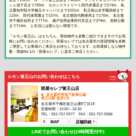
シェ池下店まで785m、 セカンドストリート田代本通店まで274m、 私
立愛知学院大学楠元キャンパスまで1031m、 私立椙山女学園高校まで
115m、 田代保育園まで157m、 名古屋田代郵便局まで170m、 名古屋
市千種区役所まで777m、 瀬戸信用金庫田代支店まで379m、 見附公園
まで714m、 と生活には困らない環境です。
『ルモン覚王山』はもちろん、類似物件も多数ご紹介できますのでお気
軽にお問い合わせください。部屋セレブでは名古屋市の賃貸情報を多数
ご用意してお客様のご来店をお待ちしております。お部屋探しなら物件
数・実績No.1の「部屋セレブ」に是非ご来店ください。
ルモン覚王山のお問い合わせはこちら
部屋セレブ覚王山店
名古屋市営地下鉄東山線
覚王山駅 徒歩1分
名古屋市千種区覚王山通9丁目18
営業時間：10:00～18:30
TEL：052-757-5577 FAX：052-757-5588
MAP
店舗詳細
LINEでお問い合わせ(24時間受付中)