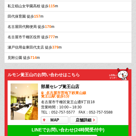
私立椙山女学園高校 徒歩
115
m
田代保育園 徒歩
157
m
名古屋田代郵便局 徒歩
170
m
名古屋市千種区役所 徒歩
777
m
瀬戸信用金庫田代支店 徒歩
379
m
見附公園 徒歩
714
m
ルモン覚王山のお問い合わせはこちら
部屋セレブ覚王山店
名古屋市営地下鉄東山線
覚王山駅 徒歩1分
名古屋市千種区覚王山通9丁目18
営業時間：10:00～18:30
TEL：052-757-5577 FAX：052-757-5588
MAP
店舗詳細
LINEでお問い合わせ(24時間受付中)