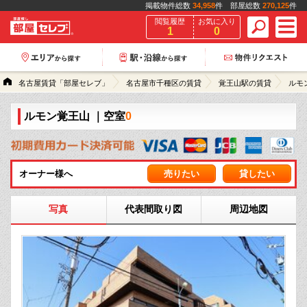
掲載物件総数
34,958
件 部屋総数
270,125
件
閲覧履歴
お気に入り
1
0
名古屋賃貸「部屋セレブ」
名古屋市千種区の賃貸
覚王山駅の賃貸
ルモ
ルモン覚王山
｜空室
0
オーナー様へ
売りたい
貸したい
写真
代表間取り図
周辺地図