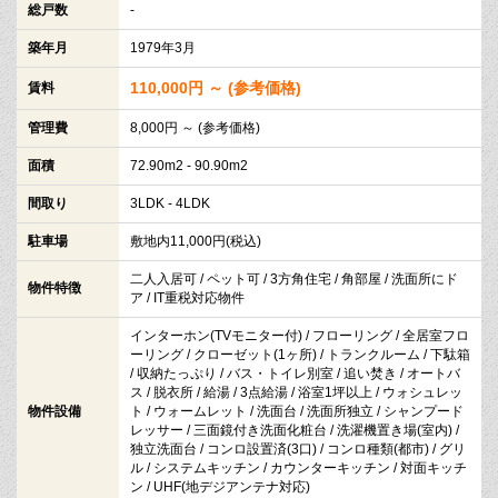
総戸数
-
築年月
1979年3月
110,000円 ～ (参考価格)
賃料
管理費
8,000円 ～ (参考価格)
面積
72.90m2 - 90.90m2
間取り
3LDK - 4LDK
駐車場
敷地内11,000円(税込)
二人入居可 / ペット可 / 3方角住宅 / 角部屋 / 洗面所にド
物件特徴
ア / IT重税対応物件
インターホン(TVモニター付) / フローリング / 全居室フロ
ーリング / クローゼット(1ヶ所) / トランクルーム / 下駄箱
/ 収納たっぷり / バス・トイレ別室 / 追い焚き / オートバ
ス / 脱衣所 / 給湯 / 3点給湯 / 浴室1坪以上 / ウォシュレッ
物件設備
ト / ウォームレット / 洗面台 / 洗面所独立 / シャンプード
レッサー / 三面鏡付き洗面化粧台 / 洗濯機置き場(室内) /
独立洗面台 / コンロ設置済(3口) / コンロ種類(都市) / グリ
ル / システムキッチン / カウンターキッチン / 対面キッチ
ン / UHF(地デジアンテナ対応)