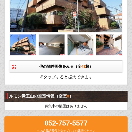
他の物件画像をみる（全
41
枚）
※タップすると拡大できます
ルモン覚王山の空室情報
（空室
0
）
募集中の部屋はありません
052-757-5577
※上記電話番号をタップしてお電話ください