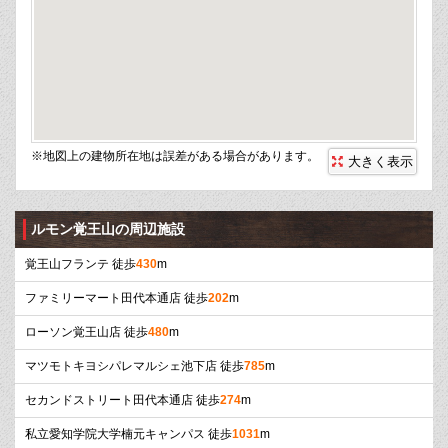
※地図上の建物所在地は誤差がある場合があります。
大きく表示
ルモン覚王山の周辺施設
覚王山フランテ 徒歩
430
m
ファミリーマート田代本通店 徒歩
202
m
ローソン覚王山店 徒歩
480
m
マツモトキヨシパレマルシェ池下店 徒歩
785
m
セカンドストリート田代本通店 徒歩
274
m
私立愛知学院大学楠元キャンパス 徒歩
1031
m