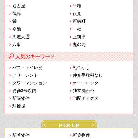
名古屋
千種
鶴舞
伏見
栄
新栄町
今池
一社
久屋大通
上前津
八事
丸の内
人気のキーワード
バス・トイレ別
礼金なし
フリーレント
仲介手数料なし
タワーマンション
オートロック
徒歩3分以内
独立洗面台
新築物件
宅配ボックス
駐輪場
PICK UP
新着物件
新築物件