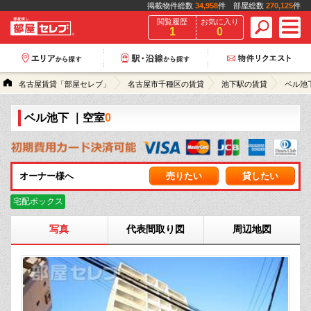
掲載物件総数
34,958
件 部屋総数
270,125
件
閲覧履歴
お気に入り
1
0
名古屋賃貸「部屋セレブ」
名古屋市千種区の賃貸
池下駅の賃貸
ベル池
ベル池下
｜空室
0
オーナー様へ
売りたい
貸したい
宅配ボックス
写真
代表間取り図
周辺地図