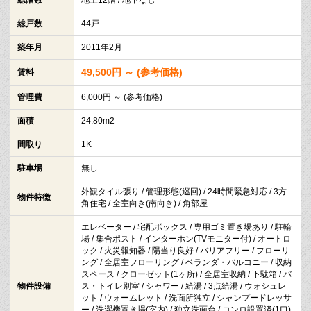
総戸数
44戸
築年月
2011年2月
49,500円 ～ (参考価格)
賃料
管理費
6,000円 ～ (参考価格)
面積
24.80m2
間取り
1K
駐車場
無し
外観タイル張り / 管理形態(巡回) / 24時間緊急対応 / 3方
物件特徴
角住宅 / 全室向き(南向き) / 角部屋
エレベーター / 宅配ボックス / 専用ゴミ置き場あり / 駐輪
場 / 集合ポスト / インターホン(TVモニター付) / オートロ
ック / 火災報知器 / 陽当り良好 / バリアフリー / フローリ
ング / 全居室フローリング / ベランダ・バルコニー / 収納
スペース / クローゼット(1ヶ所) / 全居室収納 / 下駄箱 / バ
物件設備
ス・トイレ別室 / シャワー / 給湯 / 3点給湯 / ウォシュレ
ット / ウォームレット / 洗面所独立 / シャンプードレッサ
ー / 洗濯機置き場(室内) / 独立洗面台 / コンロ設置済(1口)