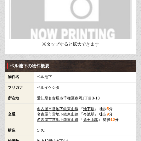
※タップすると拡大できます
ベル池下の物件概要
物件名
ベル池下
フリガナ
ベルイケシタ
所在地
愛知県
名古屋市千種区
春岡
1丁目3-13
名古屋市営地下鉄東山線
『
池下駅
』 徒歩
5
分
交通
名古屋市営地下鉄東山線
『
今池駅
』 徒歩
9
分
名古屋市営地下鉄東山線
『
覚王山駅
』 徒歩
10
分
構造
SRC
総階数
地上12階 / 地下なし