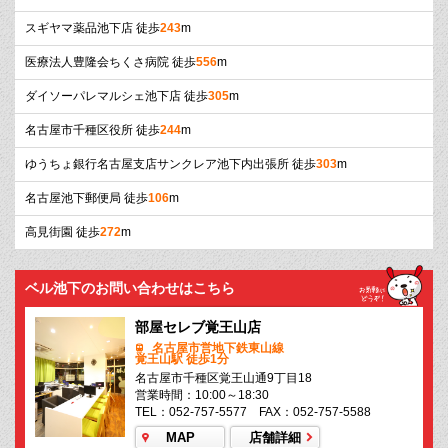
スギヤマ薬品池下店 徒歩
243
m
医療法人豊隆会ちくさ病院 徒歩
556
m
ダイソーパレマルシェ池下店 徒歩
305
m
名古屋市千種区役所 徒歩
244
m
ゆうちょ銀行名古屋支店サンクレア池下内出張所 徒歩
303
m
名古屋池下郵便局 徒歩
106
m
高見街園 徒歩
272
m
ベル池下のお問い合わせはこちら
部屋セレブ覚王山店
名古屋市営地下鉄東山線
覚王山駅 徒歩1分
名古屋市千種区覚王山通9丁目18
営業時間：10:00～18:30
TEL：052-757-5577 FAX：052-757-5588
MAP
店舗詳細