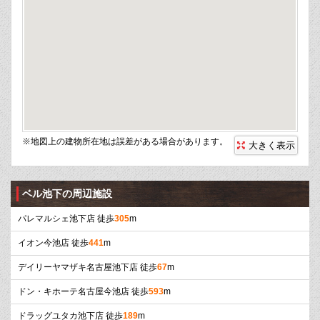
※地図上の建物所在地は誤差がある場合があります。
大きく表示
ベル池下の周辺施設
パレマルシェ池下店 徒歩
305
m
イオン今池店 徒歩
441
m
デイリーヤマザキ名古屋池下店 徒歩
67
m
ドン・キホーテ名古屋今池店 徒歩
593
m
ドラッグユタカ池下店 徒歩
189
m