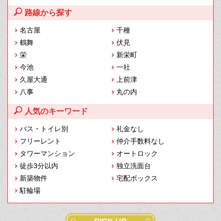
路線から探す
名古屋
千種
鶴舞
伏見
栄
新栄町
今池
一社
久屋大通
上前津
八事
丸の内
人気のキーワード
バス・トイレ別
礼金なし
フリーレント
仲介手数料なし
タワーマンション
オートロック
徒歩3分以内
独立洗面台
新築物件
宅配ボックス
駐輪場