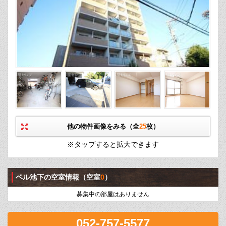
他の物件画像をみる（全
25
枚）
※タップすると拡大できます
ベル池下の空室情報
（空室
0
）
募集中の部屋はありません
052-757-5577