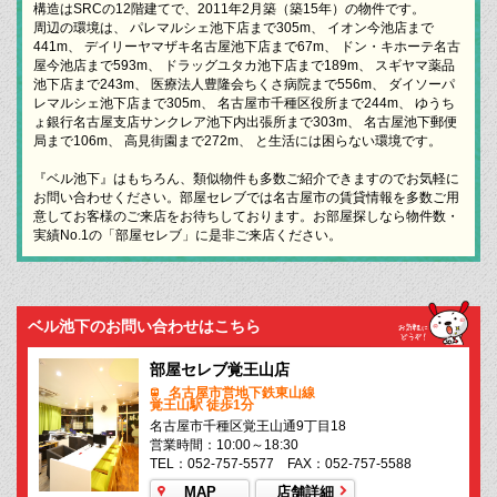
構造はSRCの12階建てで、2011年2月築（築15年）の物件です。
周辺の環境は、 パレマルシェ池下店まで305m、 イオン今池店まで
441m、 デイリーヤマザキ名古屋池下店まで67m、 ドン・キホーテ名古
屋今池店まで593m、 ドラッグユタカ池下店まで189m、 スギヤマ薬品
池下店まで243m、 医療法人豊隆会ちくさ病院まで556m、 ダイソーパ
レマルシェ池下店まで305m、 名古屋市千種区役所まで244m、 ゆうち
ょ銀行名古屋支店サンクレア池下内出張所まで303m、 名古屋池下郵便
局まで106m、 高見街園まで272m、 と生活には困らない環境です。
『ベル池下』はもちろん、類似物件も多数ご紹介できますのでお気軽に
お問い合わせください。部屋セレブでは名古屋市の賃貸情報を多数ご用
意してお客様のご来店をお待ちしております。お部屋探しなら物件数・
実績No.1の「部屋セレブ」に是非ご来店ください。
ベル池下のお問い合わせはこちら
部屋セレブ覚王山店
名古屋市営地下鉄東山線
覚王山駅 徒歩1分
名古屋市千種区覚王山通9丁目18
営業時間：10:00～18:30
TEL：052-757-5577 FAX：052-757-5588
MAP
店舗詳細