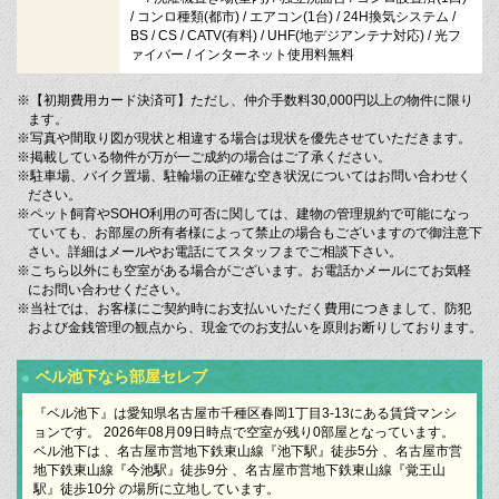
/ コンロ種類(都市) / エアコン(1台) / 24H換気システム /
BS / CS / CATV(有料) / UHF(地デジアンテナ対応) / 光フ
ァイバー / インターネット使用料無料
※【初期費用カード決済可】ただし、仲介手数料30,000円以上の物件に限り
ます。
※写真や間取り図が現状と相違する場合は現状を優先させていただきます。
※掲載している物件が万が一ご成約の場合はご了承ください。
※駐車場、バイク置場、駐輪場の正確な空き状況についてはお問い合わせく
ださい。
※ペット飼育やSOHO利用の可否に関しては、建物の管理規約で可能になっ
ていても、お部屋の所有者様によって禁止の場合もございますので御注意下
さい。詳細はメールやお電話にてスタッフまでご相談下さい。
※こちら以外にも空室がある場合がございます。お電話かメールにてお気軽
にお問い合わせください。
※当社では、お客様にご契約時にお支払いいただく費用につきまして、防犯
および金銭管理の観点から、現金でのお支払いを原則お断りしております。
ベル池下なら部屋セレブ
『ベル池下』は愛知県名古屋市千種区春岡1丁目3-13にある賃貸マンシ
ョンです。 2026年08月09日時点で空室が残り0部屋となっています。
ベル池下は 、名古屋市営地下鉄東山線『池下駅』徒歩5分 、名古屋市営
地下鉄東山線『今池駅』徒歩9分 、名古屋市営地下鉄東山線『覚王山
駅』徒歩10分 の場所に立地しています。