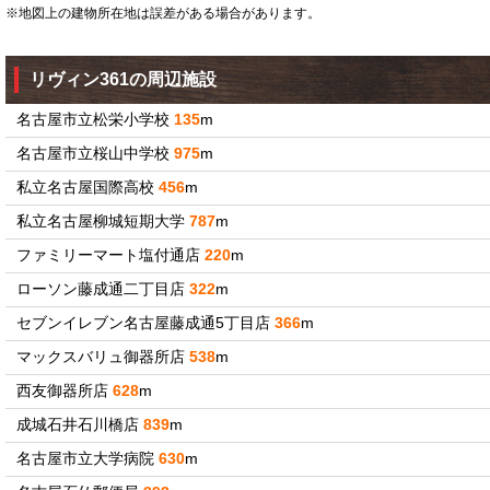
※地図上の建物所在地は誤差がある場合があります。
リヴィン361の周辺施設
名古屋市立松栄小学校
135
m
名古屋市立桜山中学校
975
m
私立名古屋国際高校
456
m
私立名古屋柳城短期大学
787
m
ファミリーマート塩付通店
220
m
ローソン藤成通二丁目店
322
m
セブンイレブン名古屋藤成通5丁目店
366
m
マックスバリュ御器所店
538
m
西友御器所店
628
m
成城石井石川橋店
839
m
名古屋市立大学病院
630
m