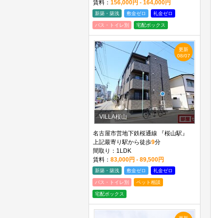
賃料：
156,000円 - 164,000円
新築・築浅
敷金ゼロ
礼金ゼロ
バス・トイレ別
宅配ボックス
更新
08/07
VILLA桜山
名古屋市営地下鉄桜通線 『桜山駅』
上記最寄り駅から徒歩
9
分
間取り：1LDK
賃料：
83,000円 - 89,500円
新築・築浅
敷金ゼロ
礼金ゼロ
バス・トイレ別
ペット相談
宅配ボックス