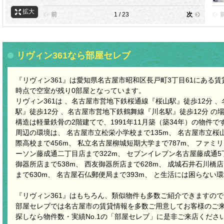
拡大
前
1 / 23
次
リヴィン361なら部屋セレブ
『リヴィン361』は愛知県名古屋市昭和区長戸町3丁目61にある賃貸ア
時点で空室が残り0部屋となっています。
リヴィン361は 、名古屋市営地下鉄桜通線『桜山駅』徒歩12分 
駅』徒歩12分 、名古屋市営地下鉄鶴舞線『川名駅』徒歩12分 の
構造は軽量鉄骨の2階建てで、1991年11月築（築34年）の物件で
周辺の環境は、 名古屋市立松栄小学校まで135m、 名古屋市立桜山
際高校まで456m、 私立名古屋柳城短期大学まで787m、 ファミリ
ーソン藤成通二丁目店まで322m、 セブンイレブン名古屋藤成通5
御器所店まで538m、 西友御器所店まで628m、 成城石井石川橋店
まで630m、 名古屋石仏郵便局まで393m、 と生活には困らない
『リヴィン361』はもちろん、類似物件も多数ご紹介できますの
部屋セレブでは名古屋市の賃貸情報を多数ご用意してお客様のご
探しなら物件数・実績No.1の「部屋セレブ」に是非ご来店くださ