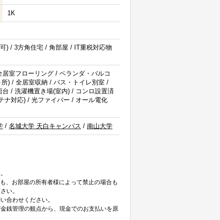
1K
) / 3方角住宅 / 角部屋 / IT重税対応物
/ 全居室フローリング / ベランダ・バルコ
ヶ所) / 全居室収納 / バス・トイレ別室 /
面台 / 洗濯機置き場(室内) / コンロ設置済
ジアンテナ対応) / 光ファイバー / オール電化
学
/
名城大学 天白キャンパス
/
南山大学
。
い。
ても、お部屋の所有者様によって禁止の場合も
下さい。
問い合わせください。
び金銭管理の観点から、現金でのお支払いを原