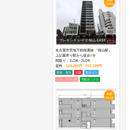
更新
08/06
プレサンス レイズ 桜山 EAST
名古屋市営地下鉄桜通線 『桜山駅』
上記最寄り駅から徒歩
4
分
間取り：1LDK - 2LDK
賃料：
124,200円 - 153,100円
新築・築浅
分譲
敷金ゼロ
バス・トイレ別
宅配ボックス
更新
08/06