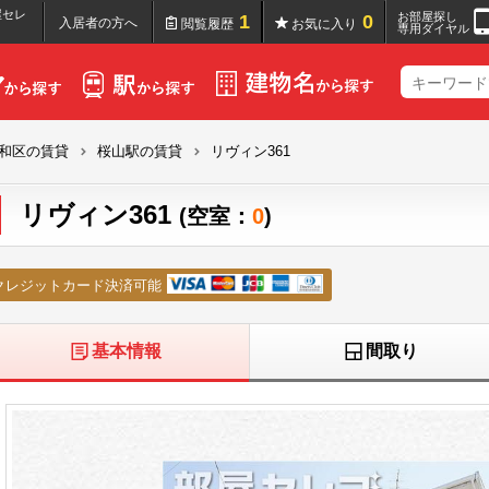
屋セレ
お部屋探し
1
0
入居者の方へ
閲覧履歴
お気に入り
専用ダイヤル
和区の賃貸
桜山駅の賃貸
リヴィン361
リヴィン361
(空室：
0
)
クレジットカード決済可能
基本情報
間取り