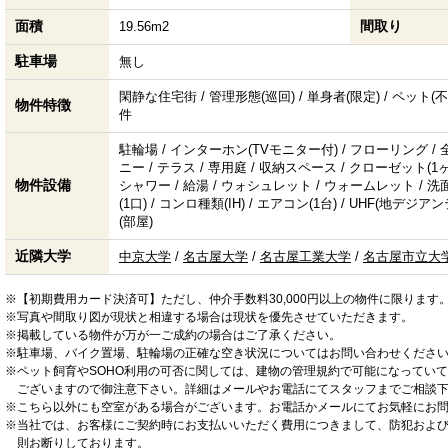
面積
間取り
19.56m2
駐車場
無し
閑静な住宅街 / 管理形態(巡回) / 単身者(限定) / ペット(不可
物件特徴
件
駐輪場 / インターホン(TVモニター付) / フローリング 
ニー / テラス / 専用庭 / 収納スペース / クローゼット(1
物件設備
シャワー / 給湯 / ウォシュレット / ウォームレット / 洗
(1口) / コンロ種類(IH) / エアコン(1台) / UHF(地デ
(部屋)
近隣大学
中京大学
/
名古屋大学
/
名古屋工業大学
/
名古屋市立大
※【初期費用カード決済可】ただし、仲介手数料30,000円以上の物件に限ります
※写真や間取り図が現状と相違する場合は現状を優先させていただきます。
※掲載している物件が万が一ご成約の場合はご了承ください。
※駐車場、バイク置場、駐輪場の正確な空き状況についてはお問い合わせくださ
※ペット飼育やSOHO利用の可否に関しては、建物の管理規約で可能になってい
ございますので御注意下さい。詳細はメールやお電話にてスタッフまでご相談
※こちら以外にも空室がある場合がございます。お電話かメールにてお気軽にお
※当社では、お客様にご契約時にお支払いいただく費用につきまして、防犯およ
則お断りしております。