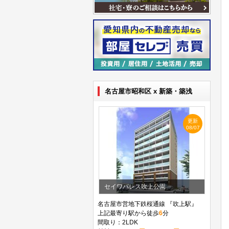
名古屋市昭和区 x 新築・築浅
更新
08/07
セイワパレス吹上公園
名古屋市営地下鉄桜通線 『吹上駅』
上記最寄り駅から徒歩
6
分
間取り：2LDK