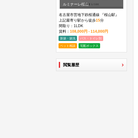
ルミナーレ桜山
名古屋市営地下鉄桜通線 『桜山駅』
上記最寄り駅から徒歩
15
分
間取り：1LDK
賃料：
108,000円 - 114,000円
新築・築浅
バス・トイレ別
ペット相談
宅配ボックス
閲覧履歴