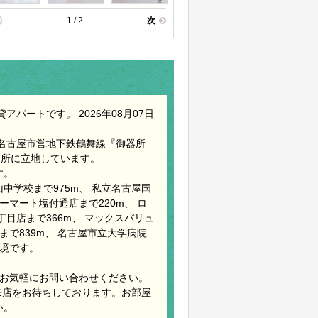
前
1 / 2
次
パートです。 2026年08月07日
、名古屋市営地下鉄鶴舞線『御器所
場所に立地しています。
す。
中学校まで975m、 私立名古屋国
ーマート塩付通店まで220m、 ロ
丁目店まで366m、 マックスバリュ
まで839m、 名古屋市立大学病院
環境です。
でお気軽にお問い合わせください。
来店をお待ちしております。お部屋
い。