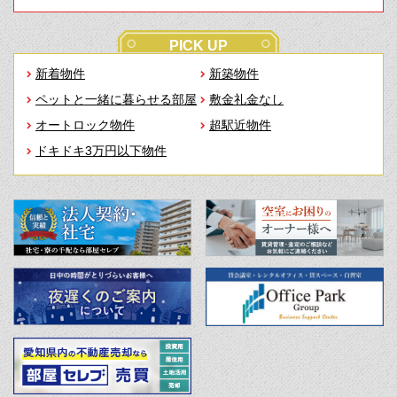
PICK UP
新着物件
新築物件
ペットと一緒に暮らせる部屋
敷金礼金なし
オートロック物件
超駅近物件
ドキドキ3万円以下物件