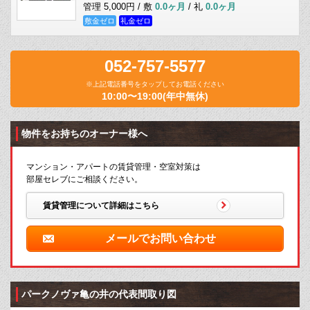
管理 5,000円 / 敷
0.0ヶ月
/ 礼
0.0ヶ月
敷金ゼロ
礼金ゼロ
052-757-5577
※上記電話番号をタップしてお電話ください
10:00〜19:00(年中無休)
物件をお持ちのオーナー様へ
マンション・アパートの賃貸管理・空室対策は
部屋セレブにご相談ください。
賃貸管理について詳細はこちら
メールでお問い合わせ
パークノヴァ亀の井の代表間取り図