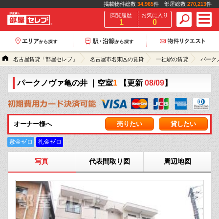
掲載物件総数
34,965
件 部屋総数
270,213
件
閲覧履歴
お気に入り
1
0
名古屋賃貸「部屋セレブ」
名古屋市名東区の賃貸
一社駅の賃貸
パーク
パークノヴァ亀の井
｜空室
1
【更新
08/09
】
オーナー様へ
売りたい
貸したい
敷金ゼロ
礼金ゼロ
写真
代表間取り図
周辺地図