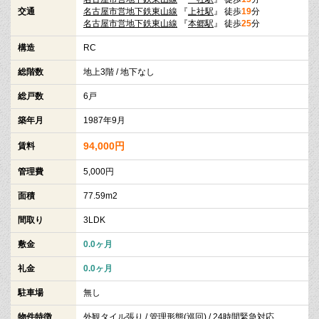
交通
名古屋市営地下鉄東山線
『
上社駅
』 徒歩
19
分
名古屋市営地下鉄東山線
『
本郷駅
』 徒歩
25
分
構造
RC
総階数
地上3階 / 地下なし
総戸数
6戸
築年月
1987年9月
94,000円
賃料
管理費
5,000円
面積
77.59m2
間取り
3LDK
敷金
0.0ヶ月
礼金
0.0ヶ月
駐車場
無し
物件特徴
外観タイル張り / 管理形態(巡回) / 24時間緊急対応