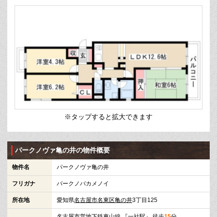
※タップすると拡大できます
パークノヴァ亀の井の物件概要
物件名
パークノヴァ亀の井
フリガナ
パークノバカメノイ
所在地
愛知県
名古屋市名東区
亀の井
3丁目125
名古屋市営地下鉄東山線
『
一社駅
』 徒歩
15
分