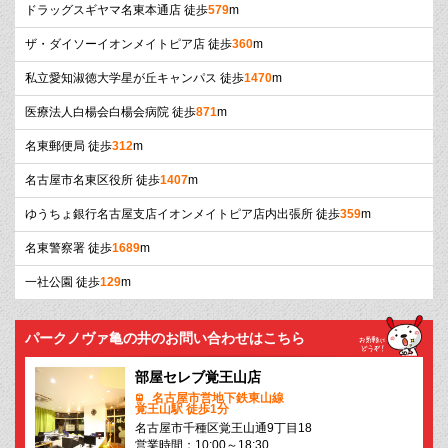
ドラッグスギヤマ名東本通店 徒歩
579
m
ザ・ダイソーイオンメイトピア店 徒歩
360
m
私立愛知淑徳大学星が丘キャンパス 徒歩
1470
m
医療法人白楊会白楊会病院 徒歩
871
m
名東郵便局 徒歩
312
m
名古屋市名東区役所 徒歩
1407
m
ゆうちょ銀行名古屋支店イオンメイトピア店内出張所 徒歩
359
m
名東警察署 徒歩
1689
m
一社公園 徒歩
129
m
パークノヴァ亀の井のお問い合わせはこちら
部屋セレブ覚王山店
名古屋市営地下鉄東山線
覚王山駅 徒歩1分
名古屋市千種区覚王山通9丁目18
営業時間：10:00～18:30