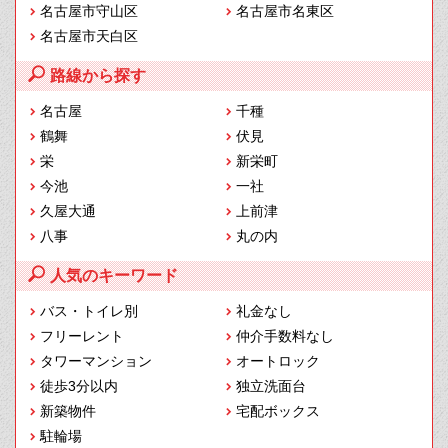
名古屋市守山区
名古屋市名東区
名古屋市天白区
路線から探す
名古屋
千種
鶴舞
伏見
栄
新栄町
今池
一社
久屋大通
上前津
八事
丸の内
人気のキーワード
バス・トイレ別
礼金なし
フリーレント
仲介手数料なし
タワーマンション
オートロック
徒歩3分以内
独立洗面台
新築物件
宅配ボックス
駐輪場