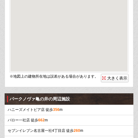
※地図上の建物所在地は誤差がある場合があります。
大きく表示
パークノヴァ亀の井の周辺施設
ハニーズメイトピア店 徒歩
356
m
バロー一社店 徒歩
662
m
セブンイレブン名古屋一社4丁目店 徒歩
260
m