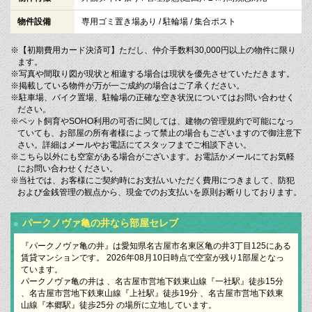
物件設備
専用ゴミ置き場あり / 駐輪場 / 集合ポスト
※【初期費用カード決済可】ただし、仲介手数料30,000円以上の物件に限り
ます。
※写真や間取り図が現状と相違する場合は現状を優先させていただきます。
※掲載している物件が万が一ご成約の場合はご了承ください。
※駐車場、バイク置場、駐輪場の正確な空き状況についてはお問い合わせく
ださい。
※ペット飼育やSOHO利用の可否に関しては、建物の管理規約で可能になっ
ていても、お部屋の所有者様によって禁止の場合もございますので御注意下
さい。詳細はメールやお電話にてスタッフまでご相談下さい。
※こちら以外にも空室がある場合がございます。お電話かメールにてお気軽
にお問い合わせください。
※当社では、お客様にご契約時にお支払いいただく費用につきまして、防犯
および金銭管理の観点から、現金でのお支払いを原則お断りしております。
パークノヴァ亀の井なら部屋セレブ
『パークノヴァ亀の井』は愛知県名古屋市名東区亀の井3丁目125にある
賃貸マンションです。 2026年08月10日時点で空室が残り1部屋となっ
ています。
パークノヴァ亀の井は 、名古屋市営地下鉄東山線『一社駅』徒歩15分
、名古屋市営地下鉄東山線『上社駅』徒歩19分 、名古屋市営地下鉄東
山線『本郷駅』徒歩25分 の場所に立地しています。