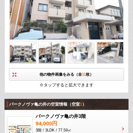
他の物件画像をみる（全
11
枚）
※タップすると拡大できます
パークノヴァ亀の井の空室情報
（空室
1
）
パークノヴァ亀の井3階
94,000円
3階 / 3LDK / 77.59㎡