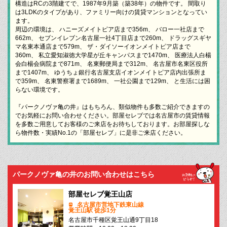
構造はRCの3階建てで、1987年9月築（築38年）の物件です。 間取り
は3LDKのタイプがあり、ファミリー向けの賃貸マンションとなってい
ます。
周辺の環境は、 ハニーズメイトピア店まで356m、 バロー一社店まで
662m、 セブンイレブン名古屋一社4丁目店まで260m、 ドラッグスギヤ
マ名東本通店まで579m、 ザ・ダイソーイオンメイトピア店まで
360m、 私立愛知淑徳大学星が丘キャンパスまで1470m、 医療法人白楊
会白楊会病院まで871m、 名東郵便局まで312m、 名古屋市名東区役所
まで1407m、 ゆうちょ銀行名古屋支店イオンメイトピア店内出張所ま
で359m、 名東警察署まで1689m、 一社公園まで129m、 と生活には困
らない環境です。
『パークノヴァ亀の井』はもちろん、類似物件も多数ご紹介できますの
でお気軽にお問い合わせください。部屋セレブでは名古屋市の賃貸情報
を多数ご用意してお客様のご来店をお待ちしております。お部屋探しな
ら物件数・実績No.1の「部屋セレブ」に是非ご来店ください。
パークノヴァ亀の井のお問い合わせはこちら
部屋セレブ覚王山店
名古屋市営地下鉄東山線
覚王山駅 徒歩1分
名古屋市千種区覚王山通9丁目18