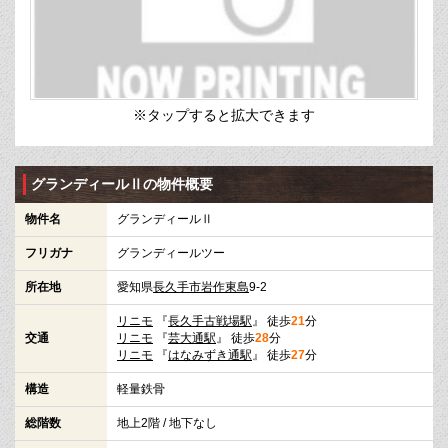
※タップすると拡大できます
グランディールⅡの物件概要
物件名
グランディールⅡ
フリガナ
グランディールツー
所在地
愛知県
長久手市
岩作東島
9-2
リニモ
『
長久手古戦場駅
』 徒歩
21
分
交通
リニモ
『
芸大通駅
』 徒歩
28
分
リニモ
『
はなみずき通駅
』 徒歩
27
分
構造
軽量鉄骨
総階数
地上2階 / 地下なし