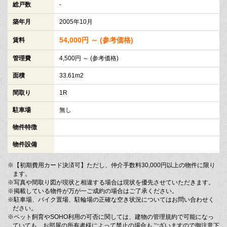
総戸数
-
築年月
2005年10月
54,000円 ～ (参考価格)
賃料
管理費
4,500円 ～ (参考価格)
面積
33.61m2
間取り
1R
駐車場
無し
物件特徴
物件設備
※【初期費用カード決済可】ただし、仲介手数料30,000円以上の物件に限り
ます。
※写真や間取り図が現状と相違する場合は現状を優先させていただきます。
※掲載している物件が万が一ご成約の場合はご了承ください。
※駐車場、バイク置場、駐輪場の正確な空き状況についてはお問い合わせく
ださい。
※ペット飼育やSOHO利用の可否に関しては、建物の管理規約で可能になっ
ていても、お部屋の所有者様によって禁止の場合もございますので御注意下