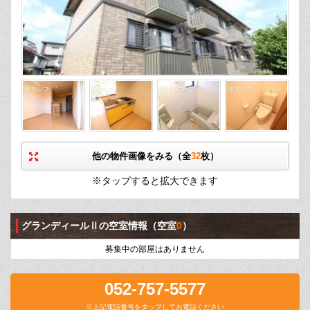
他の物件画像をみる（全
32
枚）
※タップすると拡大できます
グランディールⅡの空室情報
（空室
0
）
募集中の部屋はありません
052-757-5577
※上記電話番号をタップしてお電話ください