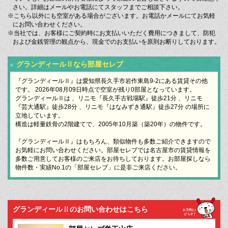
さい。詳細はメールやお電話にてスタッフまでご相談下さい。
※こちら以外にも空室がある場合がございます。お電話かメールにてお気軽
にお問い合わせください。
※当社では、お客様にご契約時にお支払いいただく費用につきまして、防犯
および金銭管理の観点から、現金でのお支払いを原則お断りしております。
グランディールⅡなら部屋セレブ
『グランディールⅡ』は愛知県長久手市岩作東島9-2にある賃貸その他
です。 2026年08月09日時点で空室が残り0部屋となっています。
グランディールⅡは 、リニモ『長久手古戦場駅』徒歩21分 、リニモ
『芸大通駅』徒歩28分 、リニモ『はなみずき通駅』徒歩27分 の場所に
立地しています。
構造は軽量鉄骨の2階建てで、2005年10月築（築20年）の物件です。
『グランディールⅡ』はもちろん、類似物件も多数ご紹介できますので
お気軽にお問い合わせください。部屋セレブでは名古屋市の賃貸情報を
多数ご用意してお客様のご来店をお待ちしております。お部屋探しなら
物件数・実績No.1の「部屋セレブ」に是非ご来店ください。
グランディールⅡのお問い合わせはこちら