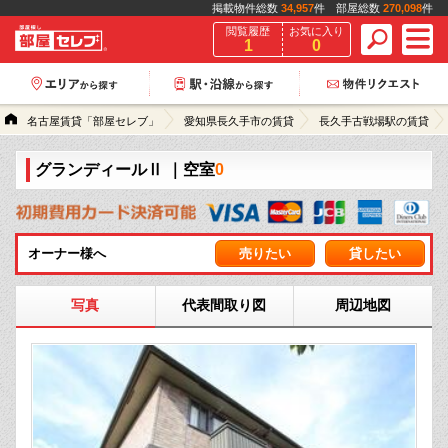
掲載物件総数
34,957
件 部屋総数
270,098
件
閲覧履歴
お気に入り
1
0
名古屋賃貸「部屋セレブ」
愛知県長久手市の賃貸
長久手古戦場駅の賃貸
グランディールⅡ
｜空室
0
オーナー様へ
売りたい
貸したい
写真
代表間取り図
周辺地図