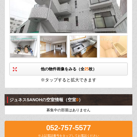
他の物件画像をみる（全
25
枚）
※タップすると拡大できます
ジュネスSANOHの空室情報
（空室
0
）
募集中の部屋はありません
052-757-5577
※上記電話番号をタップしてお電話ください