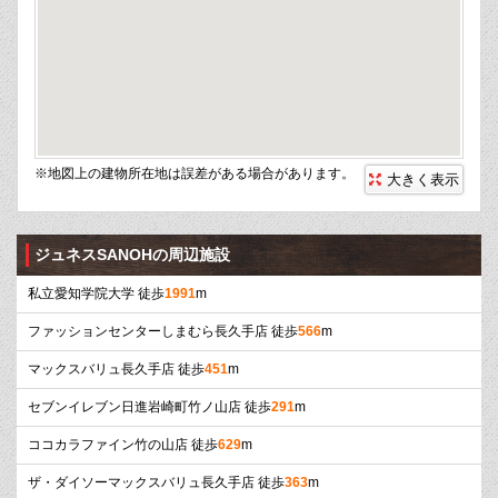
※地図上の建物所在地は誤差がある場合があります。
大きく表示
ジュネスSANOHの周辺施設
私立愛知学院大学 徒歩
1991
m
ファッションセンターしまむら長久手店 徒歩
566
m
マックスバリュ長久手店 徒歩
451
m
セブンイレブン日進岩崎町竹ノ山店 徒歩
291
m
ココカラファイン竹の山店 徒歩
629
m
ザ・ダイソーマックスバリュ長久手店 徒歩
363
m