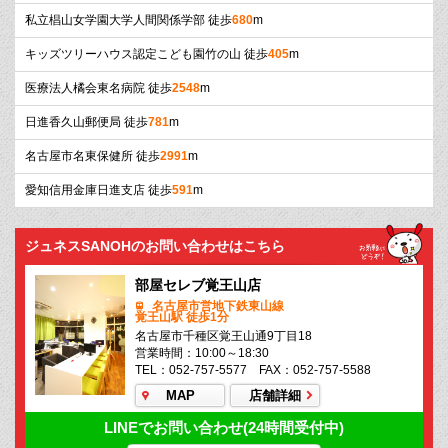
私立椙山女学園大学人間関係学部 徒歩
680
m
キッズツリーハウス認定こども園竹の山 徒歩
405
m
医療法人橘会東名病院 徒歩
2548
m
日進香久山郵便局 徒歩
781
m
名古屋市名東保健所 徒歩
2991
m
愛知信用金庫日進支店 徒歩
591
m
ジュネスSANOHのお問い合わせはこちら
部屋セレブ覚王山店
名古屋市営地下鉄東山線
覚王山駅 徒歩1分
名古屋市千種区覚王山通9丁目18
営業時間：10:00～18:30
TEL：052-757-5577 FAX：052-757-5588
MAP
店舗詳細
LINEでお問い合わせ(24時間受付中)