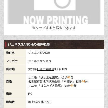
※タップすると拡大できます
ジュネスSANOHの物件概要
物件名
ジュネスSANOH
フリガナ
ジュネスサンオウ
所在地
愛知県
日進市
岩崎台
3丁目109
リニモ
『
杁ヶ池公園駅
』 徒歩
41
分
交通
名古屋市営地下鉄東山線
『
本郷駅
』 徒歩
44
分
リニモ
『
はなみずき通駅
』 徒歩
44
分
構造
RC
総階数
地上4階 / 地下なし