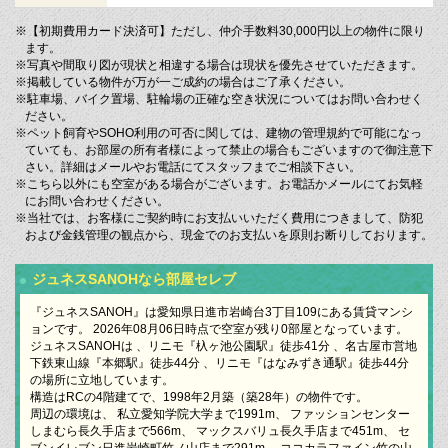
※【初期費用カード決済可】ただし、仲介手数料30,000円以上の物件に限り
ます。
※写真や間取り図が現状と相違する場合は現状を優先させていただきます。
※掲載している物件が万が一ご成約の場合はご了承ください。
※駐車場、バイク置場、駐輪場の正確な空き状況についてはお問い合わせく
ださい。
※ペット飼育やSOHO利用の可否に関しては、建物の管理規約で可能になっ
ていても、お部屋の所有者様によって禁止の場合もございますので御注意下
さい。詳細はメールやお電話にてスタッフまでご相談下さい。
※こちら以外にも空室がある場合がございます。お電話かメールにてお気軽
にお問い合わせください。
※当社では、お客様にご契約時にお支払いいただく費用につきまして、防犯
および金銭管理の観点から、現金でのお支払いを原則お断りしております。
ジュネスSANOHなら部屋セレブ
『ジュネスSANOH』は愛知県日進市岩崎台3丁目109にある賃貸マンシ
ョンです。 2026年08月06日時点で空室が残り0部屋となっています。
ジュネスSANOHは 、リニモ『杁ヶ池公園駅』徒歩41分 、名古屋市営地
下鉄東山線『本郷駅』徒歩44分 、リニモ『はなみずき通駅』徒歩44分
の場所に立地しています。
構造はRCの4階建てで、1998年2月築（築28年）の物件です。
周辺の環境は、 私立愛知学院大学まで1991m、 ファッションセンター
しまむら長久手店まで566m、 マックスバリュ長久手店まで451m、 セ
ブンイレブン日進岩崎町竹ノ山店まで291m、 ココカラファイン竹の山