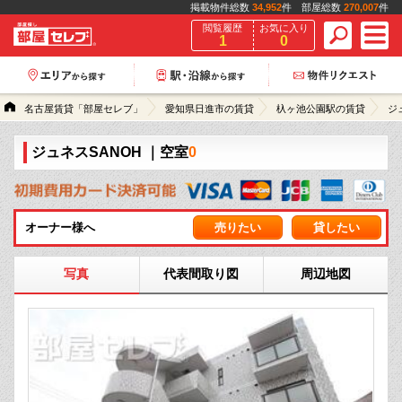
掲載物件総数
34,952
件 部屋総数
270,007
件
閲覧履歴
お気に入り
1
0
名古屋賃貸「部屋セレブ」
愛知県日進市の賃貸
杁ヶ池公園駅の賃貸
ジ
ジュネスSANOH
｜空室
0
オーナー様へ
売りたい
貸したい
写真
代表間取り図
周辺地図