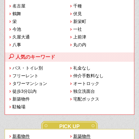
名古屋
千種
鶴舞
伏見
栄
新栄町
今池
一社
久屋大通
上前津
八事
丸の内
人気のキーワード
バス・トイレ別
礼金なし
フリーレント
仲介手数料なし
タワーマンション
オートロック
徒歩3分以内
独立洗面台
新築物件
宅配ボックス
駐輪場
PICK UP
新着物件
新築物件