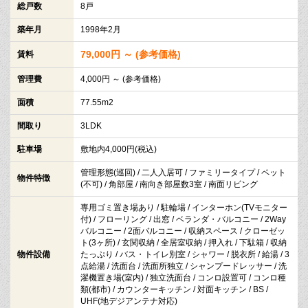
総戸数
8戸
築年月
1998年2月
79,000円 ～ (参考価格)
賃料
管理費
4,000円 ～ (参考価格)
面積
77.55m2
間取り
3LDK
駐車場
敷地内4,000円(税込)
管理形態(巡回) / 二人入居可 / ファミリータイプ / ペット
物件特徴
(不可) / 角部屋 / 南向き部屋数3室 / 南面リビング
専用ゴミ置き場あり / 駐輪場 / インターホン(TVモニター
付) / フローリング / 出窓 / ベランダ・バルコニー / 2Way
バルコニー / 2面バルコニー / 収納スペース / クローゼッ
ト(3ヶ所) / 玄関収納 / 全居室収納 / 押入れ / 下駄箱 / 収納
物件設備
たっぷり / バス・トイレ別室 / シャワー / 脱衣所 / 給湯 / 3
点給湯 / 洗面台 / 洗面所独立 / シャンプードレッサー / 洗
濯機置き場(室内) / 独立洗面台 / コンロ設置可 / コンロ種
類(都市) / カウンターキッチン / 対面キッチン / BS /
UHF(地デジアンテナ対応)