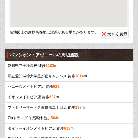
※地図上の建物所在地は誤差がある場合があります。
大きく表示
パンシオン・アヴニールの周辺施設
愛知県立千種高校 徒歩
1183
m
私立愛知淑徳大学星が丘キャンパス 徒歩
1814
m
ハニーズメイトピア店 徒歩
629
m
イオンメイトピア店 徒歩
637
m
ファミリーマート名東貴船二丁目店 徒歩
337
m
Zipドラッグ白沢高針 徒歩
584
m
ダイソーイオンメイトピア店 徒歩
633
m