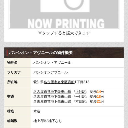
※タップすると拡大できます
パンシオン・アヴニールの物件概要
物件名
パンシオン・アヴニール
フリガナ
パンシオンアブニール
所在地
愛知県
名古屋市名東区
貴船
1丁目313
名古屋市営地下鉄東山線
『
上社駅
』 徒歩
14
分
交通
名古屋市営地下鉄東山線
『
一社駅
』 徒歩
18
分
名古屋市営地下鉄東山線
『
本郷駅
』 徒歩
21
分
構造
木造
総階数
地上2階 / 地下なし