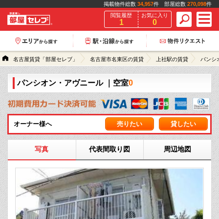
掲載物件総数
34,957
件 部屋総数
270,098
件
閲覧履歴
お気に入り
1
0
名古屋賃貸「部屋セレブ」
名古屋市名東区の賃貸
上社駅の賃貸
パンシ
パンシオン・アヴニール
｜空室
0
オーナー様へ
売りたい
貸したい
写真
代表間取り図
周辺地図