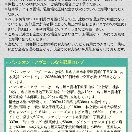
※掲載している物件が万が一ご成約の場合はご了承ください。
※駐車場、バイク置場、駐輪場の正確な空き状況についてはお問い合わせく
ださい。
※ペット飼育やSOHO利用の可否に関しては、建物の管理規約で可能になっ
ていても、お部屋の所有者様によって禁止の場合もございますので御注意下
さい。詳細はメールやお電話にてスタッフまでご相談下さい。
※こちら以外にも空室がある場合がございます。お電話かメールにてお気軽
にお問い合わせください。
※当社では、お客様にご契約時にお支払いいただく費用につきまして、防犯
および金銭管理の観点から、現金でのお支払いを原則お断りしております。
パンシオン・アヴニールなら部屋セレブ
『パンシオン・アヴニール』は愛知県名古屋市名東区貴船1丁目313にあ
る賃貸アパートです。 2026年08月09日時点で空室が残り0部屋となっ
ています。
パンシオン・アヴニールは 、名古屋市営地下鉄東山線『上社駅』徒歩
14分 、名古屋市営地下鉄東山線『一社駅』徒歩18分 、名古屋市営地下
鉄東山線『本郷駅』徒歩21分 の場所に立地しています。
構造は木造の2階建てで、1987年12月築（築38年）の物件です。
周辺の環境は、 愛知県立千種高校まで1183m、 私立愛知淑徳大学星が
丘キャンパスまで1814m、 ハニーズメイトピア店まで629m、 イオンメ
イトピア店まで637m、 ファミリーマート名東貴船二丁目店まで
337m、 Zipドラッグ白沢高針まで584m、 ダイソーイオンメイトピア店
まで633m、 学校法人名古屋東学院東貴船幼稚園まで456m、 医療法人
白楊会白楊会病院まで659m、 名東郵便局まで225m、 名古屋市名東区