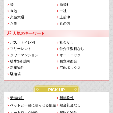
栄
新栄町
今池
一社
久屋大通
上前津
八事
丸の内
人気のキーワード
バス・トイレ別
礼金なし
フリーレント
仲介手数料なし
タワーマンション
オートロック
徒歩3分以内
独立洗面台
新築物件
宅配ボックス
駐輪場
PICK UP
新着物件
新築物件
ペットと一緒に暮らせる部屋
敷金礼金なし
オートロック物件
超駅近物件