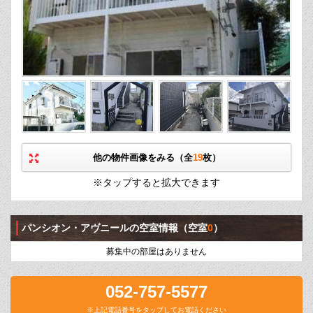
他の物件画像をみる（全
19
枚）
※タップすると拡大できます
パンシオン・アヴニールの空室情報
（空室
0
）
募集中の部屋はありません
052-757-5577
※上記電話番号をタップしてお電話ください