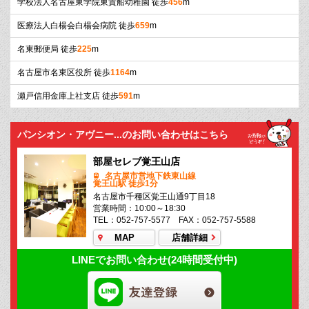
学校法人名古屋東学院東貴船幼稚園 徒歩
456
m
医療法人白楊会白楊会病院 徒歩
659
m
名東郵便局 徒歩
225
m
名古屋市名東区役所 徒歩
1164
m
瀬戸信用金庫上社支店 徒歩
591
m
パンシオン・アヴニー...のお問い合わせはこちら
部屋セレブ覚王山店
名古屋市営地下鉄東山線
覚王山駅 徒歩1分
名古屋市千種区覚王山通9丁目18
営業時間：10:00～18:30
TEL：052-757-5577 FAX：052-757-5588
MAP
店舗詳細
LINEでお問い合わせ(24時間受付中)