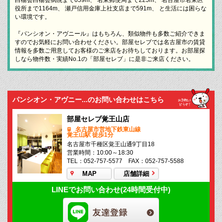
役所まで1164m、 瀬戸信用金庫上社支店まで591m、 と生活には困らな
い環境です。
『パンシオン・アヴニール』はもちろん、類似物件も多数ご紹介できま
すのでお気軽にお問い合わせください。部屋セレブでは名古屋市の賃貸
情報を多数ご用意してお客様のご来店をお待ちしております。お部屋探
しなら物件数・実績No.1の「部屋セレブ」に是非ご来店ください。
パンシオン・アヴニー...のお問い合わせはこちら
部屋セレブ覚王山店
名古屋市営地下鉄東山線
覚王山駅 徒歩1分
名古屋市千種区覚王山通9丁目18
営業時間：10:00～18:30
TEL：052-757-5577 FAX：052-757-5588
MAP
店舗詳細
LINEでお問い合わせ(24時間受付中)