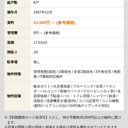
総戸数
8戸
築年月
1987年12月
23,500円 ～ (参考価格)
賃料
管理費
0円 ～ (参考価格)
面積
17.01m2
間取り
1R
駐車場
無し
管理形態(巡回) / 2面採光 / 全室2面採光 / 3方角住宅 / 角部
物件特徴
屋 / IT重税対応物件
集合ポスト / 火災報知器 / フローリング / 出窓 / ベラン
ダ・バルコニー / 収納スペース / クローゼット(1ヶ所) / 全
物件設備
居室収納 / 下駄箱 / バス・トイレ同室 / シャワー / 給湯 /
洗面台 / 洗濯機置き場(室内) / コンロ設置可 / コンロ種類
(都市) / エアコン(1台) / UHF(地デジアンテナ対応)
※【初期費用カード決済可】ただし、仲介手数料30,000円以上の物件に限り
ます。
※写真や間取り図が現状と相違する場合は現状を優先させていただきます。